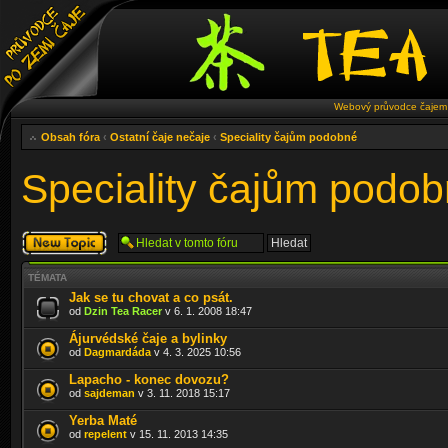
Webový průvodce čajem 
Obsah fóra
‹
Ostatní čaje nečaje
‹
Speciality čajům podobné
Speciality čajům podo
Odeslat nové
téma
TÉMATA
Jak se tu chovat a co psát.
od
Dzin Tea Racer
v 6. 1. 2008 18:47
Ájurvédské čaje a bylinky
od
Dagmardáda
v 4. 3. 2025 10:56
Lapacho - konec dovozu?
od
sajdeman
v 3. 11. 2018 15:17
Yerba Maté
od
repelent
v 15. 11. 2013 14:35