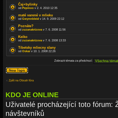
Čaj+bylinky
od
Pepinoo
v 2. 4. 2010 12:35
maté varené v mlieku
od
Gwynnbleid
v 14. 9. 2009 22:12
Poznáte?
od
zuzanakrizova
v 7. 6. 2008 11:56
Keiko
od
zuzanakrizova
v 7. 6. 2008 13:33
Tibetsky mliecny slany
od
Oskar
v 10. 1. 2008 22:26
Zobrazit témata za předchozí:
Odeslat nové
téma
Zpět na Obsah fóra
KDO JE ONLINE
Uživatelé procházející toto fórum: 
návštevníků