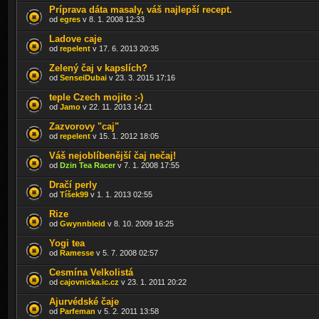
Príprava dáta masaly, váš najlepší recept.
od
egres
v 8. 1. 2008 12:33
Ladove caje
od
repelent
v 17. 6. 2013 20:35
Zelený čaj v kapslích?
od
SenseiDubai
v 23. 3. 2015 17:16
teple Czech mojito :-)
od
Jamo
v 22. 11. 2013 14:21
Zazvorovy "caj"
od
repelent
v 15. 1. 2012 18:05
Váš nejoblíbenější čaj nečaj!
od
Dzin Tea Racer
v 7. 1. 2008 17:55
Dračí perly
od
Tíšek99
v 1. 1. 2013 02:55
Rize
od
Gwynnbleid
v 8. 10. 2009 16:25
Yogi tea
od
Ramesse
v 5. 7. 2008 02:57
Cesmína Velkolistá
od
cajovnicka.ic.cz
v 23. 1. 2011 20:22
Ajurvédské čaje
od
Parfeman
v 5. 2. 2011 13:58