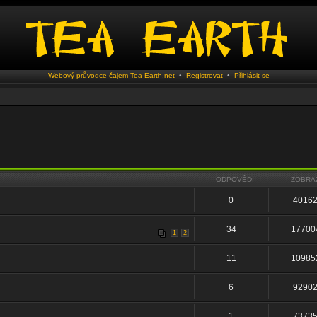
Webový průvodce čajem Tea-Earth.net
•
Registrovat
•
Přihlásit se
ODPOVĚDI
ZOBRA
0
4016
34
17700
1
2
11
10985
6
9290
1
7373