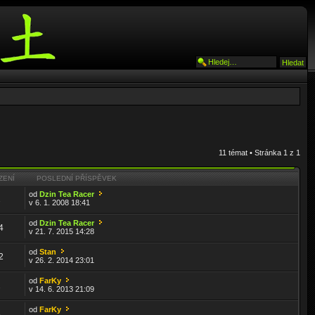
11 témat • Stránka
1
z
1
ZENÍ
POSLEDNÍ PŘÍSPĚVEK
od
Dzin Tea Racer
2
v 6. 1. 2008 18:41
od
Dzin Tea Racer
4
v 21. 7. 2015 14:28
od
Stan
2
v 26. 2. 2014 23:01
od
FarKy
2
v 14. 6. 2013 21:09
od
FarKy
5