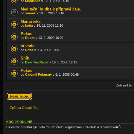
od
Monishka
v 12. 1. 2008 14:10
Meditační hudba k přípravě čaje.
od
sramik
v 19. 8. 2011 10:16
Manažerka
od
kotja
v 14. 11. 2009 12:10
Pokus
od
Doom
v 13. 2. 2009 10:02
ot voda
od
Dena
v 9. 4. 2008 10:45
Sníh
od
Dzin Tea Racer
v 19. 3. 2008 12:12
Pokus
od
Čajomil Pokusný
v 6. 1. 2008 00:49
Zobrazit té
Odeslat nové
téma
Zpět na Obsah fóra
KDO JE ONLINE
Uživatelé procházející toto fórum: Žádní registrovaní uživatelé a 3 návštevníků