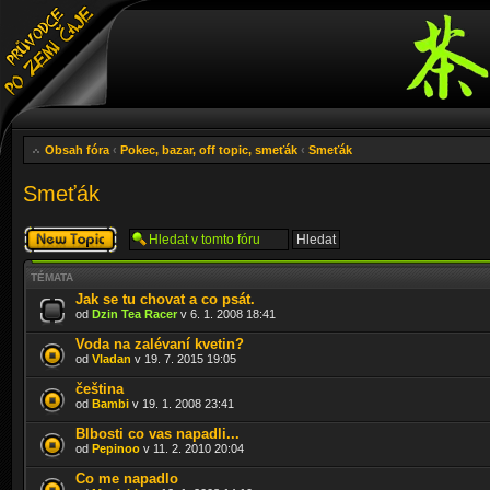
Obsah fóra
‹
Pokec, bazar, off topic, smeťák
‹
Smeťák
Smeťák
Odeslat nové
téma
TÉMATA
Jak se tu chovat a co psát.
od
Dzin Tea Racer
v 6. 1. 2008 18:41
Voda na zalévaní kvetin?
od
Vladan
v 19. 7. 2015 19:05
čeština
od
Bambi
v 19. 1. 2008 23:41
Blbosti co vas napadli...
od
Pepinoo
v 11. 2. 2010 20:04
Co me napadlo