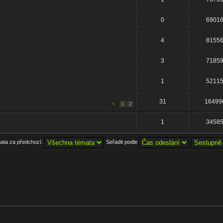
0
6901
4
8155
3
7185
1
5211
31
16499
1
2
1
3458
mata za předchozí:
Seřadit podle