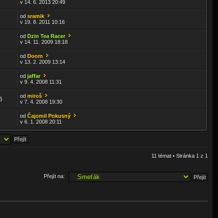
v 14. 6. 2013 20:49
od
sramik
6
v 19. 8. 2011 10:16
od
Dzin Tea Racer
6
v 14. 11. 2009 18:18
od
Doom
9
v 13. 2. 2009 13:14
od
jaffar
5
v 9. 4. 2008 11:31
od
miroš
6
v 7. 4. 2008 19:30
od
Čajomil Pokusný
5
v 6. 1. 2008 20:11
11 témat • Stránka
1
z
1
Přejít na: