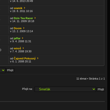
v 14. 6. 2013 20:49
od
sramik
9
v 19. 8. 2011 10:16
od
Dzin Tea Racer
0
v 14. 11. 2009 18:18
od
Doom
8
v 13. 2. 2009 13:14
od
jaffar
0
v 9. 4. 2008 11:31
od
miroš
0
v 7. 4. 2008 19:30
od
Čajomil Pokusný
6
v 6. 1. 2008 20:11
11 témat • Stránka
1
z
1
Přejít na: