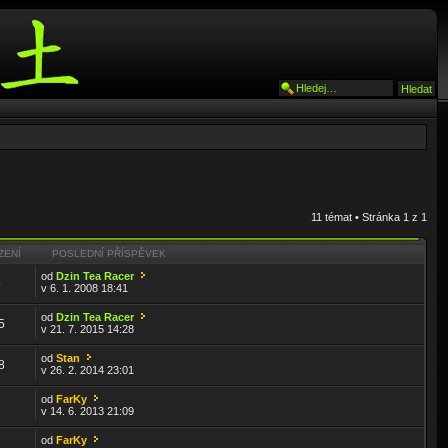
11 témat • Stránka
1
z
1
ZENÍ
POSLEDNÍ PŘÍSPĚVEK
od
Dzin Tea Racer
8
v 6. 1. 2008 18:41
od
Dzin Tea Racer
5
v 21. 7. 2015 14:28
od
Stan
8
v 26. 2. 2014 23:01
od
FarKy
3
v 14. 6. 2013 21:09
od
FarKy
5