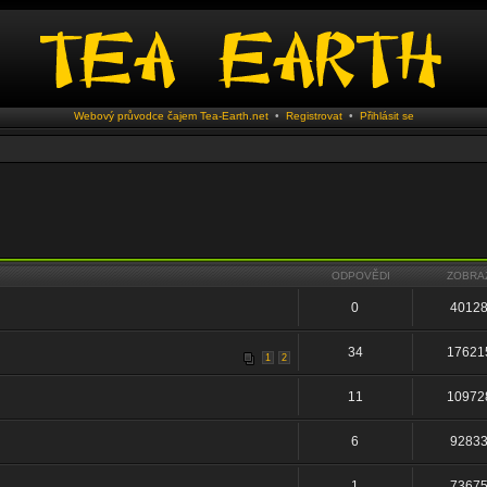
Webový průvodce čajem Tea-Earth.net
•
Registrovat
•
Přihlásit se
ODPOVĚDI
ZOBRA
0
4012
34
17621
1
2
11
10972
6
9283
1
7367