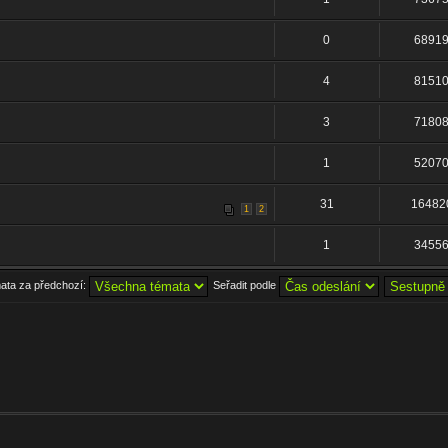
0
6891
4
8151
3
7180
1
5207
31
16482
1
2
1
3455
mata za předchozí:
Seřadit podle