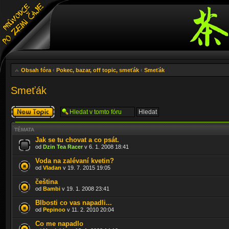
Obsah fóra
‹
Pokec, bazar, off topic, smeťák
‹
Smeťák
Smeťák
Odeslat nové
téma
TÉMATA
Jak se tu chovat a co psát.
od
Dzin Tea Racer
v 6. 1. 2008 18:41
Voda na zalévaní kvetin?
od
Vladan
v 19. 7. 2015 19:05
čeština
od
Bambi
v 19. 1. 2008 23:41
Blbosti co vas napadli...
od
Pepinoo
v 11. 2. 2010 20:04
Co me napadlo