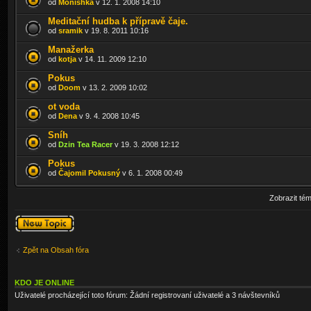
od
Monishka
v 12. 1. 2008 14:10
Meditační hudba k přípravě čaje.
od
sramik
v 19. 8. 2011 10:16
Manažerka
od
kotja
v 14. 11. 2009 12:10
Pokus
od
Doom
v 13. 2. 2009 10:02
ot voda
od
Dena
v 9. 4. 2008 10:45
Sníh
od
Dzin Tea Racer
v 19. 3. 2008 12:12
Pokus
od
Čajomil Pokusný
v 6. 1. 2008 00:49
Zobrazit té
Odeslat nové
téma
Zpět na Obsah fóra
KDO JE ONLINE
Uživatelé procházející toto fórum: Žádní registrovaní uživatelé a 3 návštevníků