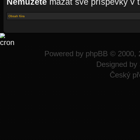
Nemůžete
mazat své příspěvky v t
Obsah fóra
Powered by
phpBB
© 2000, 
Designed by
Český př