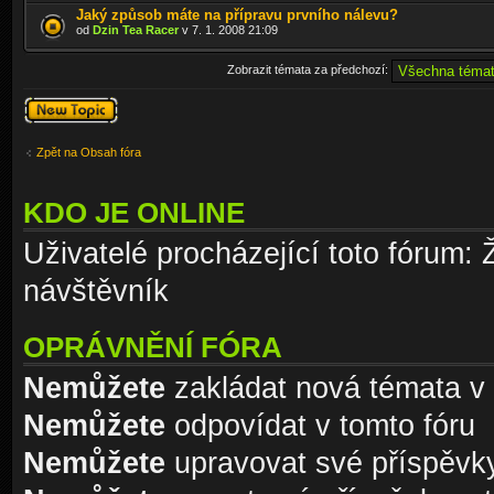
Jaký způsob máte na přípravu prvního nálevu?
od
Dzin Tea Racer
v 7. 1. 2008 21:09
Zobrazit témata za předchozí:
Odeslat nové
téma
Zpět na Obsah fóra
KDO JE ONLINE
Uživatelé procházející toto fórum: 
návštěvník
OPRÁVNĚNÍ FÓRA
Nemůžete
zakládat nová témata v 
Nemůžete
odpovídat v tomto fóru
Nemůžete
upravovat své příspěvky