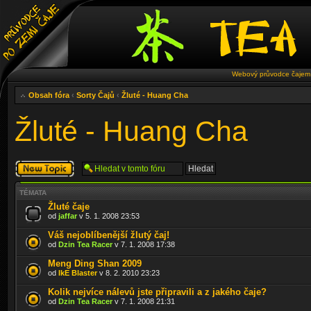
Webový průvodce čajem 
Obsah fóra
‹
Sorty Čajů
‹
Žluté - Huang Cha
Žluté - Huang Cha
Odeslat nové
téma
TÉMATA
Žluté čaje
od
jaffar
v 5. 1. 2008 23:53
Váš nejoblíbenější žlutý čaj!
od
Dzin Tea Racer
v 7. 1. 2008 17:38
Meng Ding Shan 2009
od
IkE Blaster
v 8. 2. 2010 23:23
Kolik nejvíce nálevů jste připravili a z jakého čaje?
od
Dzin Tea Racer
v 7. 1. 2008 21:31