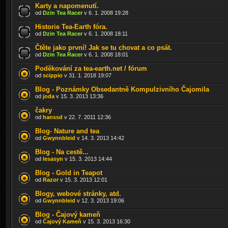
Karty a napomenutí.
od
Dzin Tea Racer
v 6. 1. 2008 19:28
Historie Tea-Earth fóra.
od
Dzin Tea Racer
v 6. 1. 2008 18:11
Čtěte jako první! Jak se tu chovat a co psát.
od
Dzin Tea Racer
v 6. 1. 2008 18:01
Poděkování za tea-earth.net / fórum
od
scippio
v 31. 1. 2018 19:07
Blog - Poznámky Obsedantně Kompulzivního Čajomila
od
joda
v 15. 3. 2013 13:36
čakry
od
hanssd
v 22. 7. 2011 12:36
Blog- Nature and tea
od
Gwynnbleid
v 14. 3. 2013 14:42
Blog - Na cestě...
od
lesasyn
v 15. 3. 2013 14:44
Blog - Gold in Teapot
od
Razor
v 15. 3. 2013 12:01
Blogy, webové stránky, atd.
od
Gwynnbleid
v 12. 3. 2013 19:06
Blog - Čajový kameň
od
Čajový Kameň
v 15. 3. 2013 16:30