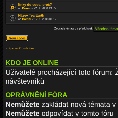
linky do code, proč?
od
Doom
v 22. 1. 2008 13:55
Název Tea Earth
od
Bambi
v 12. 1. 2008 01:12
Zobrazit témata za předchozí:
Odeslat nové
téma
Zpět na Obsah fóra
KDO JE ONLINE
Uživatelé procházející toto fórum: 
návštevníků
OPRÁVNĚNÍ FÓRA
Nemůžete
zakládat nová témata v 
Nemůžete
odpovídat v tomto fóru