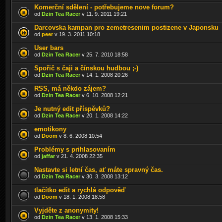
Komerční sdělení - potřebujeme nove forum?
od
Dzin Tea Racer
v 11. 9. 2011 19:21
Darcovska kampan pro zemetresenim postizene v Japonsku
od
peer
v 19. 3. 2011 10:18
User bars
od
Dzin Tea Racer
v 25. 7. 2010 18:58
Spořič s čaji a čínskou hudbou ;-)
od
Dzin Tea Racer
v 14. 1. 2008 20:26
RSS, má někdo zájem?
od
Dzin Tea Racer
v 6. 10. 2008 12:21
Je nutný edit příspěvků?
od
Dzin Tea Racer
v 20. 1. 2008 14:22
emotikony
od
Doom
v 8. 6. 2008 10:54
Problémy s prihlasovaním
od
jaffar
v 21. 4. 2008 22:35
Nastavte si letní čas, ať máte spravný čas.
od
Dzin Tea Racer
v 30. 3. 2008 13:12
tlačítko edit a rychlá odpověď
od
Doom
v 18. 1. 2008 18:58
Vyjděte z anonymity!
od
Dzin Tea Racer
v 13. 1. 2008 15:33