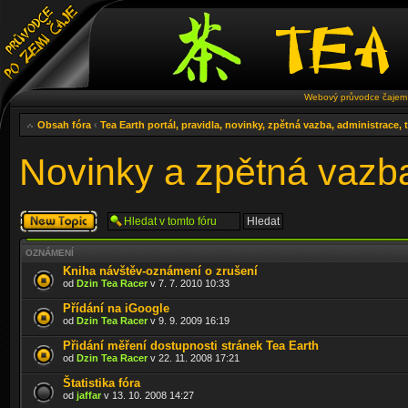
Webový průvodce čajem 
Obsah fóra
‹
Tea Earth portál, pravidla, novinky, zpětná vazba, administrace,
Novinky a zpětná vazb
Odeslat nové
téma
OZNÁMENÍ
Kniha návštěv-oznámení o zrušení
od
Dzin Tea Racer
v 7. 7. 2010 10:33
Přídání na iGoogle
od
Dzin Tea Racer
v 9. 9. 2009 16:19
Přidání měření dostupnosti stránek Tea Earth
od
Dzin Tea Racer
v 22. 11. 2008 17:21
Štatistika fóra
od
jaffar
v 13. 10. 2008 14:27