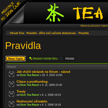
Webový průvodce čajem 
Obsah fóra
‹
Pravidla - dříve než začnete diskutovat.
‹
Pravidla
Pravidla
Odeslat nové
téma
TÉMATA
Jak vložit obrázek na fórum - návod
od
Dzin Tea Racer
v 20. 3. 2010 14:55
Citace a posthunting.
od
Dzin Tea Racer
v 4. 11. 2009 22:40
Tresty
od
Dzin Tea Racer
v 6. 1. 2008 19:23
Hodnocení uživatele.
od
Dzin Tea Racer
v 6. 1. 2008 19:18