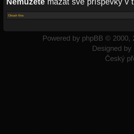
Nemůžete
mazat své příspěvky v t
Obsah fóra
Powered by
phpBB
© 2000, 
Designed by
Český př