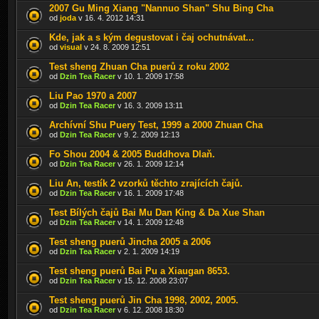
2007 Gu Ming Xiang "Nannuo Shan" Shu Bing Cha
od
joda
v 16. 4. 2012 14:31
Kde, jak a s kým degustovat i čaj ochutnávat...
od
visual
v 24. 8. 2009 12:51
Test sheng Zhuan Cha puerů z roku 2002
od
Dzin Tea Racer
v 10. 1. 2009 17:58
Liu Pao 1970 a 2007
od
Dzin Tea Racer
v 16. 3. 2009 13:11
Archívní Shu Puery Test, 1999 a 2000 Zhuan Cha
od
Dzin Tea Racer
v 9. 2. 2009 12:13
Fo Shou 2004 & 2005 Buddhova Dlaň.
od
Dzin Tea Racer
v 26. 1. 2009 12:14
Liu An, testík 2 vzorků těchto zrajících čajů.
od
Dzin Tea Racer
v 16. 1. 2009 17:48
Test Bílých čajů Bai Mu Dan King & Da Xue Shan
od
Dzin Tea Racer
v 14. 1. 2009 12:48
Test sheng puerů Jincha 2005 a 2006
od
Dzin Tea Racer
v 2. 1. 2009 14:19
Test sheng puerů Bai Pu a Xiaugan 8653.
od
Dzin Tea Racer
v 15. 12. 2008 23:07
Test sheng puerů Jin Cha 1998, 2002, 2005.
od
Dzin Tea Racer
v 6. 12. 2008 18:30