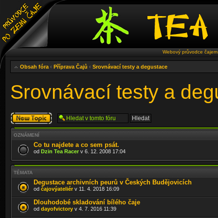
Webový průvodce čajem 
Obsah fóra
‹
Příprava Čajů
‹
Srovnávací testy a degustace
Srovnávací testy a deg
Odeslat nové
téma
OZNÁMENÍ
Co tu najdete a co sem psát.
od
Dzin Tea Racer
v 6. 12. 2008 17:04
TÉMATA
Degustace archivních peurů v Českých Budějovicích
od
čajovýateliér
v 11. 4. 2018 16:09
Dlouhodobé skladování bílého čaje
od
dayofvictory
v 4. 7. 2016 11:39