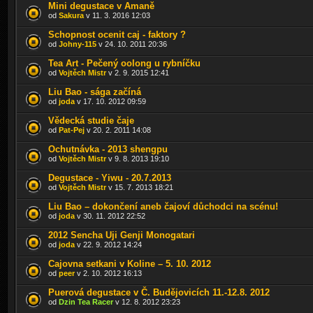
Mini degustace v Amaně
od
Sakura
v 11. 3. 2016 12:03
Schopnost ocenit caj - faktory ?
od
Johny-115
v 24. 10. 2011 20:36
Tea Art - Pečený oolong u rybníčku
od
Vojtěch Mistr
v 2. 9. 2015 12:41
Liu Bao - sága začíná
od
joda
v 17. 10. 2012 09:59
Vědecká studie čaje
od
Pat-Pej
v 20. 2. 2011 14:08
Ochutnávka - 2013 shengpu
od
Vojtěch Mistr
v 9. 8. 2013 19:10
Degustace - Yiwu - 20.7.2013
od
Vojtěch Mistr
v 15. 7. 2013 18:21
Liu Bao – dokončení aneb čajoví důchodci na scénu!
od
joda
v 30. 11. 2012 22:52
2012 Sencha Uji Genji Monogatari
od
joda
v 22. 9. 2012 14:24
Cajovna setkani v Koline – 5. 10. 2012
od
peer
v 2. 10. 2012 16:13
Puerová degustace v Č. Budějovicích 11.-12.8. 2012
od
Dzin Tea Racer
v 12. 8. 2012 23:23