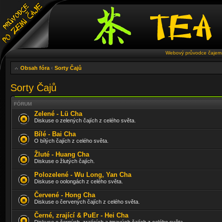
Webový průvodce čajem 
Obsah fóra
‹
Sorty Čajů
Sorty Čajů
FÓRUM
Zelené - Lü Cha
Diskuse o zelených čajích z celého světa.
Bílé - Bai Cha
O bílých čajích z celého světa.
Žluté - Huang Cha
Diskuse o žlutých čajích.
Polozelené - Wu Long, Yan Cha
Diskuse o oolongách z celého světa.
Červené - Hong Cha
Diskuse o červených čajích z celého světa.
Černé, zrající & PuEr - Hei Cha