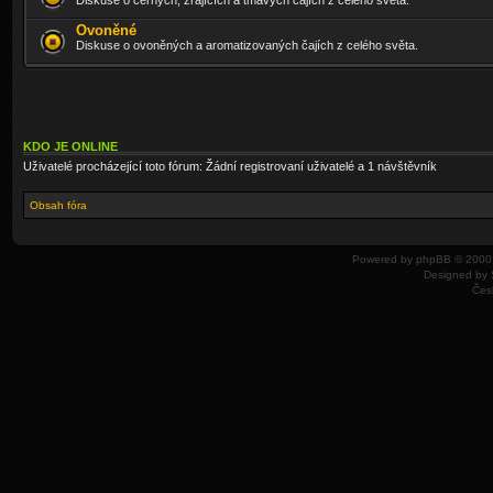
Diskuse o černých, zrajících a tmavých čajích z celého světa.
Ovoněné
Diskuse o ovoněných a aromatizovaných čajích z celého světa.
KDO JE ONLINE
Uživatelé procházející toto fórum: Žádní registrovaní uživatelé a 1 návštěvník
Obsah fóra
Powered by
phpBB
© 2000,
Designed by
Čes