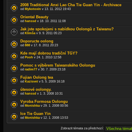
2008 Traditional Anxi Lao Cha Tie Guan Yin - Archivace
od
Mykotoxin
v 13. 11. 2012 19:43
Oriental Beauty
od
hanssd
v 18. 10. 2011 11:08
Jak jste spokojeni s nabídkou Oolongů z Taiwanu?
od
Klimša
v 9. 9. 2011 05:23
Doporucte oolong
od
888
v 17. 8. 2011 20:23
Kde mají dobrou tradiční TGY?
od
Pooh
v 24. 1. 2010 12:58
Pomoc s výběrem Taiwanského Oolongu
od
radim77
v 30. 7. 2009 23:18
Fujian Oolong tea
od
Kazisvet
v 5. 5. 2009 16:18
útesové oolongy.
od
hanssd
v 1. 3. 2008 10:31
Vyroba Formosa Oolongu
od
Monishka
v 29. 1. 2008 00:56
Ice Tie Guan Yin
od
Monishka
v 12. 1. 2008 13:53
Zobrazit témata za předchozí: