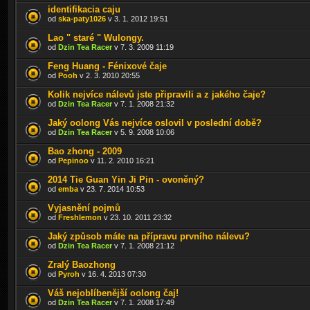
identifikacia caju
od
ska-paty1026
v 3. 1. 2012 19:51
Lao " staré " Wulongy.
od
Dzin Tea Racer
v 7. 3. 2009 11:19
Feng Huang - Fénixové čaje
od
Pooh
v 2. 3. 2010 20:55
Kolik nejvíce nálevů jste připravili a z jakého čaje?
od
Dzin Tea Racer
v 7. 1. 2008 21:32
Jaký oolong Vás nejvíce oslovil v poslední době?
od
Dzin Tea Racer
v 5. 9. 2008 10:06
Bao zhong - 2009
od
Pepinoo
v 11. 2. 2010 16:21
2014 Tie Guan Yin Ji Pin - ovoněný?
od
emba
v 23. 7. 2014 10:53
Vyjasnění pojmů
od
Freshlemon
v 23. 10. 2011 23:32
Jaký způsob máte na přípravu prvního nálevu?
od
Dzin Tea Racer
v 7. 1. 2008 21:12
Zralý Baozhong
od
Pyroh
v 16. 4. 2013 07:30
Váš nejoblíbenější oolong čaj!
od
Dzin Tea Racer
v 7. 1. 2008 17:49