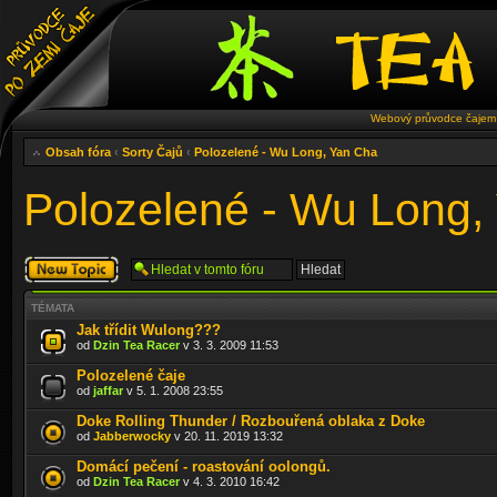
Webový průvodce čajem 
Obsah fóra
‹
Sorty Čajů
‹
Polozelené - Wu Long, Yan Cha
Polozelené - Wu Long,
Odeslat nové
téma
TÉMATA
Jak třídit Wulong???
od
Dzin Tea Racer
v 3. 3. 2009 11:53
Polozelené čaje
od
jaffar
v 5. 1. 2008 23:55
Doke Rolling Thunder / Rozbouřená oblaka z Doke
od
Jabberwocky
v 20. 11. 2019 13:32
Domácí pečení - roastování oolongů.
od
Dzin Tea Racer
v 4. 3. 2010 16:42