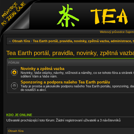
Webový průvodce čajem 
Obsah fóra
‹
Tea Earth portál, pravidla, novinky, zpětná vazba, administrace,
Tea Earth portál, pravidla, novinky, zpětná vazb
FÓRUM
Novinky a zpětná vazba
Novinky, Vaše otázky, návrhy, stížnosti a náměty, co se tohoto fóra a stránek 
sdělení Vám a Vaše nám.
Sponzoring a podpora našeho Tea Earth portálu
Tady je prosba a jakoukoliv podporu našeho Tea Earth portálu, sponzoring, da
do soutěží a akcí.
KDO JE ONLINE
Uživatelé procházející toto fórum: Žádní registrovaní uživatelé a 3 návštevníků
Obsah fóra