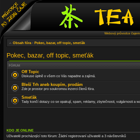
Webový průvodce čajem 
Obsah fóra
‹
Pokec, bazar, off topic, smeťák
Pokec, bazar, off topic, smeťák
FÓRUM
Off Topic
Diskuse úplně o všem co Vás napadne a zajímá.
Bleší Trh aneb koupím, prodám
Zde je prostor pro soukromou inzerci členů fóra.
Smeťák
Tady končí dotazy co se opakují, spam, reklamy, zbytečnosti, vulgárnosti a w
KDO JE ONLINE
Uživatelé procházející toto fórum: Žádní registrovaní uživatelé a 3 návštevníků