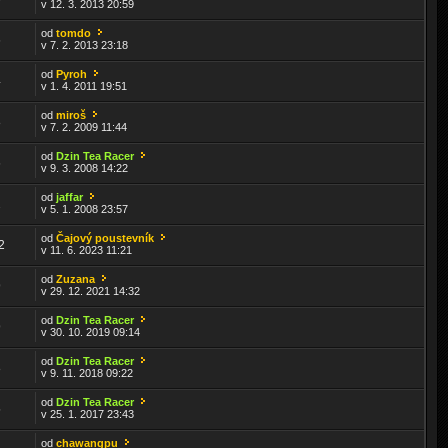
v 12. 3. 2013 20:59
od
tomdo
6
v 7. 2. 2013 23:18
od
Pyroh
4
v 1. 4. 2011 19:51
od
miroš
8
v 7. 2. 2009 11:44
od
Dzin Tea Racer
6
v 9. 3. 2008 14:22
od
jaffar
2
v 5. 1. 2008 23:57
od
Čajový poustevník
2
v 11. 6. 2023 11:21
od
Zuzana
9
v 29. 12. 2021 14:32
od
Dzin Tea Racer
9
v 30. 10. 2019 09:14
od
Dzin Tea Racer
8
v 9. 11. 2018 09:22
od
Dzin Tea Racer
5
v 25. 1. 2017 23:43
od
chawangpu