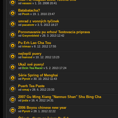
od
vasaxx
v 1. 10. 2008 20:41
Batabatacha?
od
Pooh
v 19. 1. 2010 23:47
smrad z vonných tyčinek
od
pacatom
v 3. 5. 2013 18:27
Porovnavanie pu erhov/ Testovacia priprava
od
Gwynnbleid
v 28. 3. 2013 12:42
Pu Erh Lao Cha Tou
od
trimax
v 8. 12. 2012 17:55
nejlepší puery
od
hanssd
v 10. 12. 2012 13:23
Ukaž své puery!
od
Dzin Tea Racer
v 5. 2. 2013 17:24
Série Spring of Menghai
od
Pyroh
v 30. 10. 2012 11:43
Puerh Tea Paste
od
omaj
v 28. 6. 2012 23:33
2007 Gu Ming Xiang "Nannuo Shan" Shu Bing Cha
od
joda
v 16. 4. 2012 14:31
2006 Boyou chinese new year
od
Pyroh
v 28. 1. 2012 22:22