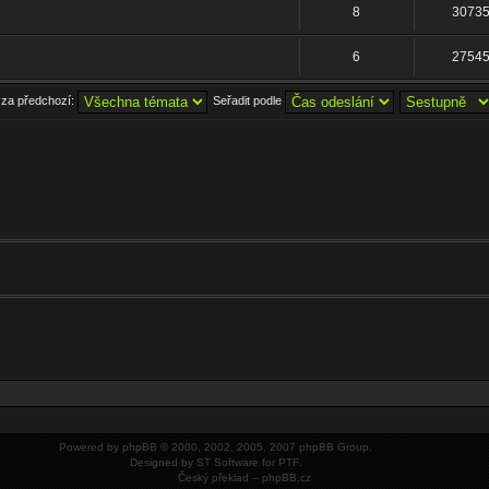
8
3073
6
2754
 za předchozí:
Seřadit podle
Powered by
phpBB
© 2000, 2002, 2005, 2007 phpBB Group.
Designed by
ST Software
for
PTF
.
Český překlad –
phpBB.cz