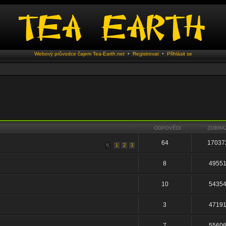
Webový průvodce čajem Tea-Earth.net
•
Registrovat
•
Přihlásit se
ODPOVĚDI
ZOBRA
64
17037
1
2
3
8
4955
10
5435
3
4719
7
5560