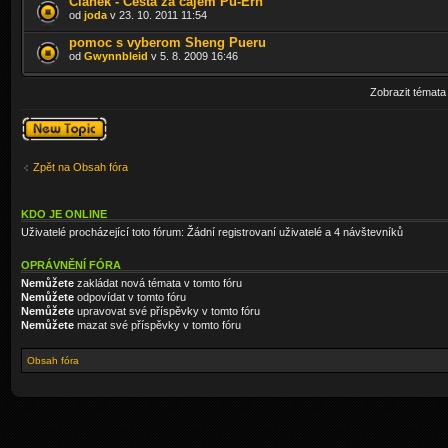
Článek - Cesta za čajem Pu-Erh
od
joda
v 23. 10. 2011 11:54
pomoc s vyberom Sheng Pueru
od
Gwynnbleid
v 5. 8. 2009 16:46
Zobrazit témata
Odeslat nové
téma
Zpět na Obsah fóra
KDO JE ONLINE
Uživatelé procházející toto fórum: Žádní registrovaní uživatelé a 4 návštevníků
OPRÁVNĚNÍ FÓRA
Nemůžete
zakládat nová témata v tomto fóru
Nemůžete
odpovídat v tomto fóru
Nemůžete
upravovat své příspěvky v tomto fóru
Nemůžete
mazat své příspěvky v tomto fóru
Obsah fóra