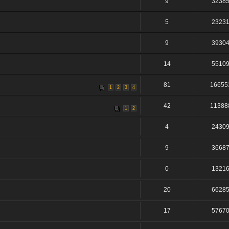
9
3238
5
2323
9
3930
14
5510
81
16655
1
2
3
4
42
11388
1
2
4
2430
9
3668
0
1321
20
6628
17
5767