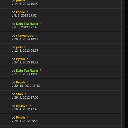
od
puerh
9
v 14. 6. 2013 10:00
od
koalic
3
v 5. 6. 2013 17:02
od
Dzin Tea Racer
6
v 6. 5. 2013 17:14
od
chawangpu
7
v 28. 3. 2013 18:47
od
joda
5
v 12. 3. 2013 08:37
od
Pyroh
5
v 24. 2. 2013 18:22
od
Dzin Tea Racer
4
v 21. 2. 2013 19:03
od
Pyroh
3
v 30. 10. 2012 11:43
od
Stan
8
v 29. 6. 2012 17:05
od
lesasyn
2
v 16. 4. 2012 17:45
od
Pyroh
3
v 29. 1. 2012 09:25