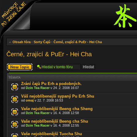
Obsah fóra
‹
Sorty Čajů
‹
Černé, zrající & PuEr - Hei Cha
Černé, zrající & PuEr - Hei Cha
Odeslat nové
téma
TÉMATA
Zrání čajů Pu Erh a podobných.
od
Dzin Tea Racer
v 24. 2. 2008 16:07
Váš nejoblíbenejší sypaný Pu Erh Shu
od
omaj
v 22. 7. 2008 16:53
Vaše nejoblíbenější Beeng cha Sheng
od
Dzin Tea Racer
v 16. 4. 2008 12:58
Vaše nejoblíbenější Beeng cha Shu
od
Dzin Tea Racer
v 16. 4. 2008 12:55
Vaše nejoblíbenější Tuocha Shu