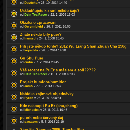
od
Davčcha
v 26. 10. 2014 14:40
Uskladňujete k zrání někdo čaje?
od
Dzin Tea Racer
v 22. 1. 2008 18:03
Otazka o zpracovani
od
Gwynnbleid
v 26. 7. 2011 16:03
Znáte někdo bily puer?
od
hanssd
v 24. 1. 2008 15:40
Pili jste někdo tohle? 2012 Wu Liang Shan Zhuan Cha 250g
od
koprolda
v 26. 5. 2014 14:28
Gu Shu Puer
od
emba
v 7. 2. 2014 20:45
Váš recept na PuEr s máslem a solí?????
od
Dzin Tea Racer
v 11. 1. 2008 18:33
Projekt humidor/pumidor
od
Jamo
v 27. 2. 2013 12:53
Nabídka zajímavé objednávky
od
Pyroh
v 26. 3. 2013 00:31
Kde nakoupit Pu Er (shu,sheng)
od
Michaeles
v 26. 8. 2013 10:46
pu erh nebo červený čaj
od
pacatom
v 5. 5. 2013 21:19
Xiao Fa, Xiaguan 2006, Tuocha Shu