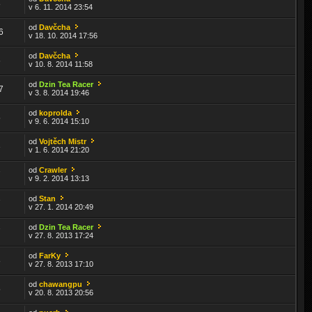
8
v 6. 11. 2014 23:54
od
Davčcha
6
v 18. 10. 2014 17:56
od
Davčcha
6
v 10. 8. 2014 11:58
od
Dzin Tea Racer
7
v 3. 8. 2014 19:46
od
koprolda
5
v 9. 6. 2014 15:10
od
Vojtěch Mistr
3
v 1. 6. 2014 21:20
od
Crawler
7
v 9. 2. 2014 13:13
od
Stan
7
v 27. 1. 2014 20:49
od
Dzin Tea Racer
7
v 27. 8. 2013 17:24
od
FarKy
8
v 27. 8. 2013 17:10
od
chawangpu
5
v 20. 8. 2013 20:56