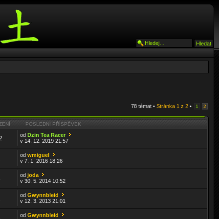
78 témat •
Stránka
1
z
2
•
1
2
ZENÍ
POSLEDNÍ PŘÍSPĚVEK
od
Dzin Tea Racer
2
v 14. 12. 2019 21:57
od
wmiguel
1
v 7. 1. 2016 18:26
od
joda
4
v 30. 5. 2014 10:52
od
Gwynnbleid
1
v 12. 3. 2013 21:01
od
Gwynnbleid
6