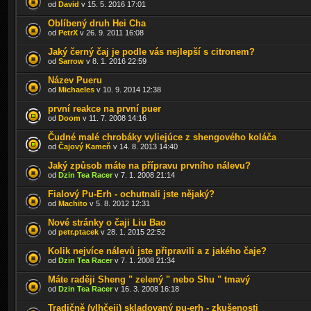
od
David
v 15. 5. 2016 17:01
Oblíbený druh Hei Cha
od
PetrX
v 26. 9. 2011 16:08
Jaký černý čaj je podle vás nejlepší s citronem?
od
Sarrow
v 8. 1. 2016 22:59
Název Pueru
od
Michaeles
v 10. 9. 2014 12:38
první reakce na první puer
od
Doom
v 11. 7. 2008 14:16
Čudné malé chrobáky vyliejúce z shengového koláča
od
Čajový Kameň
v 14. 8. 2013 14:40
Jaký způsob máte na přípravu prvního nálevu?
od
Dzin Tea Racer
v 7. 1. 2008 21:14
Fialový Pu-Erh - ochutnali jste nějaký?
od
Machito
v 5. 8. 2012 12:31
Nové stránky o čaji Liu Bao
od
petr.ptacek
v 28. 1. 2015 22:52
Kolik nejvíce nálevů jste připravili a z jakého čaje?
od
Dzin Tea Racer
v 7. 1. 2008 21:34
Máte raději Sheng " zelený " nebo Shu " tmavý
od
Dzin Tea Racer
v 16. 3. 2008 16:18
Tradičně (vlhčeji) skladovaný pu-erh - zkušenosti