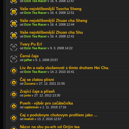
od
Dzin Tea Racer
v 16. 4. 2008 12:47
Vaše nejoblíbenější Tuocha Sheng
od
Dzin Tea Racer
v 16. 4. 2008 12:51
Vaše nejoblíbenější Zhuan cha Sheng
od
Dzin Tea Racer
v 16. 4. 2008 12:44
Vaše nejoblíbenější Zhuan cha Shu
od
Dzin Tea Racer
v 16. 4. 2008 12:41
Tvary Pu Er!
od
Dzin Tea Racer
v 9. 3. 2008 14:22
Černé čaje
od
jaffar
v 5. 1. 2008 23:57
Liu An a vaše zkušenosti s tímto druhem Hei Cha.
od
Dzin Tea Racer
v 14. 2. 2010 16:41
Čaj se zlatou plisni
od
Zuzana
v 27. 12. 2021 21:55
Zrající čaje a plíseň
od
joda
v 27. 12. 2012 13:30
Puerh - výběr pro začátečníka
od
sajdeman
v 1. 11. 2018 17:16
Caj s podobnym chutovym profilem jako ...
od
mahdi
v 13. 2. 2016 12:57
Názor na shu pu-erh od Orijin tea