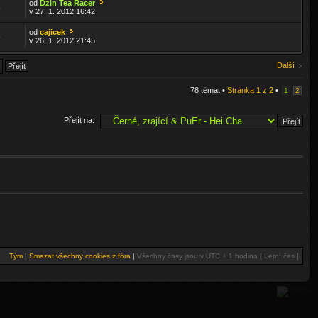
od
Dzin Tea Racer
5
v 27. 1. 2012 16:42
od
cajicek
5
v 26. 1. 2012 21:45
Další
78 témat •
Stránka
1
z
2
•
1
2
Přejít na:
Tým
|
Smazat všechny cookies z fóra
|
Všechny časy jsou v UTC + 1 hodina [ Letní čas ]