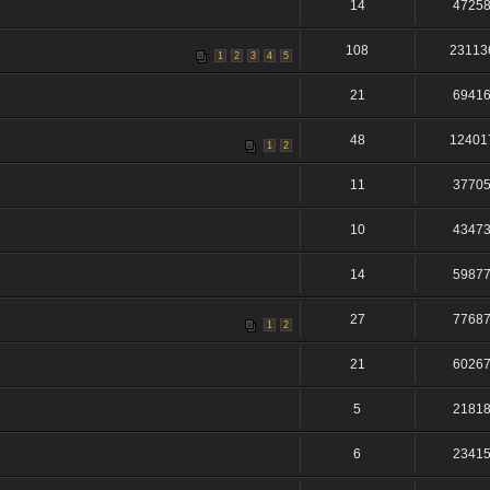
14
4725
108
23113
1
2
3
4
5
21
6941
48
12401
1
2
11
3770
10
4347
14
5987
27
7768
1
2
21
6026
5
2181
6
2341