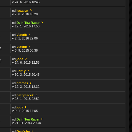
5
v 24. 6. 2016 18:46
od
lesasyn
1
v 7. 6. 2016 18:28
od
Dzin Tea Racer
4
v 12. 1. 2016 17:56
od
Vlastik
9
v 2. 1. 2016 22:06
od
Vlastik
3
v 3. 9. 2015 08:38
od
joda
8
v 14. 6. 2015 12:58
od
FarKy
9
v 30. 3. 2015 20:45
od
premas
7
v 12. 3. 2015 12:32
od
petr.ptacek
6
v 28. 1. 2015 22:52
od
joda
5
v 9. 1. 2015 14:05
od
Dzin Tea Racer
0
v 21. 11. 2014 20:40
od
Davčcha