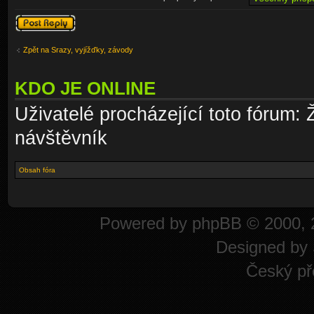
Odeslat odpověď
Zpět na Srazy, vyjížďky, závody
KDO JE ONLINE
Uživatelé procházející toto fórum: 
návštěvník
Obsah fóra
Powered by
phpBB
© 2000, 
Designed by
Český př