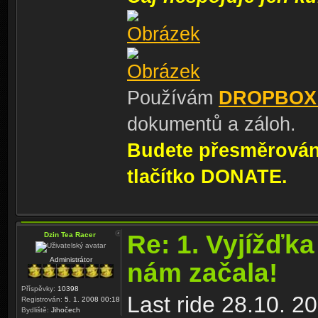
Používám
DROPBOX
dokumentů a záloh.
Budete přesměrování
tlačítko DONATE.
Re: 1. Vyjížďka
Dzin Tea Racer
Administrátor
nám začala!
Příspěvky:
10398
Last ride 28.10. 2
Registrován:
5. 1. 2008 00:18
Bydliště:
Jihočech