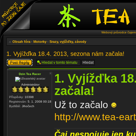
Webový průvodce čajem 
Obsah fóra
‹
Motorky
‹
Srazy, vyjížďky, závody
1. Vyjížďka 18.4. 2013, sezona nám začala!
Odeslat odpověď
1. Vyjížďka 1
Dzin Tea Racer
Administrátor
začala!
Příspěvky:
10398
Už to začalo
Registrován:
5. 1. 2008 00:18
Bydliště:
Jihočech
http://www.tea-ear
Čaj nespojuje jen kul