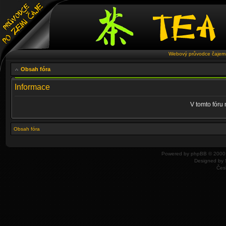
Webový průvodce čajem 
Obsah fóra
Informace
V tomto fóru
Obsah fóra
Powered by
phpBB
© 2000,
Designed by
Čes