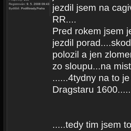
Registrován:
9. 5. 2008 09:43
jezdil jsem na cag
Bydliště:
Poděbrady,Praha
RR....
Pred rokem jsem j
jezdil porad....sk
polozil a jen zlome
zo sloupu...na mis
......4tydny na to j
Dragstaru 1600.....
.....tedy tim jsem t