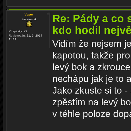
Re: Pády a co 
Vsper
Začátečník
kdo hodil nejv
Příspěvky:
29
Registrován:
21. 9. 2017
11:32
Vidím že nejsem je
kapotou, takže pro
levý bok a zkrouce
nechápu jak je to
Jako zkuste si to
zpěstím na levý bok
v téhle poloze dop