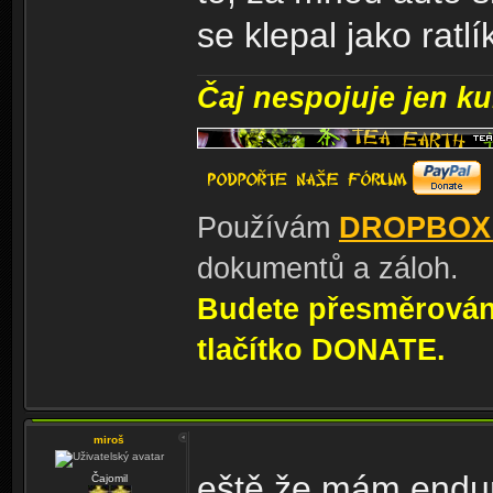
se klepal jako ratl
Čaj nespojuje jen kul
Používám
DROPBOX
dokumentů a záloh.
Budete přesměrování
tlačítko DONATE.
miroš
eště že mám endur
Čajomil