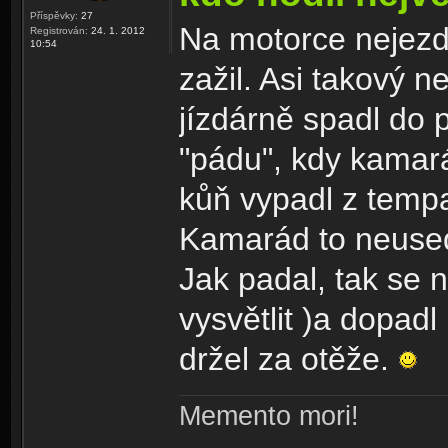
Příspěvky:
27
Na motorce nejezdí
Registrován:
24. 1. 2012
10:54
zažil. Asi takový n
jízdárně spadl do
"pádu", kdy kamar
kůň vypadl z tempa 
Kamarád to neused
Jak padal, tak se n
vysvětlit )a dopadl
držel za otěže.
Memento mori!