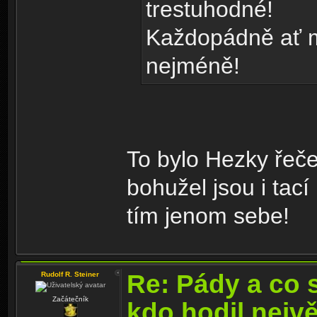
trestuhodné!
Každopádně ať m
nejméně!
To bylo Hezky řeče
bohužel jsou i tací
tím jenom sebe!
Re: Pády a co 
Rudolf R. Steiner
Začátečník
kdo hodil nejv