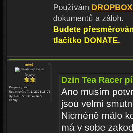
Používám
DROPBOX
dokumentů a záloh.
Budete přesměrování
tlačítko DONATE.
miroš
Čajomil
Dzin Tea Racer pí
Příspěvky:
426
Ano musím potvrd
Registrován:
7. 1. 2008 18:05
Bydliště:
Zvonková Jížní
Čechy
jsou velmi smutn
Nicméně málo kdy
má v sobe zakodo