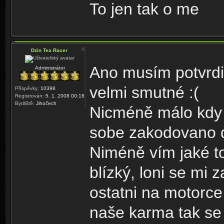
To jen tak o me
Dzin Tea Racer
Ano musím potvrdit
Administrátor
velmi smutné :(
Příspěvky:
10398
Registrován:
5. 1. 2008 00:18
Bydliště:
Jihočech
Nicméně málo kdy 
sobe zakodovano dá
Niméně vím jaké to
blízký, loni se mi 
ostatni na motorce
naše karma tak se t