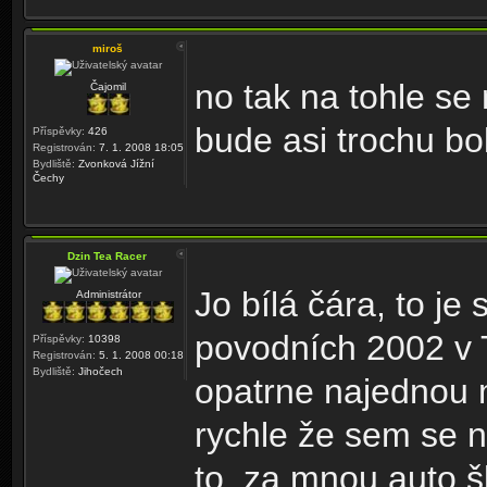
miroš
no tak na tohle se
Čajomil
bude asi trochu bo
Příspěvky:
426
Registrován:
7. 1. 2008 18:05
Bydliště:
Zvonková Jížní
Čechy
Dzin Tea Racer
Jo bílá čára, to je 
Administrátor
povodních 2002 v 
Příspěvky:
10398
Registrován:
5. 1. 2008 00:18
Bydliště:
Jihočech
opatrne najednou 
rychle že sem se ne
to, za mnou auto š