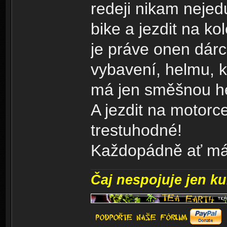
redeji nikam nejed
bike a jezdit na kol
je práve onen dárc
vybavení, helmu, k
má jen směšnou he
A jezdit na motorc
trestuhodné!
Každopádně ať mát
Čaj nespojuje jen kul