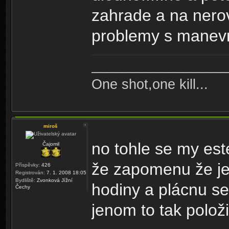
zahrade a na nero
problemy s manevr
_________________
One shot,one kill...
miroš
no tohle se my est
Čajomil
že zapomenu že je 
Příspěvky:
426
Registrován:
7. 1. 2008 18:05
Bydliště:
Zvonková Jížní
hodiny a plácnu s
Čechy
jenom to tak polo