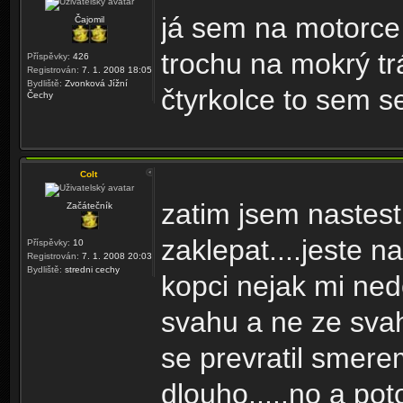
já sem na motorce
Čajomil
trochu na mokrý tr
Příspěvky:
426
Registrován:
7. 1. 2008 18:05
Bydliště:
Zvonková Jížní
čtyrkolce to sem s
Čechy
Colt
zatim jsem nastesti
Začátečník
zaklepat....jeste 
Příspěvky:
10
Registrován:
7. 1. 2008 20:03
Bydliště:
stredni cechy
kopci nejak mi ned
svahu a ne ze svah
se prevratil smer
dlouho.....no a po