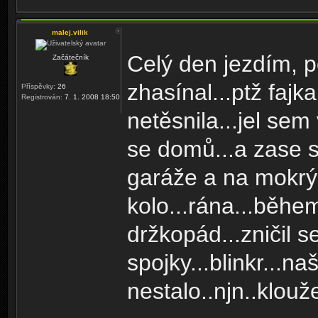
malej.vilik
Celý den jezdím, p
Začátečník
zhasínal...ptž faj
Příspěvky:
26
Registrován:
7. 1. 2008 18:50
netěsnila...jel sem
se domů...a zase 
garáže a na mokrý
kolo...rána...během
držkopád...zničil 
spojky...blinkr...na
nestalo..njn..klou