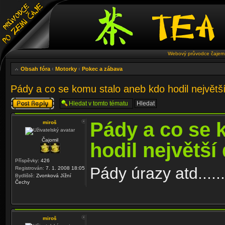
Webový průvodce čajem 
Obsah fóra
‹
Motorky
‹
Pokec a zábava
Pády a co se komu stalo aneb kdo hodil největš
Odeslat odpověď
Pády a co se 
miroš
Čajomil
hodil největší
Příspěvky:
426
Pády úrazy atd......
Registrován:
7. 1. 2008 18:05
Bydliště:
Zvonková Jížní
Čechy
miroš