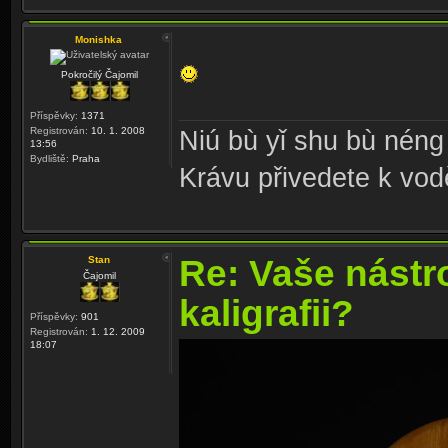
Monishka
Pokročilý Čajomil
Příspěvky:
1371
Registrován:
10. 1. 2008
Niú bù yǐ shu bù néng 
13:56
Bydliště:
Praha
Krávu přivedete k vodě,
Re: Vaše nástr
Stan
Čajomil
kaligrafii?
Příspěvky:
901
Registrován:
1. 12. 2009
18:07