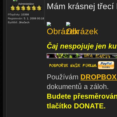
Mám krásnej třec
Administrátor
Příspěvky:
10398
Registrován:
5. 1. 2008 00:18
Bydliště:
Jihočech
Čaj nespojuje jen kul
Používám
DROPBOX
dokumentů a záloh.
Budete přesměrování
tlačítko DONATE.