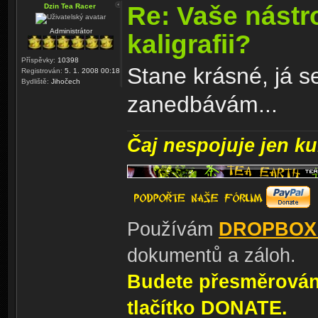
Re: Vaše nástr
Dzin Tea Racer
Administrátor
kaligrafii?
Příspěvky:
10398
Stane krásné, já se
Registrován:
5. 1. 2008 00:18
Bydliště:
Jihočech
zanedbávám...
Čaj nespojuje jen kul
Používám
DROPBOX
dokumentů a záloh.
Budete přesměrování
tlačítko DONATE.