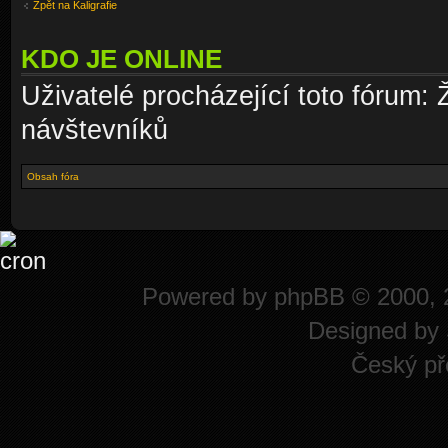
Zpět na Kaligrafie
KDO JE ONLINE
Uživatelé procházející toto fórum: 
návštevníků
Obsah fóra
Powered by
phpBB
© 2000, 
Designed by
Český př