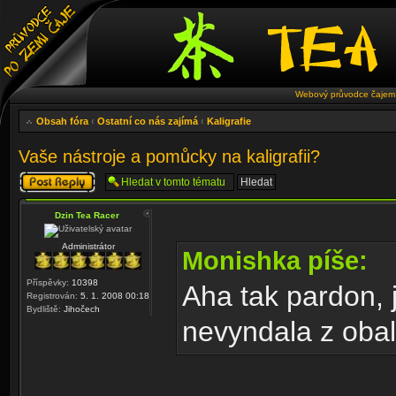
Webový průvodce čajem 
Obsah fóra
‹
Ostatní co nás zajímá
‹
Kaligrafie
Vaše nástroje a pomůcky na kaligrafii?
Odeslat odpověď
Dzin Tea Racer
Administrátor
Monishka píše:
Příspěvky:
10398
Aha tak pardon, j
Registrován:
5. 1. 2008 00:18
Bydliště:
Jihočech
nevyndala z obal