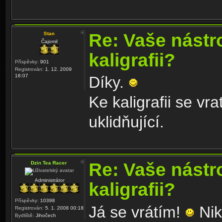
Re: Vaše nástr
Stan
Čajomil
kaligrafii?
Příspěvky:
901
Registrován:
1. 12. 2009
18:07
Díky.
Ke kaligrafii se vr
uklidňující.
Re: Vaše nástr
Dzin Tea Racer
Administrátor
kaligrafii?
Příspěvky:
10398
Já se vrátím!
Nik
Registrován:
5. 1. 2008 00:18
Bydliště:
Jihočech