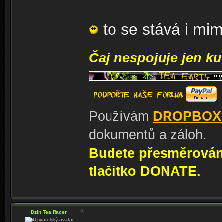
to se stává i mi
Čaj nespojuje jen kul
Používám
DROPBOX
dokumentů a záloh.
Budete přesměrování
tlačítko DONATE.
Dzin Tea Racer