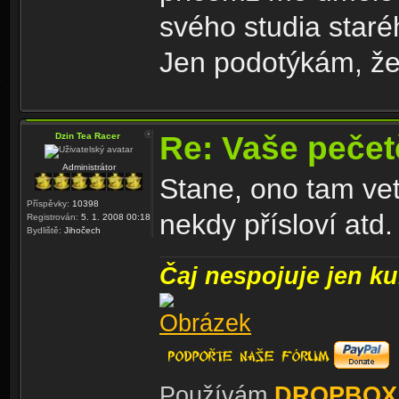
svého studia staré
Jen podotýkám, že 
Re: Vaše peče
Dzin Tea Racer
Administrátor
Stane, ono tam vet
Příspěvky:
10398
nekdy přísloví atd.
Registrován:
5. 1. 2008 00:18
Bydliště:
Jihočech
Čaj nespojuje jen kul
Používám
DROPBOX