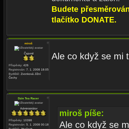
Budete přesměrování
tlačítko DONATE.
miroš
Ale co když se mi 
Čajomil
Příspěvky:
426
Registrován:
7. 1. 2008 18:05
Bydliště:
Zvonková Jížní
Čechy
Dzin Tea Racer
Administrátor
miroš píše:
Příspěvky:
10398
Ale co když se m
Registrován:
5. 1. 2008 00:18
Bydliště:
Jihočech