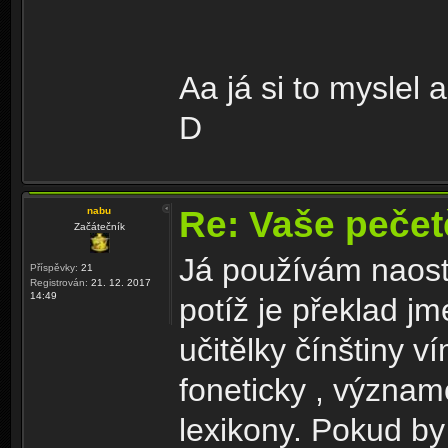
Aa já si to myslel a
D
Re: Vaše peče
nabu
Začátečník
Já používám naost
Příspěvky:
21
Registrován:
21. 12. 2017
14:49
potíž je překlad j
učitělky čínštiny ví
foneticky , významo
lexikony. Pokud 