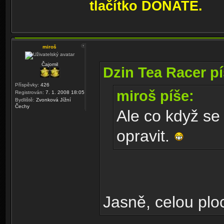
tlačítko DONATE.
miroš
Čajomil
Dzin Tea Racer pí
Příspěvky:
426
miroš píše:
Registrován:
7. 1. 2008 18:05
Bydliště:
Zvonková Jížní
Čechy
Ale co když se
opravit.
Jasně, celou ploc