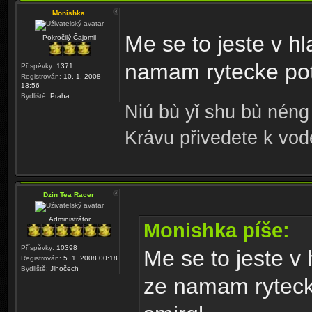
Monishka
Me se to jeste v hl
Pokročilý Čajomil
namam rytecke potr
Příspěvky:
1371
Registrován:
10. 1. 2008
13:56
Bydliště:
Praha
Niú bù yǐ shu bù néng 
Krávu přivedete k vodě,
Dzin Tea Racer
Administrátor
Monishka píše:
Příspěvky:
10398
Me se to jeste v 
Registrován:
5. 1. 2008 00:18
Bydliště:
Jihočech
ze namam ryteck