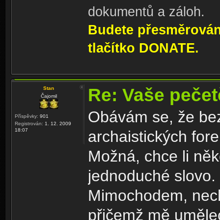
dokumentů a záloh.
Budete přesměrování
tlačítko DONATE.
Re: Vaše peče
Stan
Čajomil
Obávám se, že bez 
Příspěvky:
901
Registrován:
1. 12. 2009
18:07
archaistických for
Možná, chce li něk
jednoduché slovo.
Mimochodem, necha
přičemž mě umělec