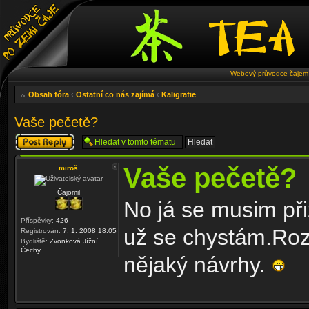
Webový průvodce čajem 
Obsah fóra
‹
Ostatní co nás zajímá
‹
Kaligrafie
Vaše pečetě?
Odeslat odpověď
Vaše pečetě?
miroš
Čajomil
No já se musim při
Příspěvky:
426
už se chystám.Rozm
Registrován:
7. 1. 2008 18:05
Bydliště:
Zvonková Jížní
Čechy
nějaký návrhy.