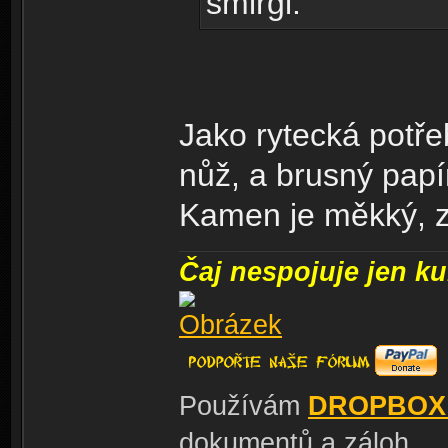
smirgl.
Jako rytecká potře
nůž, a brusný papír
Kamen je měkký, zk
Čaj nespojuje jen kul
Používám
DROPBOX
dokumentů a záloh.