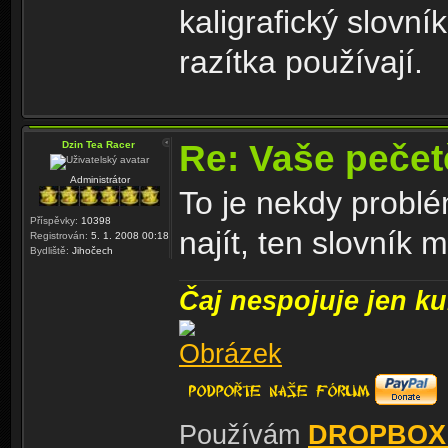
kaligrafický slovní
razítka používají.
Re: Vaše peče
Dzin Tea Racer
Administrátor
To je nekdy problé
Příspěvky:
10398
najít, ten slovník 
Registrován:
5. 1. 2008 00:18
Bydliště:
Jihočech
Čaj nespojuje jen kul
Používám
DROPBOX