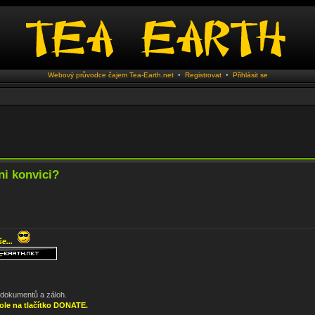
Webový průvodce čajem Tea-Earth.net
•
Registrovat
•
Přihlásit se
ni konvici?
še...
, dokumentů a záloh.
ole na tlačítko DONATE.