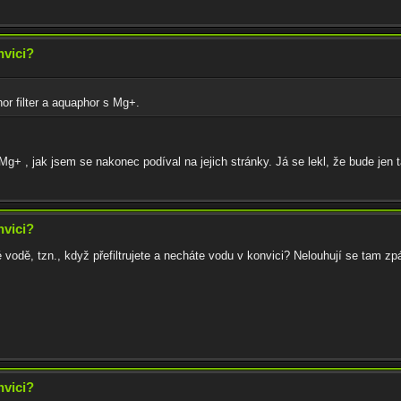
nvici?
hor filter a aquaphor s Mg+.
Mg+ , jak jsem se nakonec podíval na jejich stránky. Já se lekl, že bude jen 
nvici?
ané vodě, tzn., když přefiltrujete a necháte vodu v konvici? Nelouhují se tam z
nvici?