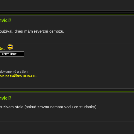
nvici?
oužíval, dnes mám reverzní osmozu.
še...
, dokumentů a záloh.
ole na tlačítko DONATE.
nvici?
r pouzivam stale (pokud zrovna nemam vodu ze studanky)