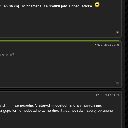
m len na čaj. To znamena, že prefiltrujem a hneď uvarim.
5. 3. 2021 18:38
e niekto?
25. 4. 2022 12:20
tvrdili mi, že nesedia. V starých modeloch áno a v nových nie.
o funguje, len to nedosadne až na dno. Ja sa nevzdám svojej obľúbenej