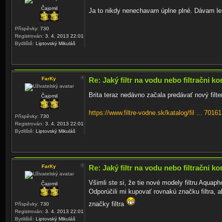
Čajomil
Ja to nikdy nenechavam úplne plné. Dávam len
Příspěvky:
730
Registrován:
3. 4. 2013 22:01
Bydliště:
Liptovský Mikuláš
FarKy
Re: Jaký filtr na vodu nebo filtračni ko
Brita teraz nedávno začala predávať nový filte
Čajomil
https://www.filtre-vodne.sk/katalog/fil ... 7016
Příspěvky:
730
Registrován:
3. 4. 2013 22:01
Bydliště:
Liptovský Mikuláš
FarKy
Re: Jaký filtr na vodu nebo filtračni ko
Všimli ste si, že tie nové modely filtru Aquap
Čajomil
Odporúčili mi kupovať rovnakú značku filtra, a
značky filtra
Příspěvky:
730
Registrován:
3. 4. 2013 22:01
Bydliště:
Liptovský Mikuláš