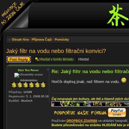
Obsah fóra
‹
Příprava Čajů
‹
Pomůcky
Jaký filtr na vodu nebo filtračni konvici?
Odeslat odpověď
Dzin Tea Racer
Re: Jaký filtr na vodu nebo filtrač
Administrátor
Horčík doplnuj jinak, než filtrem na vodu.
Příspěvky:
10398
Registrován:
5. 1. 2008 00:18
Čaj nespojuje jen kultury, ale lidi a hlavně jejich du
Bydliště:
Jihočech
Používám
DROPBOX ZDARMA
na ukládání fotografií
Budete přesměrování na stránku HLEDÁNÍ kde je d