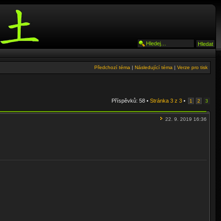
Předchozí téma
|
Následující téma
|
Verze pro tisk
Příspěvků: 58 •
Stránka
3
z
3
•
1
2
3
22. 9. 2019 16:36