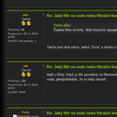
pája
Re: Jaký filtr na vodu nebo filtračni ko
Čajomil
FarKy píše:
Žiadne filtre od brity. Máš klasický aquap
Příspěvky:
98
Registrován:
20. 4. 2019
14:55
Bydliště:
kraj razovity :-)
Takže jsou dvě verze, jedná "čistá" a druhá s 
tifik
Re: Jaký filtr na vodu nebo filtračni ko
Čajomil
Vadí u Brity, když je filtr ponořený ve filtrov
voda, předpokládám, že to tedy nevadí.
Příspěvky:
168
Registrován:
28. 5. 2019
09:51
Bydliště:
Plzeň
FarKy
Re: Jaký filtr na vodu nebo filtračni ko