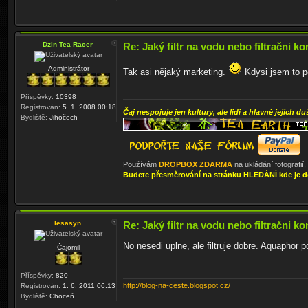
Dzin Tea Racer
Re: Jaký filtr na vodu nebo filtračni ko
Administrátor
Tak asi nějaký marketing.
Kdysi jsem to p
Příspěvky:
10398
Registrován:
5. 1. 2008 00:18
Čaj nespojuje jen kultury, ale lidi a hlavně jejich du
Bydliště:
Jihočech
Používám
DROPBOX ZDARMA
na ukládání fotografií
Budete přesměrování na stránku HLEDÁNÍ kde je d
lesasyn
Re: Jaký filtr na vodu nebo filtračni ko
No nesedi uplne, ale filtruje dobre. Aquapho
Čajomil
Příspěvky:
820
http://blog-na-ceste.blogspot.cz/
Registrován:
1. 6. 2011 06:13
Bydliště:
Choceň