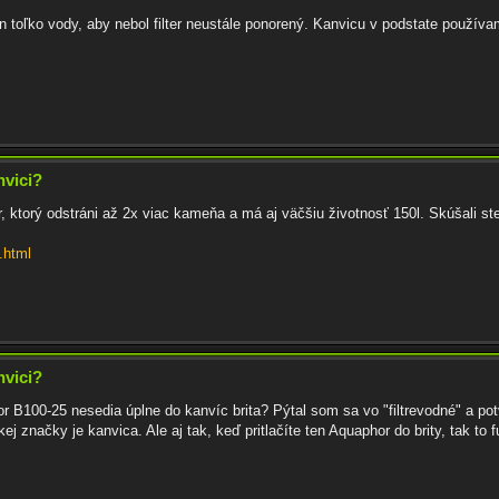
 toľko vody, aby nebol filter neustále ponorený. Kanvicu v podstate používa
nvici?
r, ktorý odstráni až 2x viac kameňa a má aj väčšiu životnosť 150l. Skúšali st
1.html
nvici?
hor B100-25 nesedia úplne do kanvíc brita? Pýtal som sa vo "filtrevodné" a po
kej značky je kanvica. Ale aj tak, keď pritlačíte ten Aquaphor do brity, tak t