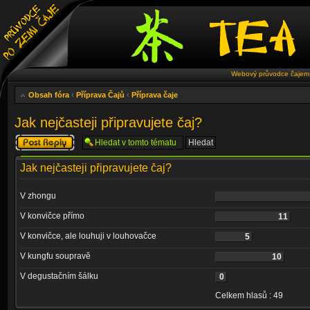
Webový průvodce čajem 
Obsah fóra
‹
Příprava Čajů
‹
Příprava čaje
Jak nejčasteji připravujete čaj?
Odeslat odpověď
Jak nejčasteji připravujete čaj?
V zhongu
V konvičce přímo
11
V konvičce, ale louhuji v louhovačce
5
V kungfu soupravě
10
V degustačním šálku
0
Celkem hlasů : 49