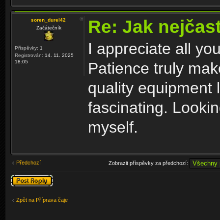
Re: Jak nejčast
soren_durel42
Začátečník
I appreciate all yo
Příspěvky:
1
Registrován:
14. 11. 2025
18:05
Patience truly make
quality equipment 
fascinating. Looki
myself.
Předchozí
Zobrazit příspěvky za předchozí:
Odeslat odpověď
Zpět na Příprava čaje