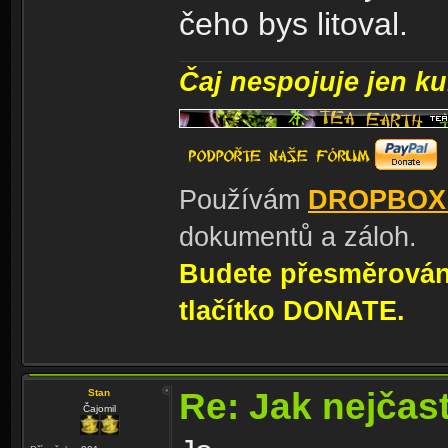
čeho bys litoval.
Čaj nespojuje jen kul
Používám
DROPBOX
dokumentů a záloh.
Budete přesměrování
tlačítko DONATE.
Re: Jak nejčast
Stan
Čajomil