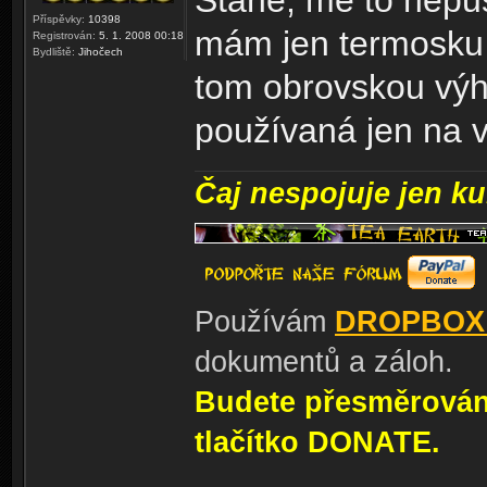
Stane, mě to nepus
Příspěvky:
10398
mám jen termosku a
Registrován:
5. 1. 2008 00:18
Bydliště:
Jihočech
tom obrovskou výh
používaná jen na v
Čaj nespojuje jen kul
Používám
DROPBOX
dokumentů a záloh.
Budete přesměrování
tlačítko DONATE.