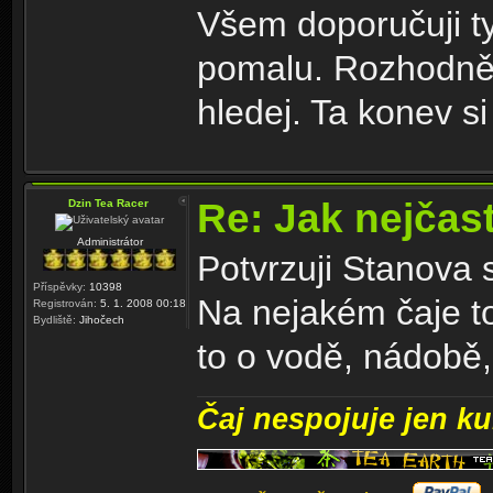
Všem doporučuji ty
pomalu. Rozhodně n
hledej. Ta konev s
Re: Jak nejčast
Dzin Tea Racer
Administrátor
Potvrzuji Stanova 
Příspěvky:
10398
Na nejakém čaje t
Registrován:
5. 1. 2008 00:18
Bydliště:
Jihočech
to o vodě, nádobě,
Čaj nespojuje jen kul