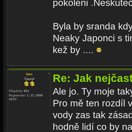
pokoleni .Neskute
Byla by sranda kdy
Neaky Japonci s t
kež by ....
Re: Jak nejčast
Stan
Čajomil
Ale jo. Ty moje ta
Příspěvky:
901
Registrován:
1. 12. 2009
18:07
Pro mě ten rozdíl 
vody zas tak zásad
hodně lidí co by na