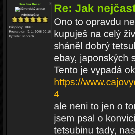
Re: Jak nejčast
Dzin Tea Racer
Administrátor
Ono to opravdu nen
Příspěvky:
10398
kupuješ na celý ži
Registrován:
5. 1. 2008 00:18
Bydliště:
Jihočech
sháněl dobrý tetsu
ebay, japonských s
Tento je vypadá ok
https://www.cajovy
4
ale neni to jen o t
jsem psal o konvic
tetsubinu tady, nas