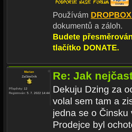
Používám
DROPBOX
dokumentů a záloh.
Budete přesměrování
tlačítko DONATE.
Re: Jak nejčast
Marian
Začátečník
Dekuju Dzing za o
Příspěvky:
12
Registrován:
5. 7. 2022 14:44
volal sem tam a zi
jedna se o Činsku 
Prodejce byl ocho