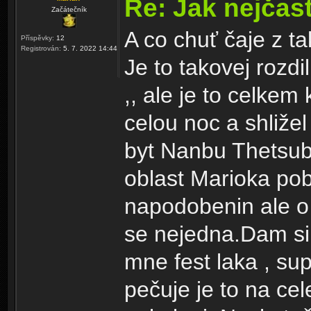
Re: Jak nejčast
Začátečník
A co chuť čaje z t
Příspěvky:
12
Registrován:
5. 7. 2022 14:44
Je to takovej rozdi
,, ale je to celke
celou noc a shližel
byt Nanbu Thetsubi
oblast Marioka pob
napodobenin ale o
se nejedna.Dam si
mne fest laka , su
pečuje je to na cel