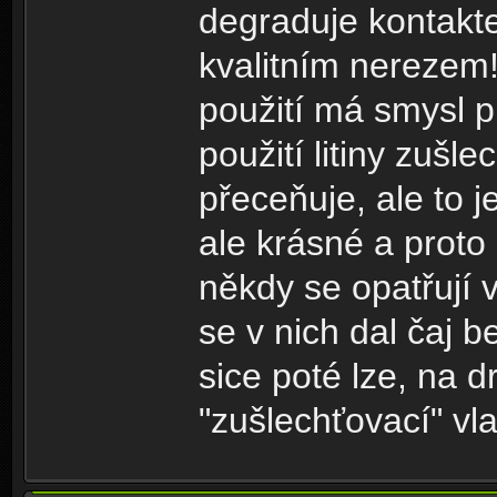
degraduje kontakt
kvalitním nerezem! 
použití má smysl pr
použití litiny zušl
přeceňuje, ale to 
ale krásné a proto
někdy se opatřují 
se v nich dal čaj b
sice poté lze, na d
"zušlechťovací" vla