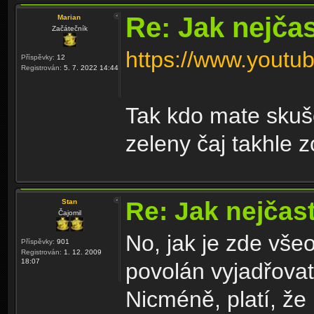
Re: Jak nejčas
Marian
Začátečník
https://www.you
Příspěvky:
12
Registrován:
5. 7. 2022 14:44
Tak kdo mate skušen
zeleny čaj takhle z
Re: Jak nejčast
Stan
Čajomil
No, jak je zde vš
Příspěvky:
901
Registrován:
1. 12. 2009
18:07
povolán vyjadřova
Nicméně, platí, že 