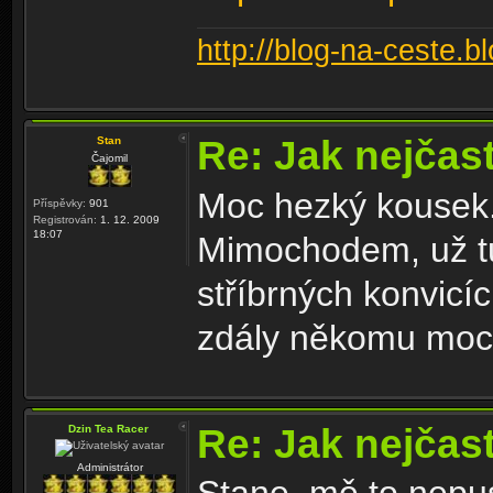
http://blog-na-ceste.b
Re: Jak nejčast
Stan
Čajomil
Moc hezký kousek
Příspěvky:
901
Registrován:
1. 12. 2009
18:07
Mimochodem, už tu
stříbrných konvicíc
zdály někomu moc
Re: Jak nejčast
Dzin Tea Racer
Administrátor