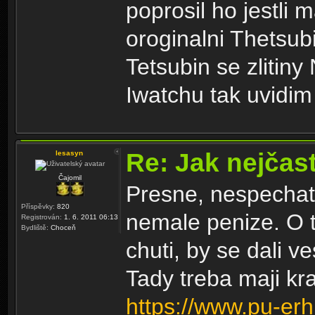
poprosil ho jestli 
oroginalni Thetsu
Tetsubin se zlitin
Iwatchu tak uvidim 
Re: Jak nejčast
lesasyn
Čajomil
Presne, nespechat,
Příspěvky:
820
nemale penize. O 
Registrován:
1. 6. 2011 06:13
Bydliště:
Choceň
chuti, by se dali v
Tady treba maji kr
https://www.pu-erh