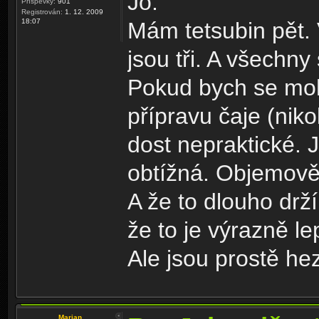
Jo.
Příspěvky:
901
Registrován:
1. 12. 2009
18:07
Mám tetsubin pět. 
jsou tři. A všechny
Pokud bych se mohl
přípravu čaje (niko
dost nepraktické. 
obtížná. Objemově 
A že to dlouho drží
že to je výrazně l
Ale jsou prostě hez
Marian