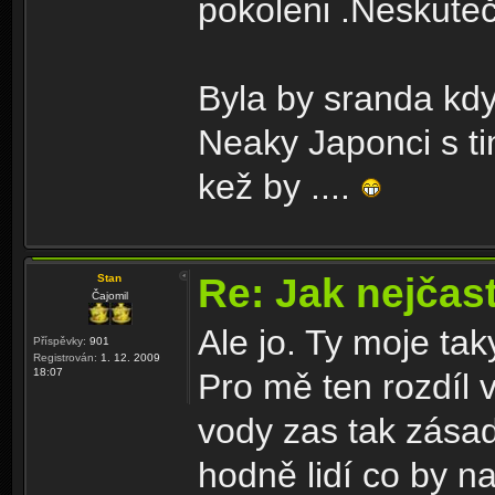
pokoleni .Neskute
Byla by sranda kdy
Neaky Japonci s t
kež by ....
Re: Jak nejčast
Stan
Čajomil
Ale jo. Ty moje ta
Příspěvky:
901
Registrován:
1. 12. 2009
18:07
Pro mě ten rozdíl 
vody zas tak zásad
hodně lidí co by na