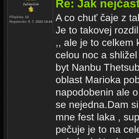
Re: Jak nejčast
Začátečník
A co chuť čaje z t
Příspěvky:
12
Registrován:
5. 7. 2022 14:44
Je to takovej rozdi
,, ale je to celke
celou noc a shližel
byt Nanbu Thetsubi
oblast Marioka pob
napodobenin ale o
se nejedna.Dam si
mne fest laka , su
pečuje je to na cel