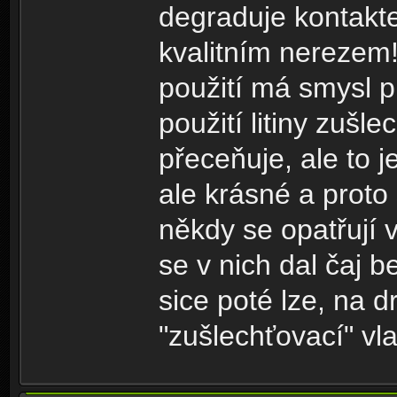
degraduje kontakt
kvalitním nerezem! 
použití má smysl pr
použití litiny zušl
přeceňuje, ale to 
ale krásné a proto
někdy se opatřují 
se v nich dal čaj b
sice poté lze, na d
"zušlechťovací" vla