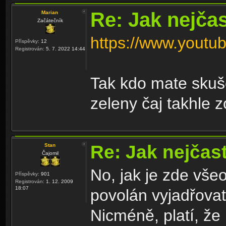
Re: Jak nejčas
Marian
Začátečník
https://www.you
Příspěvky:
12
Registrován:
5. 7. 2022 14:44
Tak kdo mate skušen
zeleny čaj takhle z
Re: Jak nejčast
Stan
Čajomil
No, jak je zde vš
Příspěvky:
901
Registrován:
1. 12. 2009
18:07
povolán vyjadřova
Nicméně, platí, že 