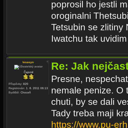
poprosil ho jestli 
oroginalni Thetsu
Tetsubin se zlitin
Iwatchu tak uvidim 
Re: Jak nejčast
lesasyn
Čajomil
Presne, nespechat,
Příspěvky:
820
nemale penize. O 
Registrován:
1. 6. 2011 06:13
Bydliště:
Choceň
chuti, by se dali v
Tady treba maji kr
https://www.pu-erh