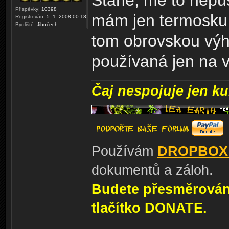
Stane, mě to nepus
Příspěvky:
10398
mám jen termosku a
Registrován:
5. 1. 2008 00:18
Bydliště:
Jihočech
tom obrovskou výh
používaná jen na v
Čaj nespojuje jen kul
Používám
DROPBOX
dokumentů a záloh.
Budete přesměrování
tlačítko DONATE.