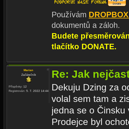
Používám
DROPBOX
dokumentů a záloh.
Budete přesměrování
tlačítko DONATE.
Re: Jak nejčast
Marian
Začátečník
Dekuju Dzing za o
Příspěvky:
12
Registrován:
5. 7. 2022 14:44
volal sem tam a zi
jedna se o Činsku 
Prodejce byl ocho