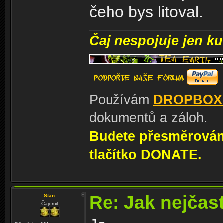
čeho bys litoval.
Čaj nespojuje jen kul
Používám
DROPBOX
dokumentů a záloh.
Budete přesměrování
tlačítko DONATE.
Re: Jak nejčast
Stan
Čajomil