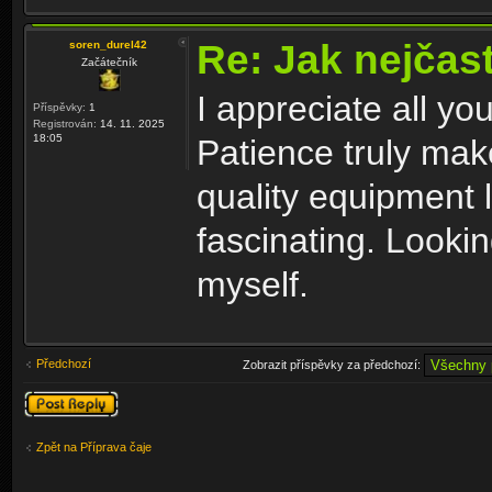
Re: Jak nejčast
soren_durel42
Začátečník
I appreciate all yo
Příspěvky:
1
Registrován:
14. 11. 2025
18:05
Patience truly make
quality equipment 
fascinating. Looki
myself.
Předchozí
Zobrazit příspěvky za předchozí:
Odeslat odpověď
Zpět na Příprava čaje