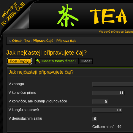
Webový průvodce čajem 
Obsah fóra
‹
Příprava Čajů
‹
Příprava čaje
Jak nejčasteji připravujete čaj?
Odeslat odpověď
Jak nejčasteji připravujete čaj?
V zhongu
V konvičce přímo
11
V konvičce, ale louhuji v louhovačce
5
V kungfu soupravě
10
V degustačním šálku
0
Celkem hlasů : 49