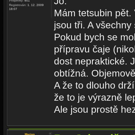
Jo.
Příspěvky:
901
Registrován:
1. 12. 2009
18:07
Mám tetsubin pět. 
jsou tři. A všechny
Pokud bych se mohl
přípravu čaje (niko
dost nepraktické. 
obtížná. Objemově 
A že to dlouho drží
že to je výrazně l
Ale jsou prostě hez
Marian