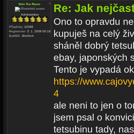
Re: Jak nejčast
Dzin Tea Racer
Administrátor
Ono to opravdu nen
Příspěvky:
10398
kupuješ na celý ži
Registrován:
5. 1. 2008 00:18
Bydliště:
Jihočech
sháněl dobrý tetsu
ebay, japonských s
Tento je vypadá ok
https://www.cajovy
4
ale neni to jen o t
jsem psal o konvic
tetsubinu tady, nas