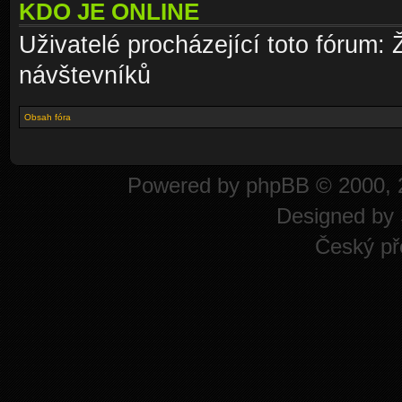
KDO JE ONLINE
Uživatelé procházející toto fórum: 
návštevníků
Obsah fóra
Powered by
phpBB
© 2000, 
Designed by
Český př