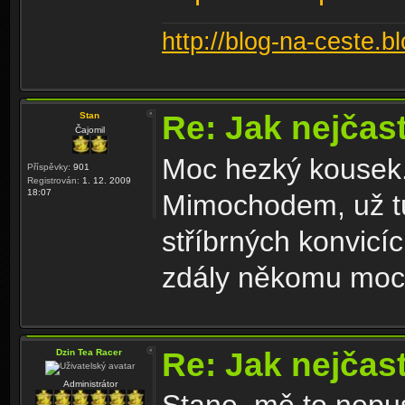
http://blog-na-ceste.b
Re: Jak nejčast
Stan
Čajomil
Moc hezký kousek
Příspěvky:
901
Registrován:
1. 12. 2009
18:07
Mimochodem, už tu
stříbrných konvicíc
zdály někomu moc
Re: Jak nejčast
Dzin Tea Racer
Administrátor