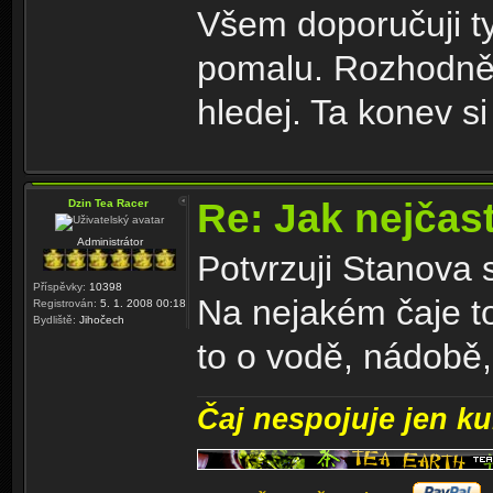
Všem doporučuji ty
pomalu. Rozhodně n
hledej. Ta konev s
Re: Jak nejčast
Dzin Tea Racer
Administrátor
Potvrzuji Stanova 
Příspěvky:
10398
Na nejakém čaje t
Registrován:
5. 1. 2008 00:18
Bydliště:
Jihočech
to o vodě, nádobě,
Čaj nespojuje jen kul