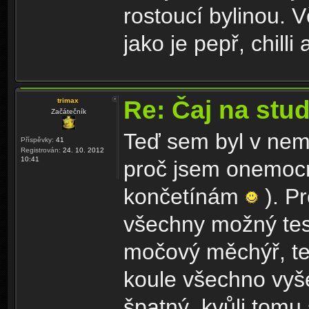
rostoucí bylinou. V
jako je pepř, chilli 
Re: Čaj na stu
trimax
Začátečník
Teď sem byl v nem
Příspěvky:
41
Registrován:
24. 10. 2012
10:41
proč jsem onemocn
končetínám
). Pr
všechny možný test
močový měchýř, te
koule všechno vyše
špatný, kvůli tomu