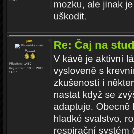
10:41
mozku, ale jinak j
uškodit.
Re: Čaj na stu
joda
Čajomil
V kávě je aktivní 
Příspěvky:
1480
vysloveně s krevní
Registrován:
13. 8. 2011
14:27
zkušeností i někte
nastat když se zv
adaptuje. Obecně k
hladké svalstvo, r
respirační systém 