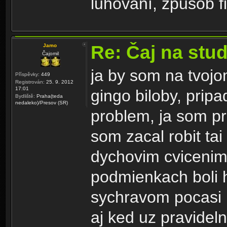
luhování, způsob fi
Re: Čaj na stu
Jamo
Čajomil
ja by som na tvojo
Příspěvky:
449
Registrován:
25. 9. 2012
17:01
gingo biloby, prip
Bydliště:
Praha(teda
nedaleko)/Presov (SR)
problem, ja som pr
som zacal robit tai
dychovim cvicenim 
podmienkach boli 
sychravom pocasi 
aj ked uz pravidel