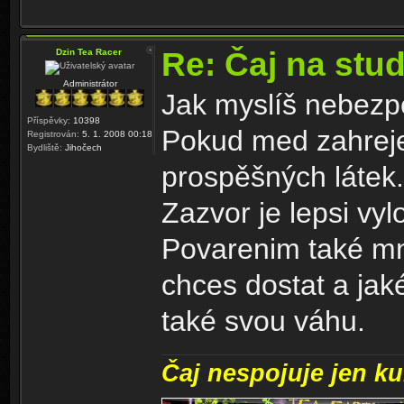
Re: Čaj na stu
Dzin Tea Racer
Administrátor
Jak myslíš nebezp
Příspěvky:
10398
Pokud med zahreje
Registrován:
5. 1. 2008 00:18
Bydliště:
Jihočech
prospěšných látek.
Zazvor je lepsi vyl
Povarenim také mno
chces dostat a jak
také svou váhu.
Čaj nespojuje jen kul