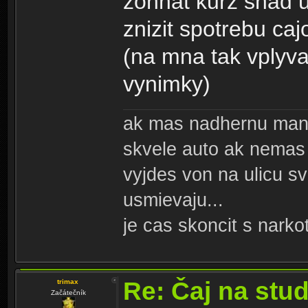
zohnat kurz snad 
znizit spotrebu ca
(na mna tak vplyva
vynimky)
ak mas nadhernu manz
skvele auto ak nemas
vyjdes von na ulicu sv
usmievaju...
je cas skoncit s narko
Re: Čaj na stu
trimax
Začátečník