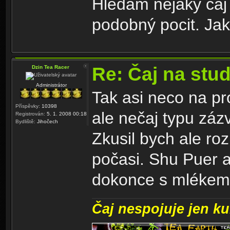
Hledám nějaký čaj 
podobný pocit. Jak
Re: Čaj na stu
Dzin Tea Racer
Administrátor
Tak asi neco na p
Příspěvky:
10398
ale nečaj typu zázv
Registrován:
5. 1. 2008 00:18
Bydliště:
Jihočech
Zkusil bych ale r
počasi. Shu Puer a 
dokonce s mlékem.
Čaj nespojuje jen kul