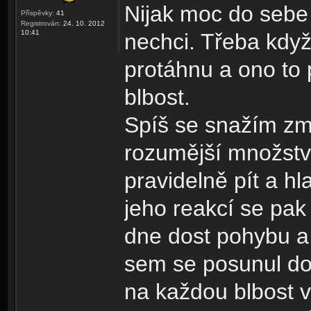
Nijak moc do sebe 
Příspěvky:
41
Registrován:
24. 10. 2012
10:41
nechci. Třeba když
protáhnu a ono to 
blbost.
Spíš se snažím změn
rozumější množství
pravidelně pít a hl
jeho reakcí se pak 
dne dost pohybu a p
sem se posunul do
na každou blbost 