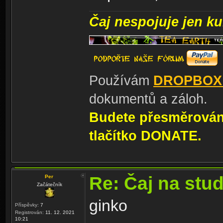
Čaj nespojuje jen kul
Používám
DROPBOX
dokumentů a záloh.
Budete přesměrování
tlačítko DONATE.
Re: Čaj na stu
Per
Začátečník
ginko
Příspěvky:
7
Registrován:
11. 12. 2021
10:21