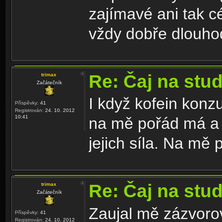
zajímavé ani tak cé
vždy dobře dlouhod
Re: Čaj na stu
trimax
Začátečník
I když kofein konz
Příspěvky:
41
Registrován:
24. 10. 2012
10:41
na mě pořád má a n
jejich síla. Na mě 
Re: Čaj na stu
trimax
Začátečník
Zaujal mě zázvoro
Příspěvky:
41
Registrován:
24. 10. 2012