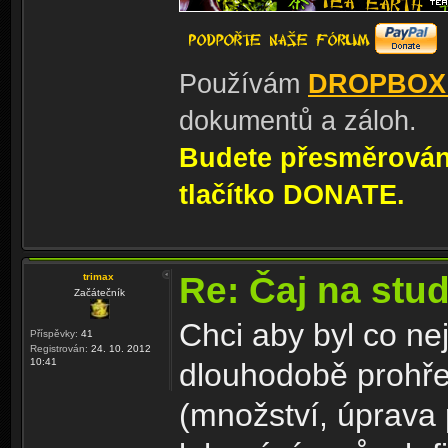
Používám
DROPBOX
dokumentů a záloh.
Budete přesměrování
tlačítko DONATE.
Re: Čaj na stu
trimax
Začátečník
Chci aby byl co ne
Příspěvky:
41
Registrován:
24. 10. 2012
10:41
dlouhodobě prohře
(množství, úprava 