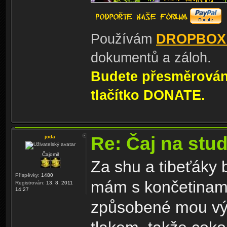
Používám
DROPBOX
dokumentů a záloh.
Budete přesměrování
tlačítko DONATE.
Re: Čaj na stu
joda
Čajomil
Za shu a tibeťáky 
Příspěvky:
1480
mám s končetinami
Registrován:
13. 8. 2011
14:27
způsobené mou výš