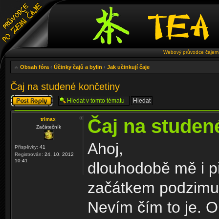
Webový průvodce čajem 
Obsah fóra
‹
Účinky čajů a bylin
‹
Jak učinkují čaje
Čaj na studené končetiny
Odeslat odpověď
Čaj na studen
trimax
Začátečník
Ahoj,
Příspěvky:
41
Registrován:
24. 10. 2012
10:41
dlouhodobě mě i př
začátkem podzimu 
Nevím čím to je. O