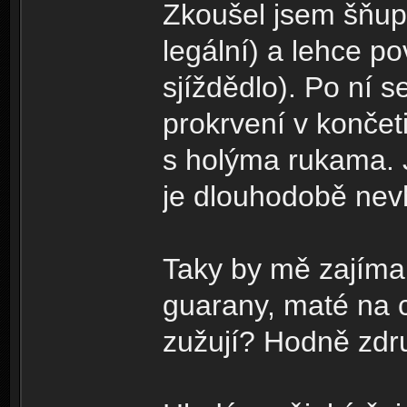
Zkoušel jsem šňupa
legální) a lehce p
sjíždědlo). Po ní s
prokrvení v končet
s holýma rukama. J
je dlouhodobě nev
Taky by mě zajímal
guarany, maté na c
zužují? Hodně zdru