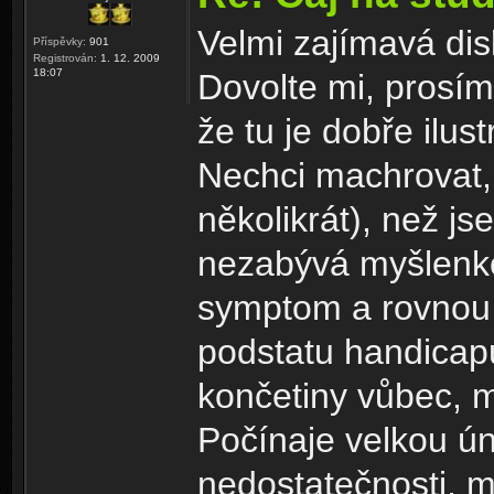
Velmi zajímavá dis
Příspěvky:
901
Registrován:
1. 12. 2009
18:07
Dovolte mi, prosím
že tu je dobře ilus
Nechci machrovat, t
několikrát), než js
nezabývá myšlenko
symptom a rovnou v
podstatu handicapu
končetiny vůbec, 
Počínaje velkou ún
nedostatečnosti, 