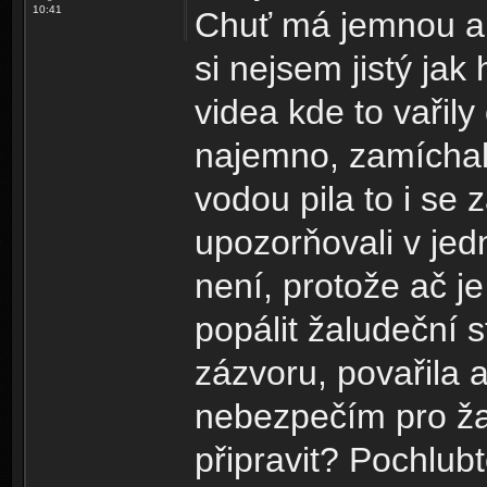
10:41
Chuť má jemnou a 
si nejsem jistý jak
videa kde to vařil
najemno, zamíchal
vodou pila to i se 
upozorňovali v je
není, protože ač 
popálit žaludeční 
zázvoru, povařila a
nebezpečím pro žal
připravit? Pochlub