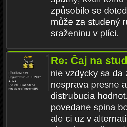
způsobilo se doteď
může za studený ru
sraženinu v plíci.
Re: Čaj na stu
Jamo
Čajomil
nie vzdycky sa da z
Příspěvky:
449
Registrován:
25. 9. 2012
17:01
nesprava presne ak
Bydliště:
Praha(teda
nedaleko)/Presov (SR)
distrubucia hodnot
povedane spina b
ale ci uz v alterna