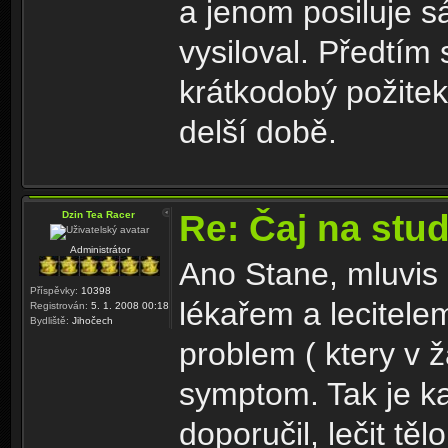
a jenom posiluje 
vysiloval. Předtí
krátkodobý požitek
delší době.
Re: Čaj na stu
Dzin Tea Racer
Administrátor
Ano Stane, mluvis 
Příspěvky:
10398
lékařem a lecitele
Registrován:
5. 1. 2008 00:18
Bydliště:
Jihočech
problem ( ktery v 
symptom. Tak je ka
doporučil, lečit t