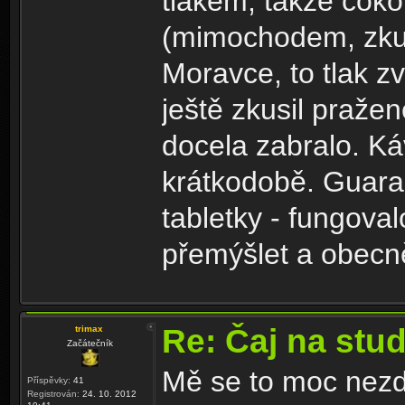
tlakem, takže coko
(mimochodem, zku
Moravce, to tlak z
ještě zkusil praže
docela zabralo. Ká
krátkodobě. Guara
tabletky - fungova
přemýšlet a obecn
Re: Čaj na stu
trimax
Začátečník
Mě se to moc nezd
Příspěvky:
41
Registrován:
24. 10. 2012