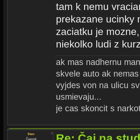
tam k nemu vracia
prekazane ucinky 
zaciatku je mozne,
niekolko ludi z kur
ak mas nadhernu manz
skvele auto ak nemas
vyjdes von na ulicu sv
usmievaju...
je cas skoncit s narko
Re: Čaj na stu
Stan
Čajomil