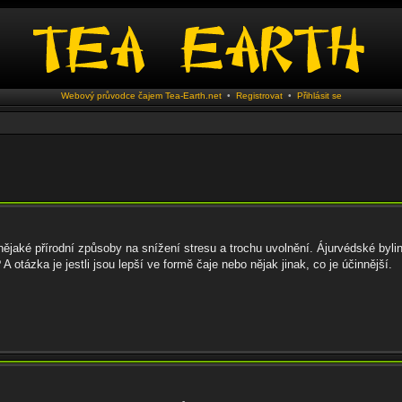
Webový průvodce čajem Tea-Earth.net
•
Registrovat
•
Přihlásit se
 nějaké přírodní způsoby na snížení stresu a trochu uvolnění. Ájurvédské byli
otázka je jestli jsou lepší ve formě čaje nebo nějak jinak, co je účinnější.