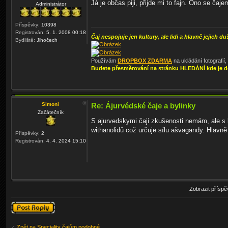
Já je občas piji, přijde mi to fajn. Ono se ča
Administrátor
Příspěvky:
10398
Registrován:
5. 1. 2008 00:18
Čaj nespojuje jen kultury, ale lidi a hlavně jejich du
Bydliště:
Jihočech
Používám
DROPBOX ZDARMA
na ukládání fotografií
Budete přesměrování na stránku HLEDÁNÍ kde je d
Simoni
Re: Ájurvédské čaje a bylinky
Začátečník
S ajurvedskymi čaji zkušenosti nemám, ale s b
withanolidů což určuje sílu ašvagandy. Hlavně 
Příspěvky:
2
Registrován:
4. 4. 2024 15:10
Zobrazit přísp
Odeslat odpověď
Zpět na Speciality čajům podobné