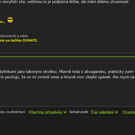
jem nevyřeší vše, vetšinou to je podpůrná léčba, ale mám dobrou zkusenost.
še...
, dokumentů a záloh.
ole na tlačítko DONATE.
ylinkami jako takovými skvělou. Hlavně teda s ašvagandou, prakticky jsem zů
to pociťuju, že se mi zmírnil stres a hrozně moc zlepšil spánek. Ale mysli n
ěvky za předchozí:
Seřadit podle