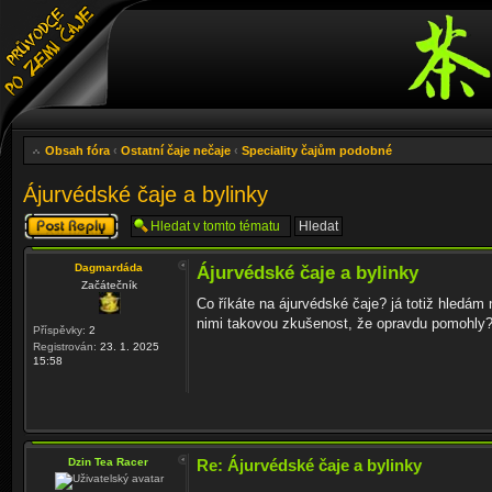
Obsah fóra
‹
Ostatní čaje nečaje
‹
Speciality čajům podobné
Ájurvédské čaje a bylinky
Odeslat odpověď
Dagmardáda
Ájurvédské čaje a bylinky
Začátečník
Co říkáte na ájurvédské čaje? já totiž hledám
nimi takovou zkušenost, že opravdu pomohly? A 
Příspěvky:
2
Registrován:
23. 1. 2025
15:58
Dzin Tea Racer
Re: Ájurvédské čaje a bylinky