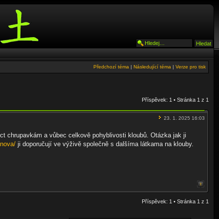
Předchozí téma
|
Následující téma
|
Verze pro tisk
Příspěvek: 1 • Stránka
1
z
1
23. 1. 2025 16:03
ct chrupavkám a vůbec celkově pohyblivosti kloubů. Otázka jak ji
onova/
ji doporučují ve výživě společně s dalšíma látkama na klouby.
Příspěvek: 1 • Stránka
1
z
1