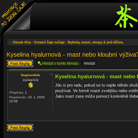
Obsah fóra
‹
Ostatní čaje nečaje
‹
Bylinky, masti, sirupy & jiná léčiva.
Kyselina hyalurnová - mast nebo kloubní výživa
Odeslat odpověď
Dagmardáda
Kyselina hyalurnová - mast nebo 
Začátečník
Jdu si pro radu, pokud se tu najde někdo zku
používat. Ve formě masti zvnějšku nebo vnitř
Příspěvky:
2
Jako mast zase může pomoct konkrétně třeba 
Registrován:
23. 1. 2025
15:58
Odeslat odpověď