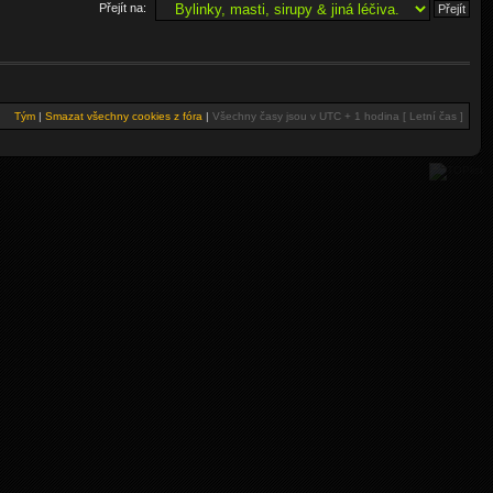
Přejít na:
Tým
|
Smazat všechny cookies z fóra
|
Všechny časy jsou v UTC + 1 hodina [ Letní čas ]