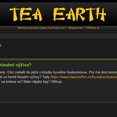
Webový průvodce čajem Tea-Earth.net
•
Registrovat
•
Přihlásit se
?
kloubní výživa?
šený. Chci zařadit do péče o klouby kyselinu hyaluronovou. Prý má dost pomo
ně ve formě kloubní výživy? Tady
https://www.zlatymuflon.cz/kyselina-hyalur
na kolena ne? Máte nějaké tipy? Děkuju