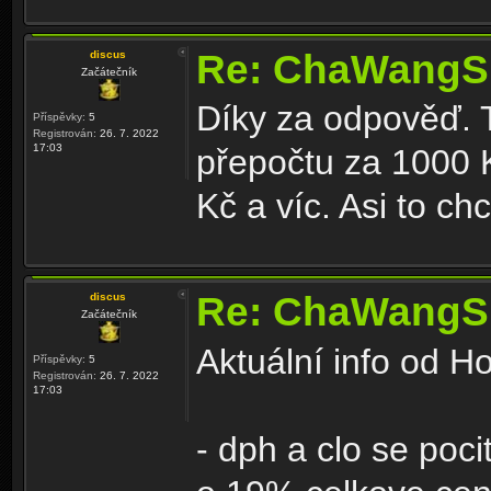
Re: ChaWangS
discus
Začátečník
Díky za odpověď. T
Příspěvky:
5
Registrován:
26. 7. 2022
17:03
přepočtu za 1000 
Kč a víc. Asi to chc
Re: ChaWangS
discus
Začátečník
Aktuální info od H
Příspěvky:
5
Registrován:
26. 7. 2022
17:03
- dph a clo se pocit