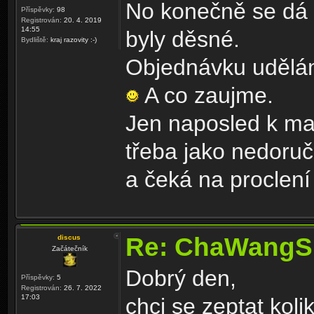
No konečně se dá 
Příspěvky:
98
Registrován:
20. 4. 2019
14:55
byly děsné.
Bydliště:
kraj razovity :-)
Objednávku udělám
A co zaujme.
Jen naposled k mai
třeba jako nedoruči
a čeká na proclen
Re: ChaWangS
discus
Začátečník
Dobrý den,
Příspěvky:
5
Registrován:
26. 7. 2022
17:03
chci se zeptat koli