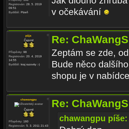
Jak dlouho zhruba
Registrován:
28. 5. 2019
09:51
v očekávání
Bydliště:
Plzeň
Re: ChaWangS
pája
Čajomil
Zeptám se zde, od
Příspěvky:
98
Registrován:
20. 4. 2019
14:55
Bude něco dalšího
Bydliště:
kraj razovity :-)
shopu je v nabídce
Re: ChaWangS
chawangpu
Čajomil
chawangpu píše:
Příspěvky:
160
Registrován:
5. 3. 2011 21:43