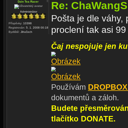
Re: ChaWangS
Dzin Tea Racer
Administrátor
Pošta je dle váhy, 
Příspěvky:
10398
proclení tak asi 9
Registrován:
5. 1. 2008 00:18
Bydliště:
Jihočech
Čaj nespojuje jen kul
Používám
DROPBOX
dokumentů a záloh.
Budete přesměrování
tlačítko DONATE.