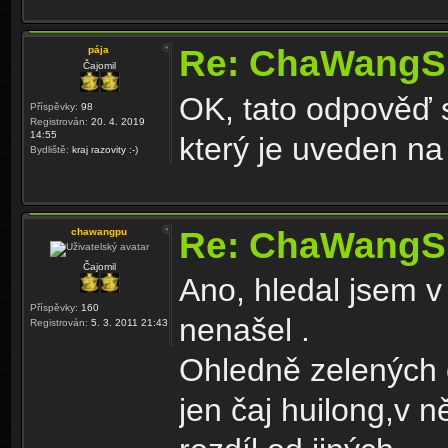
Re: ChaWangS
pája
Čajomil
OK, tato odpověď 
Příspěvky:
98
Registrován:
20. 4. 2019
14:55
který je uveden na
Bydliště:
kraj razovity :-)
Re: ChaWangS
chawangpu
Čajomil
Ano, hledal jsem v
Příspěvky:
160
nenašel .
Registrován:
5. 3. 2011 21:43
Ohledně zelených 
jen čaj huilong,v ně