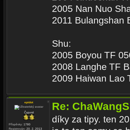
2005 Nan Nuo Sha
2011 Bulangshan 
Shu:
2005 Boyou TF 05
2008 Langhe TF 
2009 Haiwan Lao T
Re: ChaWangS
epidot
Čajomil
díky za tipy. ten 
Příspěvky:
1780
Registrován:
20. 2. 2013