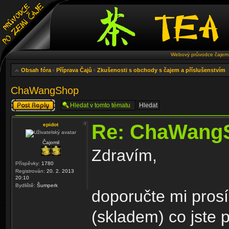
Webový průvodce čajem 
Obsah fóra
‹
Příprava Čajů
‹
Zkušenosti s obchody s čajem a příslušenstvím
ChaWangShop
Odeslat odpověď
Re: ChaWang
epidot
Čajomil
Zdravím,
Příspěvky:
1780
Registrován:
20. 2. 2013
20:10
Bydliště:
Šumperk
doporučte mi prosí
(skladem) co jste 