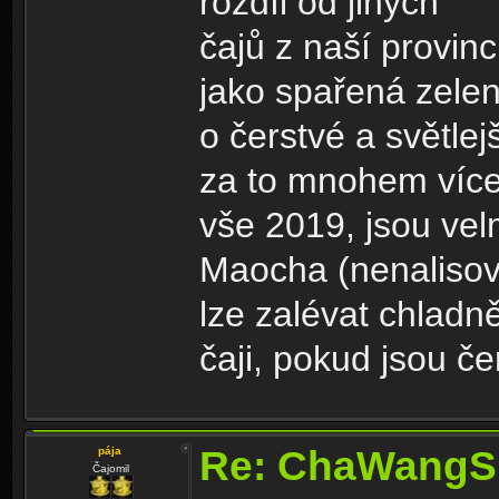
rozdíl od jiných
čajů z naší provin
jako spařená zele
o čerstvé a světlej
za to mnohem více
vše 2019, jsou vel
Maocha (nenalisov
lze zalévat chladně
čaji, pokud jsou če
Re: ChaWangS
pája
Čajomil