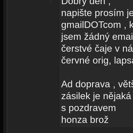
Dobrý den ,
napište prosím 
gmailDOTcom , k
jsem žádný emai
čerstvé čaje v n
červné orig, lapsa
Ad doprava , vět
zásilek je nějaká
s pozdravem
honza brož