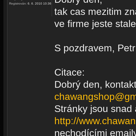
Registrován:
6. 6. 2010 10:36
tak cas mezitim zna
ve firme jeste sta
S pozdravem, Pet
Citace:
Dobrý den, kontak
chawangshop@gm
Stránky jsou snad a
http://www.chawa
nechodícími email