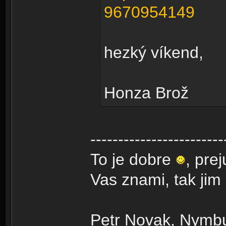
9670954149
hezký víkend,
Honza Brož
------------------------
To je dobre
, pre
Vas znami, tak ji
Petr Novak, Nymb