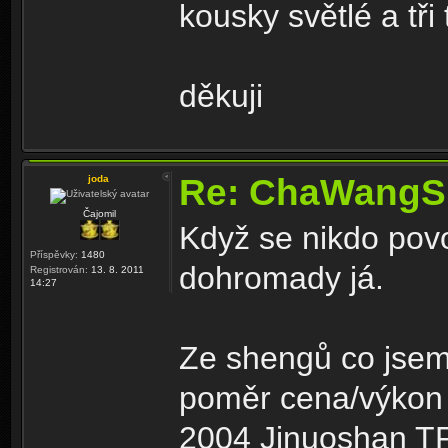
kousky světlé a tři
děkuji
Re: ChaWangS
joda
Čajomil
Když se nikdo povo
Příspěvky:
1480
dohromady já.
Registrován:
13. 8. 2011
14:27
Ze shengů co jsem
poměr cena/výkon p
2004 Jinuoshan TF