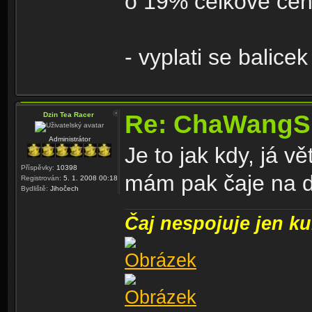
o 19% celkove cen
- vyplati se balice
Re: ChaWangS
Dzin Tea Racer
Administrátor
Je to jak kdy, já v
Příspěvky:
10398
mám pak čaje na d
Registrován:
5. 1. 2008 00:18
Bydliště:
Jihočech
Čaj nespojuje jen kul