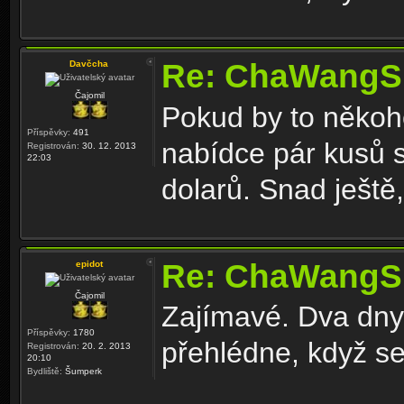
Re: ChaWangS
Davčcha
Čajomil
Pokud by to někoh
Příspěvky:
491
nabídce pár kusů 
Registrován:
30. 12. 2013
22:03
dolarů. Snad ještě,
Re: ChaWangS
epidot
Čajomil
Zajímavé. Dva dny
Příspěvky:
1780
přehlédne, když s
Registrován:
20. 2. 2013
20:10
Bydliště:
Šumperk