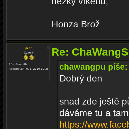
hezký víkend,
Honza Brož
Re: ChaWangS
peer
Čajomil
chawangpu píše:
Příspěvky:
89
Registrován:
6. 6. 2010 10:36
Dobrý den
snad zde ještě 
dáváme tu a tam
https://www.fac