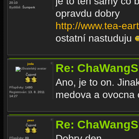
je to ten samy co 
20:10
Bydliště:
Šumperk
opravdu dobry
http://www.tea-eart
ostatní nastuduju
Re: ChaWangS
joda
Čajomil
Ano, je to on. Jin
Příspěvky:
1480
medova a ovocna 
Registrován:
13. 8. 2011
14:27
Re: ChaWangS
peer
Čajomil
Dobry den,
Příspěvky:
89