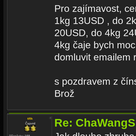
Pro zajímavost, c
1kg 13USD , do 2k
20USD, do 4kg 24U
4kg čaje bych moc
domluvit emailem r
s pozdravem z čín
Brož
Re: ChaWangS
tifik
Čajomil
Příspěvky:
168