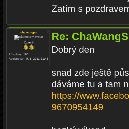
Zatím s pozdravem
Re: ChaWangS
chawangpu
Čajomil
Dobrý den
Příspěvky:
160
Registrován:
5. 3. 2011 21:43
snad zde ještě p
dáváme tu a tam 
https://www.faceb
9670954149