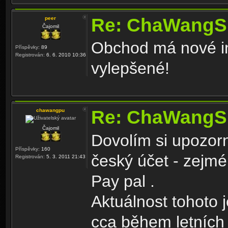
Re: ChaWangS
peer
Čajomil
Obchod má nové in
Příspěvky:
89
Registrován:
6. 6. 2010 10:36
vylepšené!
Re: ChaWangS
chawangpu
Čajomil
Dovolím si upozorn
Příspěvky:
160
český účet - zejmé
Registrován:
5. 3. 2011 21:43
Pay pal .
Aktuálnost tohoto j
cca během letních