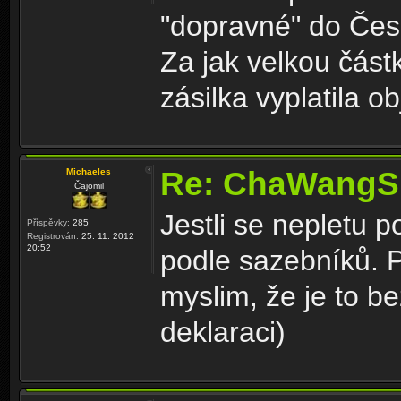
"dopravné" do Če
Za jak velkou část
zásilka vyplatila o
Re: ChaWangS
Michaeles
Čajomil
Jestli se nepletu p
Příspěvky:
285
Registrován:
25. 11. 2012
20:52
podle sazebníků. P
myslim, že je to b
deklaraci)