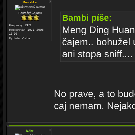
Monishka
Pokročilý Čajomil
Bambi píše:
Příspěvky:
1371
Meng Ding Huang
Registrován:
10. 1. 2008
13:56
Bydliště:
Praha
čajem.. bohužel 
ani stopa sniff....
No prave, a to bud
caj nemam. Nejako
jaffar