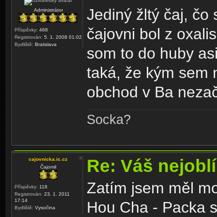
Jediný žltý čaj, čo
Administrátor
čajovni bol z oxali
Příspěvky:
468
Registrován:
5. 1. 2008 01:02
Bydliště:
Bratislava
som to do huby asi
taká, že kým sem ne
obchod v Ba nezač
Socka?
Re: Váš nejoblí
cajovnicka.ic.cz
Čajomil
Zatím jsem měl mo
Příspěvky:
118
Registrován:
23. 1. 2011
17:14
Hou Cha - Packa st
Bydliště:
Vysočina