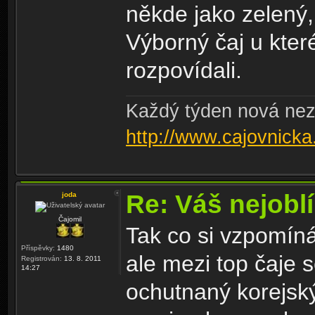
někde jako zelený, 
Výborný čaj u které
rozpovídali.
Každý týden nová nez
http://www.cajovnicka
Re: Váš nejoblí
joda
Čajomil
Tak co si vzpomín
Příspěvky:
1480
ale mezi top čaje 
Registrován:
13. 8. 2011
14:27
ochutnaný korejsk