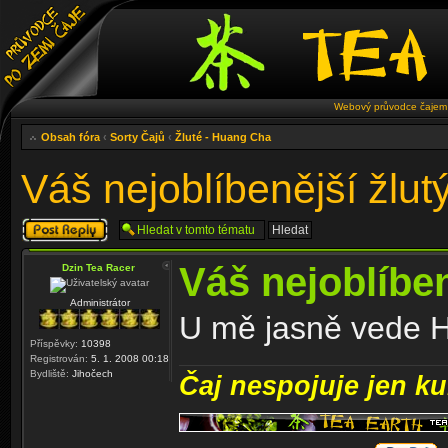
Webový průvodce čajem 
Obsah fóra
‹
Sorty Čajů
‹
Žluté - Huang Cha
Váš nejoblíbenější žlutý
Odeslat odpověď
Váš nejoblíben
Dzin Tea Racer
Administrátor
U mě jasně vede H
Příspěvky:
10398
Registrován:
5. 1. 2008 00:18
Bydliště:
Jihočech
Čaj nespojuje jen kul