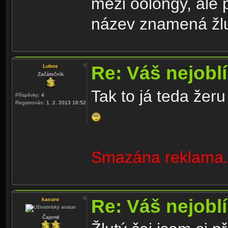
mezi oolongy, ale 
název znamená žlu
Re: Váš nejoblí
Lubos
Začátečník
Tak to já teda žeru
Příspěvky:
4
Registrován:
1. 2. 2013 16:52
Smazána reklama.
Re: Váš nejoblí
kacuro
Čajomil