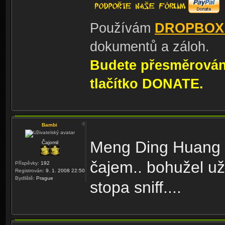
Používám
DROPBOX
dokumentů a záloh.
Budete přesměrování
tlačítko DONATE.
Bambi
Meng Ding Huang Y
Čajomil
čajem.. bohužel už
Příspěvky:
192
Registrován:
9. 1. 2008 22:50
Bydliště:
Prague
stopa sniff....