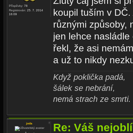
Žlutý čaj jsem si
Příspěvky:
78
koupil tuším v DČ.
Registrován:
25. 7. 2014
16:09
různými způsoby, n
jen lehce nasládle
řekl, že asi nemám t
a už to nikdy nezk
Když poklička padá,
šálek se nebrání,
nemá strach ze smrti.
Re: Váš nejoblí
joda