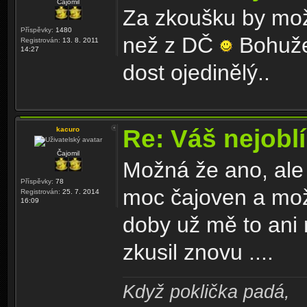
Čajomil
Za zkoušku by možn
Příspěvky:
1480
než z DČ
Bohužel
Registrován:
13. 8. 2011
14:27
dost ojedinělý..
Re: Váš nejoblí
kacuro
Čajomil
Možná že ano, ale 
Příspěvky:
78
moc čajoven a mož
Registrován:
25. 7. 2014
16:09
doby už mě to ani 
zkusil znovu ....
Když poklička padá,