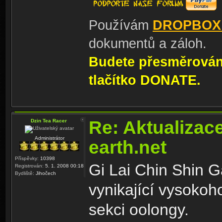
Používám
DROPBOX
dokumentů a záloh.
Budete přesměrování
tlačítko DONATE.
Re: Aktualizac
Dzin Tea Racer
Administrátor
earth.net
Příspěvky:
10398
Gi Lai Chin Shin 
Registrován:
5. 1. 2008 00:18
Bydliště:
Jihočech
vynikající vysokoh
sekci oolongy.