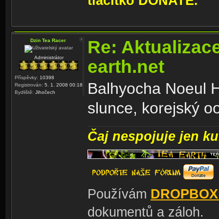
tlačítko DONATE.
Re: Aktualizac
Dzin Tea Racer
Administrátor
earth.net
Příspěvky:
10398
Balhyocha Noeul H
Registrován:
5. 1. 2008 00:18
Bydliště:
Jihočech
slunce, korejský oo
Čaj nespojuje jen kul
Používám
DROPBOX
dokumentů a záloh.