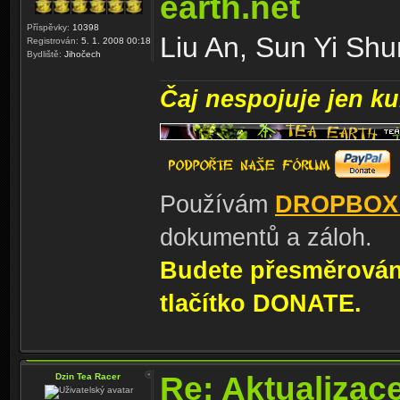
earth.net
Příspěvky:
10398
Liu An, Sun Yi Shun
Registrován:
5. 1. 2008 00:18
Bydliště:
Jihočech
Čaj nespojuje jen kul
Používám
DROPBOX
dokumentů a záloh.
Budete přesměrování
tlačítko DONATE.
Re: Aktualizac
Dzin Tea Racer