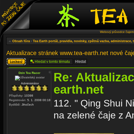
Webový průvodce čajem 
Obsah fóra
‹
Tea Earth portál, pravidla, novinky, zpětná vazba, administrace,
Aktualizace stránek www.tea-earth.net nové ča
Téma
uzamknuto
Re: Aktualiza
Dzin Tea Racer
Administrátor
earth.net
Příspěvky:
10398
112. " Qing Shui N
Registrován:
5. 1. 2008 00:18
Bydliště:
Jihočech
na zelené čaje z A