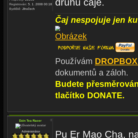
druhů čaje.
Registrován:
5. 1. 2008 00:18
Bydliště:
Jihočech
Čaj nespojuje jen kul
Používám
DROPBOX
dokumentů a záloh.
Budete přesměrování
tlačítko DONATE.
Dzin Tea Racer
Pu Er Mao Cha, na
Administrátor