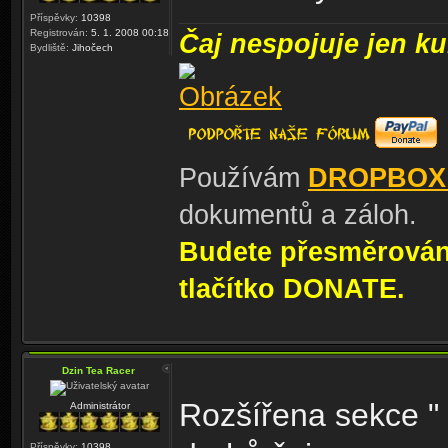
Příspěvky:
10398
Registrován:
5. 1. 2008 00:18
Čaj nespojuje jen kul
Bydliště:
Jihočech
Používám
DROPBOX
dokumentů a záloh.
Budete přesměrování
tlačítko DONATE.
Dzin Tea Racer
Rozšířena sekce " 
Administrátor
Příspěvky:
10398