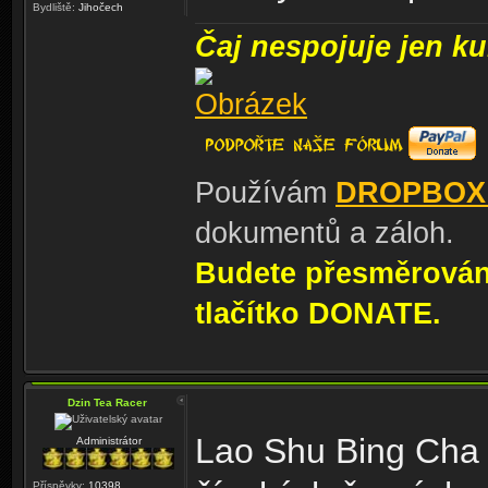
Bydliště:
Jihočech
Čaj nespojuje jen kul
Používám
DROPBOX
dokumentů a záloh.
Budete přesměrování
tlačítko DONATE.
Dzin Tea Racer
Lao Shu Bing Cha 
Administrátor
Příspěvky:
10398