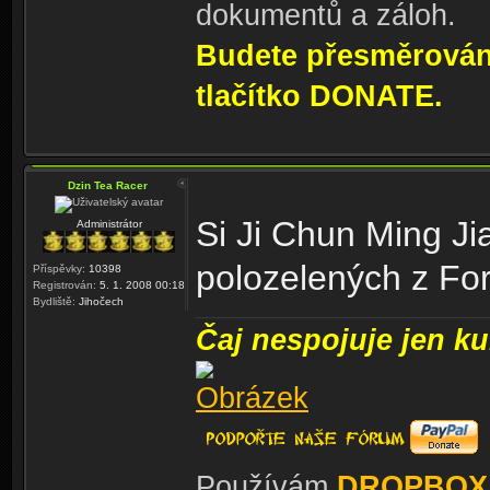
dokumentů a záloh.
Budete přesměrování
tlačítko DONATE.
Dzin Tea Racer
Si Ji Chun Ming Ji
Administrátor
polozelených z Fo
Příspěvky:
10398
Registrován:
5. 1. 2008 00:18
Bydliště:
Jihočech
Čaj nespojuje jen kul
Používám
DROPBOX