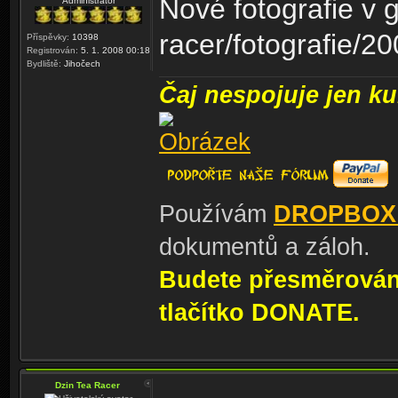
Nové fotografie v ga
Administrátor
racer/fotografie/2
Příspěvky:
10398
Registrován:
5. 1. 2008 00:18
Bydliště:
Jihočech
Čaj nespojuje jen kul
Používám
DROPBOX
dokumentů a záloh.
Budete přesměrování
tlačítko DONATE.
Dzin Tea Racer