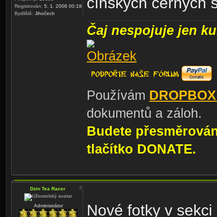
čínských černých 
Registrován:
5. 1. 2008 00:18
Bydliště:
Jihočech
Čaj nespojuje jen kul
Používám
DROPBOX
dokumentů a záloh.
Budete přesměrování
tlačítko DONATE.
Dzin Tea Racer
Nové fotky v sekci 
Administrátor