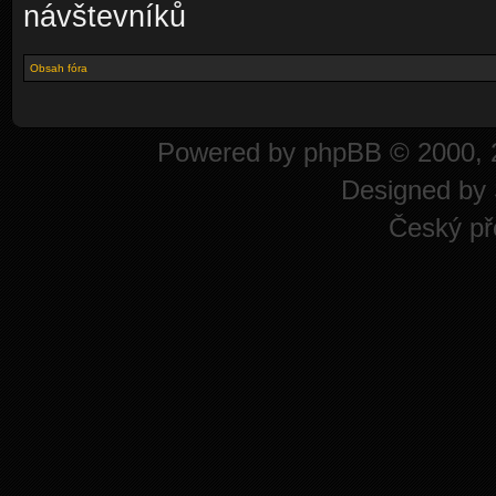
návštevníků
Obsah fóra
Powered by
phpBB
© 2000, 
Designed by
Český př