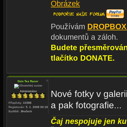
Používám
DROPBOX
dokumentů a záloh.
Budete přesměrování
tlačítko DONATE.
Dzin Tea Racer
Nové fotky v galer
Administrátor
a pak fotografie...
Příspěvky:
10398
Registrován:
5. 1. 2008 00:18
Bydliště:
Jihočech
Čaj nespojuje jen kul