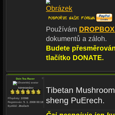
Používám
DROPBOX
dokumentů a záloh.
Budete přesměrování
tlačítko DONATE.
Dzin Tea Racer
Tibetan Mushroom 
Administrátor
sheng PuErech.
Příspěvky:
10398
Registrován:
5. 1. 2008 00:18
Bydliště:
Jihočech