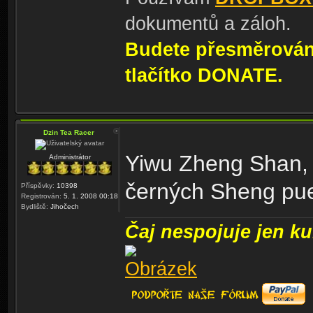
dokumentů a záloh.
Budete přesměrování
tlačítko DONATE.
Dzin Tea Racer
Yiwu Zheng Shan, 
Administrátor
černých Sheng puer
Příspěvky:
10398
Registrován:
5. 1. 2008 00:18
Bydliště:
Jihočech
Čaj nespojuje jen kul