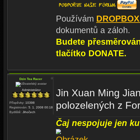
Používám
DROPBOX
dokumentů a záloh.
Budete přesměrování
tlačítko DONATE.
Dzin Tea Racer
Jin Xuan Ming Jia
Administrátor
polozelených z Fo
Příspěvky:
10398
Registrován:
5. 1. 2008 00:18
Bydliště:
Jihočech
Čaj nespojuje jen kul