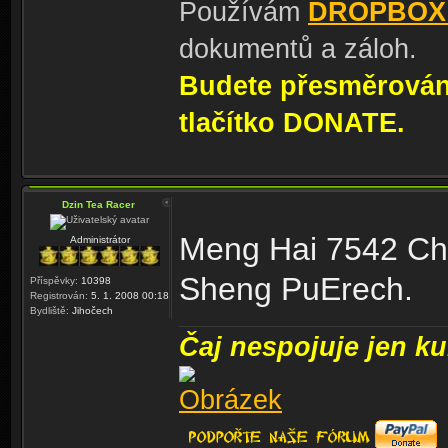
Používám
DROPBOX
dokumentů a záloh.
Budete přesměrování
tlačítko DONATE.
Dzin Tea Racer
Meng Hai 7542 Chi
Administrátor
Sheng PuErech.
Příspěvky:
10398
Registrován:
5. 1. 2008 00:18
Bydliště:
Jihočech
Čaj nespojuje jen kul