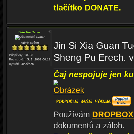
tlačítko DONATE.
Dzin Tea Racer
Jin Si Xia Guan T
Administrátor
Sheng Pu Erech, v 
Příspěvky:
10398
Registrován:
5. 1. 2008 00:18
Bydliště:
Jihočech
Čaj nespojuje jen kul
Používám
DROPBOX
dokumentů a záloh.