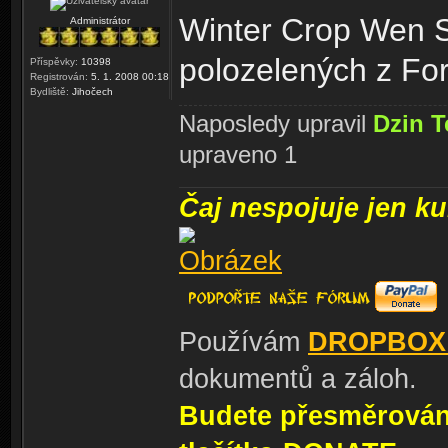
Winter Crop Wen S
Administrátor
polozelených z Fo
Příspěvky:
10398
Registrován:
5. 1. 2008 00:18
Bydliště:
Jihočech
Naposledy upravil
Dzin T
upraveno 1
Čaj nespojuje jen kul
Používám
DROPBOX
dokumentů a záloh.
Budete přesměrování