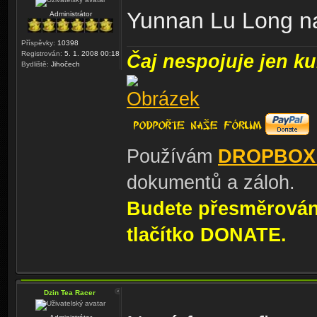
Yunnan Lu Long na
Administrátor
Příspěvky:
10398
Registrován:
5. 1. 2008 00:18
Čaj nespojuje jen kul
Bydliště:
Jihočech
Používám
DROPBOX
dokumentů a záloh.
Budete přesměrování
tlačítko DONATE.
Dzin Tea Racer