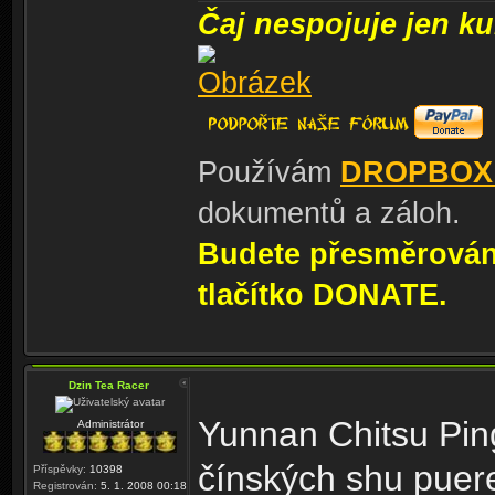
Čaj nespojuje jen kul
Používám
DROPBOX
dokumentů a záloh.
Budete přesměrování
tlačítko DONATE.
Dzin Tea Racer
Yunnan Chitsu Pin
Administrátor
čínských shu puer
Příspěvky:
10398
Registrován:
5. 1. 2008 00:18