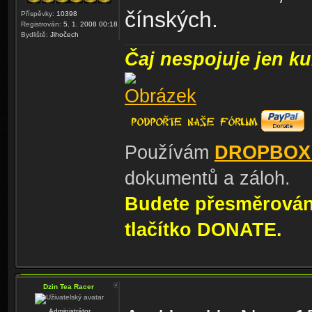
čínských.
Příspěvky:
10398
Registrován:
5. 1. 2008 00:18
Bydliště:
Jihočech
Čaj nespojuje jen kul
Používám
DROPBOX
dokumentů a záloh.
Budete přesměrování
tlačítko DONATE.
Dzin Tea Racer
Administrátor