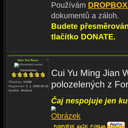
Používám
DROPBOX
dokumentů a záloh.
Budete přesměrování
tlačítko DONATE.
Dzin Tea Racer
Cui Yu Ming Jian W
Administrátor
polozelených z Fo
Příspěvky:
10398
Registrován:
5. 1. 2008 00:18
Bydliště:
Jihočech
Čaj nespojuje jen kul