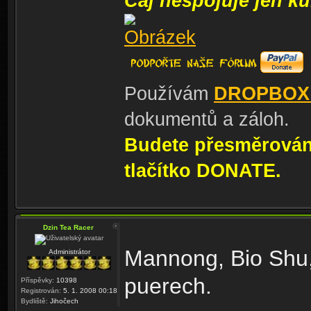
Čaj nespojuje jen kul
Používám
DROPBOX
dokumentů a záloh.
Budete přesměrování
tlačítko DONATE.
Dzin Tea Racer
Mannong, Bio Shu,
Administrátor
puerech.
Příspěvky:
10398
Registrován:
5. 1. 2008 00:18
Bydliště:
Jihočech