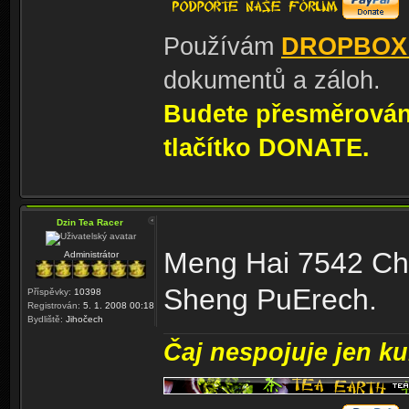
Používám
DROPBOX
dokumentů a záloh.
Budete přesměrování
tlačítko DONATE.
Dzin Tea Racer
Meng Hai 7542 Chi
Administrátor
Sheng PuErech.
Příspěvky:
10398
Registrován:
5. 1. 2008 00:18
Bydliště:
Jihočech
Čaj nespojuje jen kul