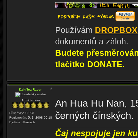
Používám
DROPBOX
dokumentů a záloh.
Budete přesměrování
tlačítko DONATE.
Dzin Tea Racer
An Hua Hu Nan, 15t
Administrátor
černých čínských.
Příspěvky:
10398
Registrován:
5. 1. 2008 00:18
Bydliště:
Jihočech
Čaj nespojuje jen kul