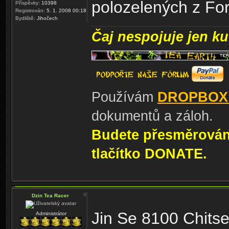
polozelených z Fo
Příspěvky:
10398
Registrován:
5. 1. 2008 00:18
Bydliště:
Jihočech
Čaj nespojuje jen kul
Používám
DROPBOX
dokumentů a záloh.
Budete přesměrování
tlačítko DONATE.
Dzin Tea Racer
Jin Se 8100 Chits
Administrátor