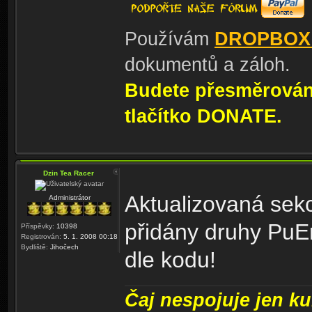
Používám
DROPBOX
dokumentů a záloh.
Budete přesměrování
tlačítko DONATE.
Dzin Tea Racer
Aktualizovaná sek
Administrátor
přidány druhy PuEr
Příspěvky:
10398
Registrován:
5. 1. 2008 00:18
Bydliště:
Jihočech
dle kodu!
Čaj nespojuje jen kul