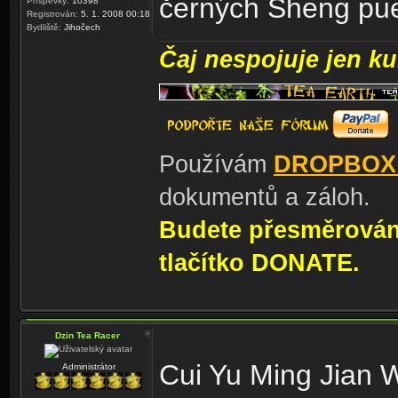
černých Sheng puer
Příspěvky:
10398
Registrován:
5. 1. 2008 00:18
Bydliště:
Jihočech
Čaj nespojuje jen kul
Používám
DROPBOX
dokumentů a záloh.
Budete přesměrování
tlačítko DONATE.
Dzin Tea Racer
Cui Yu Ming Jian W
Administrátor