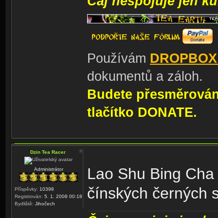
Čaj nespojuje jen kul
Používám
DROPBOX
dokumentů a záloh.
Budete přesměrování
tlačítko DONATE.
Dzin Tea Racer
Lao Shu Bing Cha 
Administrátor
čínských černých 
Příspěvky:
10398
Registrován:
5. 1. 2008 00:18
Bydliště:
Jihočech