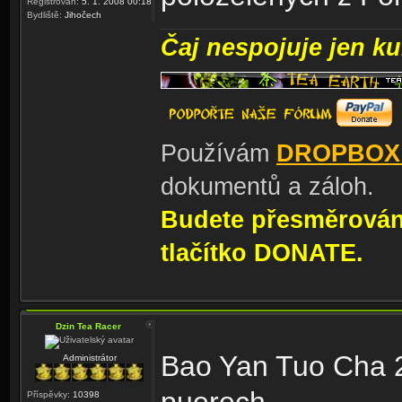
Registrován:
5. 1. 2008 00:18
Bydliště:
Jihočech
Čaj nespojuje jen kul
Používám
DROPBOX
dokumentů a záloh.
Budete přesměrování
tlačítko DONATE.
Dzin Tea Racer
Bao Yan Tuo Cha 2
Administrátor
Příspěvky:
10398