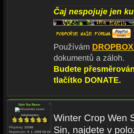
Čaj nespojuje jen kul
Používám
DROPBOX
dokumentů a záloh.
Budete přesměrování
tlačítko DONATE.
Dzin Tea Racer
Winter Crop Wen 
Administrátor
Sin, najdete v pol
Příspěvky:
10398
Registrován:
5. 1. 2008 00:18