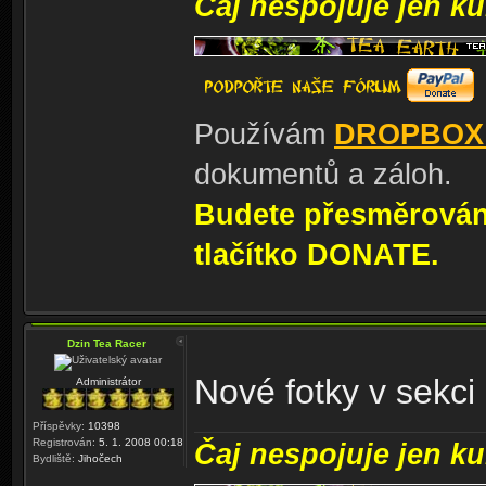
Čaj nespojuje jen kul
Používám
DROPBOX
dokumentů a záloh.
Budete přesměrování
tlačítko DONATE.
Dzin Tea Racer
Nové fotky v sekci 
Administrátor
Příspěvky:
10398
Registrován:
5. 1. 2008 00:18
Čaj nespojuje jen kul
Bydliště:
Jihočech