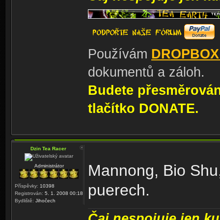
Používám
DROPBOX
dokumentů a záloh.
Budete přesměrování
tlačítko DONATE.
Dzin Tea Racer
Mannong, Bio Shu,
Administrátor
puerech.
Příspěvky:
10398
Registrován:
5. 1. 2008 00:18
Bydliště:
Jihočech
Čaj nespojuje jen kul