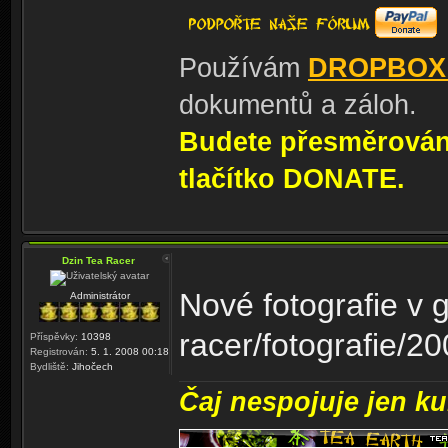
Používám
DROPBOX
dokumentů a záloh.
Budete přesměrování
tlačítko DONATE.
Dzin Tea Racer
Nové fotografie v ga
Administrátor
racer/fotografie/2
Příspěvky:
10398
Registrován:
5. 1. 2008 00:18
Bydliště:
Jihočech
Čaj nespojuje jen kul