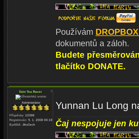
Používám
DROPBOX
dokumentů a záloh.
Budete přesměrování
tlačítko DONATE.
Dzin Tea Racer
Yunnan Lu Long na
Administrátor
Příspěvky:
10398
Registrován:
5. 1. 2008 00:18
Čaj nespojuje jen kul
Bydliště:
Jihočech