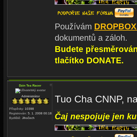
Používám
DROPBOX
dokumentů a záloh.
Budete přesměrování
tlačítko DONATE.
Dzin Tea Racer
Tuo Cha CNNP, naj
Administrátor
Příspěvky:
10398
Registrován:
5. 1. 2008 00:18
Čaj nespojuje jen kul
Bydliště:
Jihočech