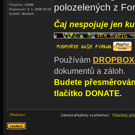
polozelených z Fo
Příspěvky:
10398
Registrován:
5. 1. 2008 00:18
Bydliště:
Jihočech
Čaj nespojuje jen kul
Používám
DROPBOX
dokumentů a záloh.
Budete přesměrování
tlačítko DONATE.
Předchozí
Zobrazit příspěvky za předchozí:
Téma
uzamknuto