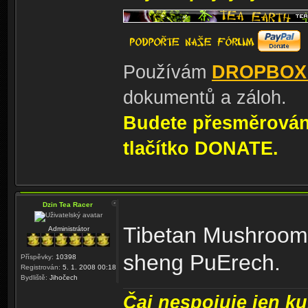
Používám
DROPBOX
dokumentů a záloh.
Budete přesměrování
tlačítko DONATE.
Dzin Tea Racer
Tibetan Mushroom 
Administrátor
sheng PuErech.
Příspěvky:
10398
Registrován:
5. 1. 2008 00:18
Bydliště:
Jihočech
Čaj nespojuje jen kul