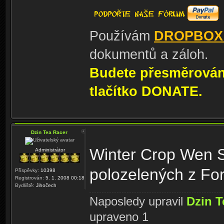
Používám
DROPBOX
dokumentů a záloh.
Budete přesměrování
tlačítko DONATE.
Dzin Tea Racer
Winter Crop Wen S
Administrátor
polozelených z Fo
Příspěvky:
10398
Registrován:
5. 1. 2008 00:18
Bydliště:
Jihočech
Naposledy upravil
Dzin T
upraveno 1