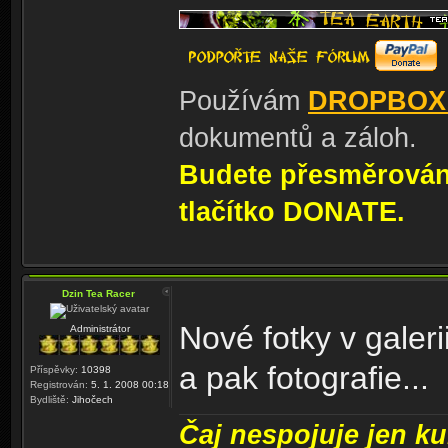
Používám
DROPBOX
dokumentů a záloh.
Budete přesměrování
tlačítko DONATE.
Dzin Tea Racer
Nové fotky v galer
Administrátor
a pak fotografie...
Příspěvky:
10398
Registrován:
5. 1. 2008 00:18
Bydliště:
Jihočech
Čaj nespojuje jen kul