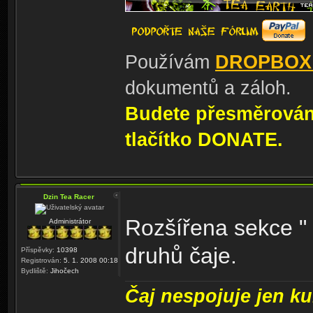
Používám
DROPBOX
dokumentů a záloh.
Budete přesměrování
tlačítko DONATE.
Dzin Tea Racer
Rozšířena sekce " 
Administrátor
druhů čaje.
Příspěvky:
10398
Registrován:
5. 1. 2008 00:18
Bydliště:
Jihočech
Čaj nespojuje jen kul