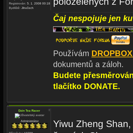
polozelených z Fo
Registrován:
5. 1. 2008 00:18
Bydliště:
Jihočech
Čaj nespojuje jen kul
Používám
DROPBOX
dokumentů a záloh.
Budete přesměrování
tlačítko DONATE.
Dzin Tea Racer
Yiwu Zheng Shan, 
Administrátor