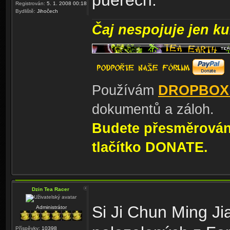
puerech.
Registrován:
5. 1. 2008 00:18
Bydliště:
Jihočech
Čaj nespojuje jen kul
Používám
DROPBOX
dokumentů a záloh.
Budete přesměrování
tlačítko DONATE.
Dzin Tea Racer
Si Ji Chun Ming Ji
Administrátor
Příspěvky:
10398