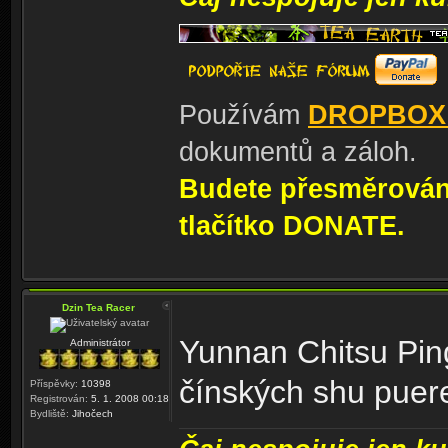
Používám
DROPBOX
dokumentů a záloh.
Budete přesměrování
tlačítko DONATE.
Dzin Tea Racer
Yunnan Chitsu Pin
Administrátor
čínských shu puer
Příspěvky:
10398
Registrován:
5. 1. 2008 00:18
Bydliště:
Jihočech