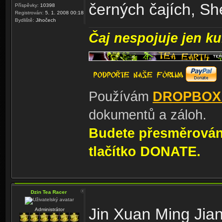
černých čajích, S
Příspěvky:
10398
Registrován:
5. 1. 2008 00:18
Bydliště:
Jihočech
Čaj nespojuje jen kul
Používám
DROPBOX
dokumentů a záloh.
Budete přesměrování
tlačítko DONATE.
Dzin Tea Racer
Jin Xuan Ming Jia
Administrátor