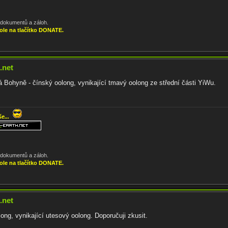
, dokumentů a záloh.
ole na tlačítko DONATE.
.net
Bohyně - čínský oolong, vynikající tmavý oolong ze střední části YiWu.
še...
, dokumentů a záloh.
ole na tlačítko DONATE.
.net
ng, vynikající utesový oolong. Doporučuji zkusit.