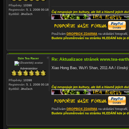
Příspěvky:
10398
Registrován:
5. 1. 2008 00:18
Čaj nespojuje jen kultury, ale lidi a hlavně jejich du
Bydliště:
Jihočech
Používám
DROPBOX ZDARMA
na ukládání fotografií
Budete přesměrování na stránku HLEDÁNÍ kde je d
Dzin Tea Racer
Re: Aktualizace stránek www.tea-earth
Xiao Hong Bao, WuYi Shan, 2011 AA / čínský o
Administrátor
Příspěvky:
10398
Registrován:
5. 1. 2008 00:18
Čaj nespojuje jen kultury, ale lidi a hlavně jejich du
Bydliště:
Jihočech
Používám
DROPBOX ZDARMA
na ukládání fotografií
Budete přesměrování na stránku HLEDÁNÍ kde je d