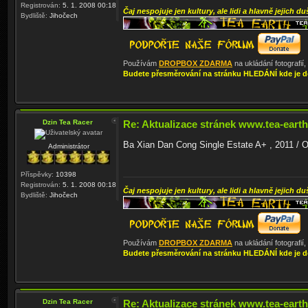
Registrován:
5. 1. 2008 00:18
Čaj nespojuje jen kultury, ale lidi a hlavně jejich du
Bydliště:
Jihočech
Používám
DROPBOX ZDARMA
na ukládání fotografií
Budete přesměrování na stránku HLEDÁNÍ kde je d
Dzin Tea Racer
Re: Aktualizace stránek www.tea-earth
Ba Xian Dan Cong Single Estate A+ , 2011 / 
Administrátor
Příspěvky:
10398
Registrován:
5. 1. 2008 00:18
Čaj nespojuje jen kultury, ale lidi a hlavně jejich du
Bydliště:
Jihočech
Používám
DROPBOX ZDARMA
na ukládání fotografií
Budete přesměrování na stránku HLEDÁNÍ kde je d
Dzin Tea Racer
Re: Aktualizace stránek www.tea-earth