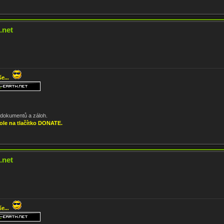
.net
še...
, dokumentů a záloh.
ole na tlačítko DONATE.
.net
še...