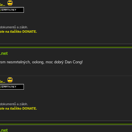
še...
, dokumentů a záloh.
ole na tlačítko DONATE.
.net
Osm nesmrtelných, oolong, moc dobrý Dan Cong!
še...
, dokumentů a záloh.
ole na tlačítko DONATE.
.net