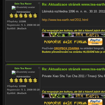
Dzin Tea Racer
Re: Aktualizace stránek www.tea-earth
Libínská rozhledna 1096 m. n. m.. 30.10. 2011
Administrátor
http://www.tea-earth.net/2011.html
Příspěvky:
10398
Registrován:
5. 1. 2008 00:18
Bydliště:
Jihočech
Čaj nespojuje jen kultury, ale lidi a hlavně jejich du
Používám
DROPBOX ZDARMA
na ukládání fotografií
Budete přesměrování na stránku HLEDÁNÍ kde je d
Dzin Tea Racer
Re: Aktualizace stránek www.tea-earth
Private Xiao Shu Tuo Cha 2011 / Tmavý Shu P
Administrátor
Příspěvky:
10398
Registrován:
5. 1. 2008 00:18
Čaj nespojuje jen kultury, ale lidi a hlavně jejich du
Bydliště:
Jihočech