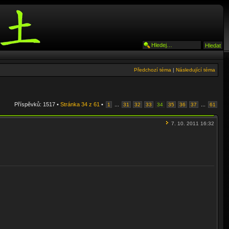
Předchozí téma
|
Následující téma
Příspěvků: 1517 •
Stránka
34
z
61
•
...
...
1
31
32
33
34
35
36
37
61
7. 10. 2011 16:32