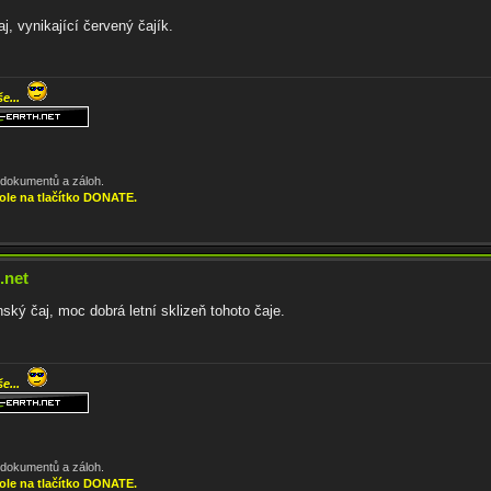
, vynikající červený čajík.
še...
, dokumentů a záloh.
ole na tlačítko DONATE.
.net
ký čaj, moc dobrá letní sklizeň tohoto čaje.
še...
, dokumentů a záloh.
ole na tlačítko DONATE.