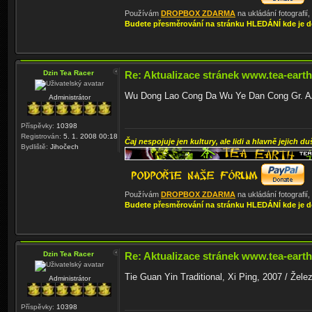
Používám
DROPBOX ZDARMA
na ukládání fotografií
Budete přesměrování na stránku HLEDÁNÍ kde je d
Dzin Tea Racer
Re: Aktualizace stránek www.tea-earth
Wu Dong Lao Cong Da Wu Ye Dan Cong Gr. AAA
Administrátor
Příspěvky:
10398
Registrován:
5. 1. 2008 00:18
Čaj nespojuje jen kultury, ale lidi a hlavně jejich du
Bydliště:
Jihočech
Používám
DROPBOX ZDARMA
na ukládání fotografií
Budete přesměrování na stránku HLEDÁNÍ kde je d
Dzin Tea Racer
Re: Aktualizace stránek www.tea-earth
Tie Guan Yin Traditional, Xi Ping, 2007 / Žel
Administrátor
Příspěvky:
10398