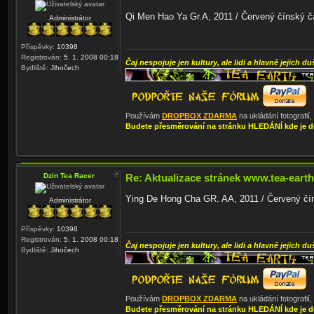
Qi Men Hao Ya Gr.A, 2011 / Červený čínský čaj
Administrátor
Příspěvky:
10398
Registrován:
5. 1. 2008 00:18
Čaj nespojuje jen kultury, ale lidi a hlavně jejich du
Bydliště:
Jihočech
Používám
DROPBOX ZDARMA
na ukládání fotografií
Budete přesměrování na stránku HLEDÁNÍ kde je d
Dzin Tea Racer
Re: Aktualizace stránek www.tea-earth
Ying De Hong Cha GR. AA, 2011 / Červený číns
Administrátor
Příspěvky:
10398
Registrován:
5. 1. 2008 00:18
Čaj nespojuje jen kultury, ale lidi a hlavně jejich du
Bydliště:
Jihočech
Používám
DROPBOX ZDARMA
na ukládání fotografií
Budete přesměrování na stránku HLEDÁNÍ kde je d