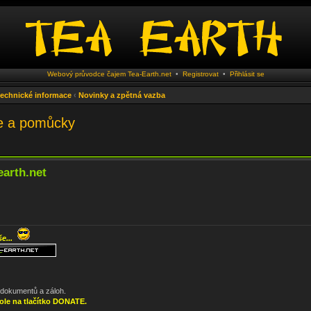
Webový průvodce čajem Tea-Earth.net
•
Registrovat
•
Přihlásit se
 technické informace
‹
Novinky a zpětná vazba
je a pomůcky
earth.net
še...
, dokumentů a záloh.
ole na tlačítko DONATE.