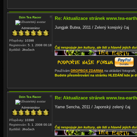
Dzin Tea Racer
Re: Aktualizace stránek www.tea-earth
Jungjak Butea, 2011 / Zelený korejský čaj
Administrátor
Příspěvky:
10398
Registrován:
5. 1. 2008 00:18
Čaj nespojuje jen kultury, ale lidi a hlavně jejich du
Bydliště:
Jihočech
Používám
DROPBOX ZDARMA
na ukládání fotografií
Budete přesměrování na stránku HLEDÁNÍ kde je d
Dzin Tea Racer
Re: Aktualizace stránek www.tea-earth
Yame Sencha, 2011 / Japonský zelený čaj
Administrátor
Příspěvky:
10398
Registrován:
5. 1. 2008 00:18
Čaj nespojuje jen kultury, ale lidi a hlavně jejich du
Bydliště:
Jihočech