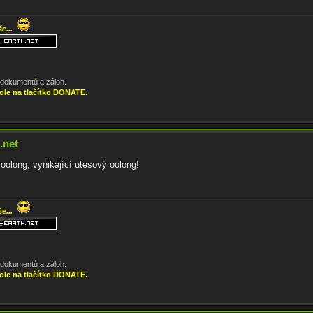
še...
, dokumentů a záloh.
ole na tlačítko DONATE.
.net
olong, vynikající utesový oolong!
še...
, dokumentů a záloh.
ole na tlačítko DONATE.