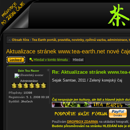
Obsah fóra
‹
Tea Earth portál, pravidla, novinky, zpětná vazba, administrace,
Aktualizace stránek www.tea-earth.net nové ča
Téma
uzamknuto
Dzin Tea Racer
Re: Aktualizace stránek www.tea-
Sejak Samtae, 2011 / Zelený korejský čaj
Administrátor
Příspěvky:
10398
Registrován:
5. 1. 2008 00:18
Čaj nespojuje jen kultury, ale lidi a hlavně jejich du
Bydliště:
Jihočech
Používám
DROPBOX ZDARMA
na ukládání fotografií
Budete přesměrování na stránku HLEDÁNÍ kde je d