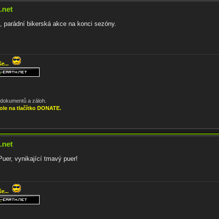
.net
, parádní bikerská akce na konci sezóny.
še...
, dokumentů a záloh.
ole na tlačítko DONATE.
.net
uer, vynikající tmavý puer!
še...