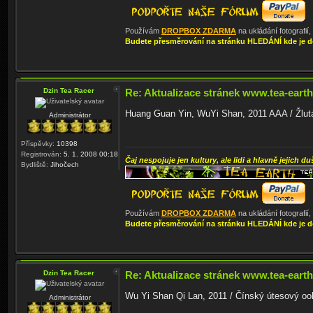
Používám
DROPBOX ZDARMA
na ukládání fotografií
Budete přesměrování na stránku HLEDÁNÍ kde je d
Dzin Tea Racer
Re: Aktualizace stránek www.tea-earth
Huang Guan Yin, WuYi Shan, 2011 AAA / Žlutá 
Administrátor
Příspěvky:
10398
Registrován:
5. 1. 2008 00:18
Čaj nespojuje jen kultury, ale lidi a hlavně jejich du
Bydliště:
Jihočech
Používám
DROPBOX ZDARMA
na ukládání fotografií
Budete přesměrování na stránku HLEDÁNÍ kde je d
Dzin Tea Racer
Re: Aktualizace stránek www.tea-earth
Wu Yi Shan Qi Lan, 2011 / Čínský útesový oolo
Administrátor