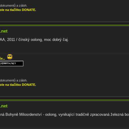
, dokumentů a záloh.
ole na tlačítko DONATE.
.net
, 2011 / čínský oolong, moc dobrý čaj.
še...
, dokumentů a záloh.
ole na tlačítko DONATE.
.net
ezná Bohyně Milosrdenství - oolong, vynikající tradičně zpracovaná železná b