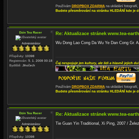
Používám
DROPBOX ZDARMA
na ukládání fotografií
Budete přesměrování na stránku HLEDÁNÍ kde je d
Dzin Tea Racer
Re: Aktualizace stránek www.tea-earth
Wu Dong Lao Cong Da Wu Ye Dan Cong Gr. AAA
Administrátor
Příspěvky:
10398
Registrován:
5. 1. 2008 00:18
Čaj nespojuje jen kultury, ale lidi a hlavně jejich du
Bydliště:
Jihočech
Používám
DROPBOX ZDARMA
na ukládání fotografií
Budete přesměrování na stránku HLEDÁNÍ kde je d
Dzin Tea Racer
Re: Aktualizace stránek www.tea-earth
Tie Guan Yin Traditional, Xi Ping, 2007 / Žel
Administrátor
Příspěvky:
10398