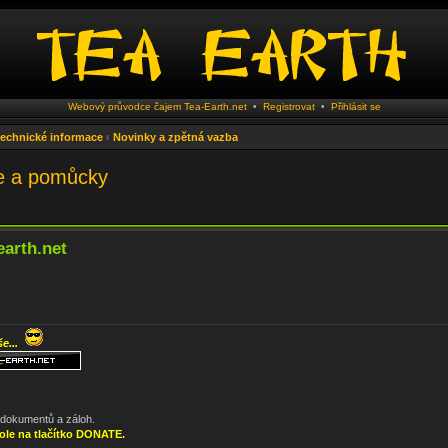
Webový průvodce čajem Tea-Earth.net
•
Registrovat
•
Přihlásit se
 technické informace
‹
Novinky a zpětná vazba
je a pomůcky
earth.net
še...
, dokumentů a záloh.
ole na tlačítko DONATE.