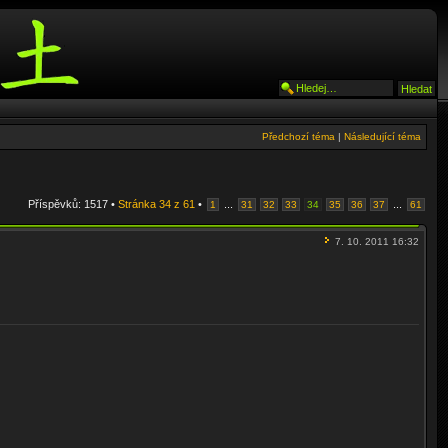
Předchozí téma
|
Následující téma
Příspěvků: 1517 •
Stránka
34
z
61
•
...
...
1
31
32
33
34
35
36
37
61
7. 10. 2011 16:32