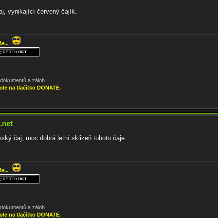
, vynikající červený čajík.
še...
, dokumentů a záloh.
ole na tlačítko DONATE.
.net
ký čaj, moc dobrá letní sklizeň tohoto čaje.
še...
, dokumentů a záloh.
ole na tlačítko DONATE.