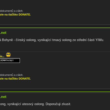
, dokumentů a záloh.
ole na tlačítko DONATE.
.net
Bohyně - čínský oolong, vynikající tmavý oolong ze střední části YiWu.
še...
, dokumentů a záloh.
ole na tlačítko DONATE.
.net
ng, vynikající utesový oolong. Doporučuji zkusit.