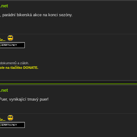
.net
, parádní bikerská akce na konci sezóny.
še...
, dokumentů a záloh.
ole na tlačítko DONATE.
.net
uer, vynikající tmavý puer!
še...