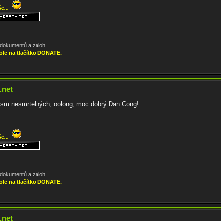
še...
, dokumentů a záloh.
ole na tlačítko DONATE.
.net
Osm nesmrtelných, oolong, moc dobrý Dan Cong!
še...
, dokumentů a záloh.
ole na tlačítko DONATE.
.net