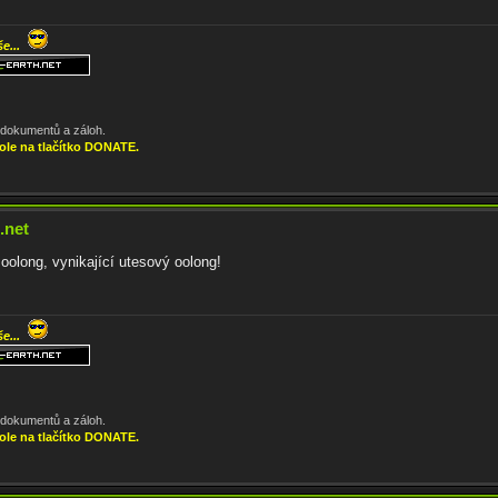
še...
, dokumentů a záloh.
ole na tlačítko DONATE.
.net
olong, vynikající utesový oolong!
še...
, dokumentů a záloh.
ole na tlačítko DONATE.