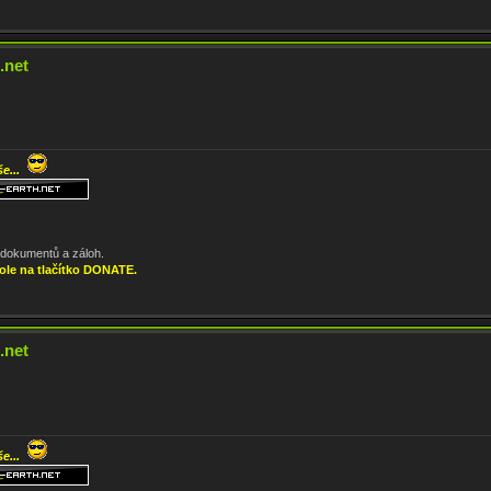
.net
še...
, dokumentů a záloh.
ole na tlačítko DONATE.
.net
še...