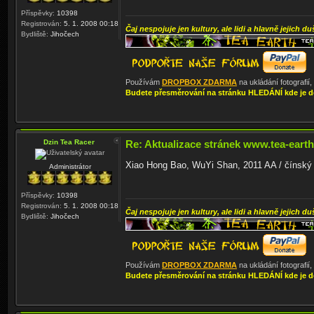
Příspěvky:
10398
Registrován:
5. 1. 2008 00:18
Čaj nespojuje jen kultury, ale lidi a hlavně jejich du
Bydliště:
Jihočech
Používám
DROPBOX ZDARMA
na ukládání fotografií
Budete přesměrování na stránku HLEDÁNÍ kde je d
Dzin Tea Racer
Re: Aktualizace stránek www.tea-earth
Xiao Hong Bao, WuYi Shan, 2011 AA / čínský o
Administrátor
Příspěvky:
10398
Registrován:
5. 1. 2008 00:18
Čaj nespojuje jen kultury, ale lidi a hlavně jejich du
Bydliště:
Jihočech
Používám
DROPBOX ZDARMA
na ukládání fotografií
Budete přesměrování na stránku HLEDÁNÍ kde je d