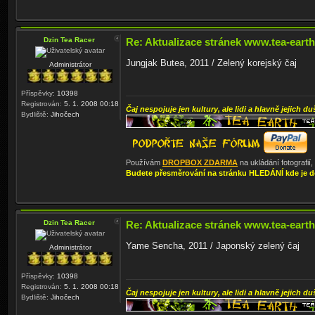
Dzin Tea Racer
Re: Aktualizace stránek www.tea-earth
Jungjak Butea, 2011 / Zelený korejský čaj
Administrátor
Příspěvky:
10398
Registrován:
5. 1. 2008 00:18
Čaj nespojuje jen kultury, ale lidi a hlavně jejich du
Bydliště:
Jihočech
Používám
DROPBOX ZDARMA
na ukládání fotografií
Budete přesměrování na stránku HLEDÁNÍ kde je d
Dzin Tea Racer
Re: Aktualizace stránek www.tea-earth
Yame Sencha, 2011 / Japonský zelený čaj
Administrátor
Příspěvky:
10398
Registrován:
5. 1. 2008 00:18
Čaj nespojuje jen kultury, ale lidi a hlavně jejich du
Bydliště:
Jihočech