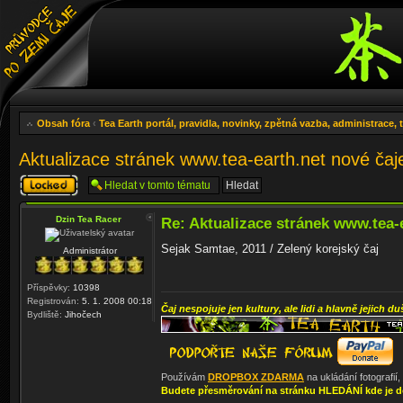
Obsah fóra
‹
Tea Earth portál, pravidla, novinky, zpětná vazba, administrace,
Aktualizace stránek www.tea-earth.net nové ča
Téma
uzamknuto
Dzin Tea Racer
Re: Aktualizace stránek www.tea-
Sejak Samtae, 2011 / Zelený korejský čaj
Administrátor
Příspěvky:
10398
Registrován:
5. 1. 2008 00:18
Čaj nespojuje jen kultury, ale lidi a hlavně jejich du
Bydliště:
Jihočech
Používám
DROPBOX ZDARMA
na ukládání fotografií
Budete přesměrování na stránku HLEDÁNÍ kde je d