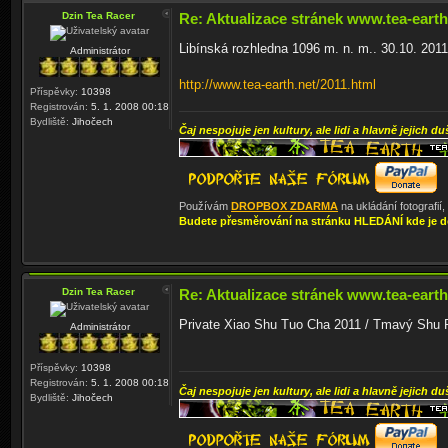
Dzin Tea Racer
Re: Aktualizace stránek www.tea-earth
Libínská rozhledna 1096 m. n. m.. 30.10. 2011
Administrátor
http://www.tea-earth.net/2011.html
Příspěvky:
10398
Registrován:
5. 1. 2008 00:18
Bydliště:
Jihočech
Čaj nespojuje jen kultury, ale lidi a hlavně jejich du
Používám
DROPBOX ZDARMA
na ukládání fotografií
Budete přesměrování na stránku HLEDÁNÍ kde je d
Dzin Tea Racer
Re: Aktualizace stránek www.tea-earth
Private Xiao Shu Tuo Cha 2011 / Tmavý Shu P
Administrátor
Příspěvky:
10398
Registrován:
5. 1. 2008 00:18
Čaj nespojuje jen kultury, ale lidi a hlavně jejich du
Bydliště:
Jihočech