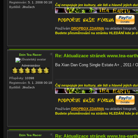
Registrován:
5. 1. 2008 00:18
Čaj nespojuje jen kultury, ale lidi a hlavně jejich du
Bydliště:
Jihočech
Používám
DROPBOX ZDARMA
na ukládání fotografií
Budete přesměrování na stránku HLEDÁNÍ kde je d
Dzin Tea Racer
Re: Aktualizace stránek www.tea-earth
Ba Xian Dan Cong Single Estate A+ , 2011 / 
Administrátor
Příspěvky:
10398
Registrován:
5. 1. 2008 00:18
Čaj nespojuje jen kultury, ale lidi a hlavně jejich du
Bydliště:
Jihočech
Používám
DROPBOX ZDARMA
na ukládání fotografií
Budete přesměrování na stránku HLEDÁNÍ kde je d
Dzin Tea Racer
Re: Aktualizace stránek www.tea-earth