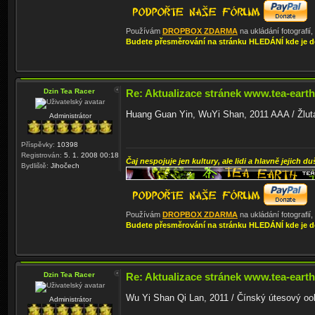
Používám
DROPBOX ZDARMA
na ukládání fotografií
Budete přesměrování na stránku HLEDÁNÍ kde je d
Dzin Tea Racer
Re: Aktualizace stránek www.tea-earth
Huang Guan Yin, WuYi Shan, 2011 AAA / Žlutá 
Administrátor
Příspěvky:
10398
Registrován:
5. 1. 2008 00:18
Čaj nespojuje jen kultury, ale lidi a hlavně jejich du
Bydliště:
Jihočech
Používám
DROPBOX ZDARMA
na ukládání fotografií
Budete přesměrování na stránku HLEDÁNÍ kde je d
Dzin Tea Racer
Re: Aktualizace stránek www.tea-earth
Wu Yi Shan Qi Lan, 2011 / Čínský útesový oolo
Administrátor