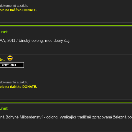
, dokumentů a záloh.
ole na tlačítko DONATE.
.net
, 2011 / čínský oolong, moc dobrý čaj.
še...
, dokumentů a záloh.
ole na tlačítko DONATE.
.net
ezná Bohyně Milosrdenství - oolong, vynikající tradičně zpracovaná železná b