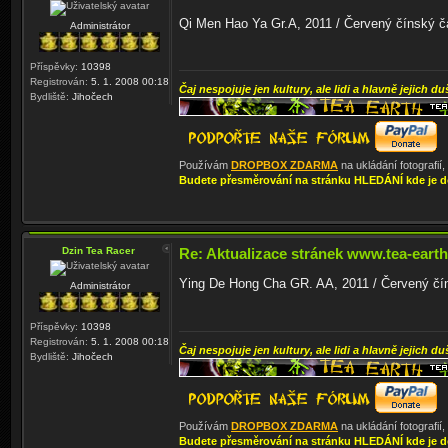
Qi Men Hao Ya Gr.A, 2011 / Červený čínský čaj
Administrátor
Příspěvky:
10398
Registrován:
5. 1. 2008 00:18
Čaj nespojuje jen kultury, ale lidi a hlavně jejich du
Bydliště:
Jihočech
Používám
DROPBOX ZDARMA
na ukládání fotografií
Budete přesměrování na stránku HLEDÁNÍ kde je d
Dzin Tea Racer
Re: Aktualizace stránek www.tea-earth
Ying De Hong Cha GR. AA, 2011 / Červený číns
Administrátor
Příspěvky:
10398
Registrován:
5. 1. 2008 00:18
Čaj nespojuje jen kultury, ale lidi a hlavně jejich du
Bydliště:
Jihočech
Používám
DROPBOX ZDARMA
na ukládání fotografií
Budete přesměrování na stránku HLEDÁNÍ kde je d