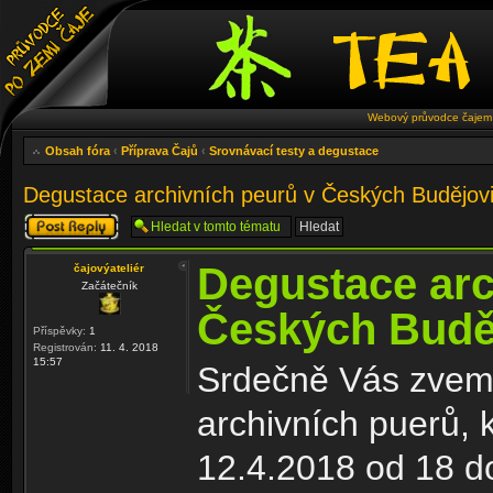
Webový průvodce čajem 
Obsah fóra
‹
Příprava Čajů
‹
Srovnávací testy a degustace
Degustace archivních peurů v Českých Budějov
Odeslat odpověď
Degustace arc
čajovýateliér
Začátečník
Českých Budě
Příspěvky:
1
Registrován:
11. 4. 2018
15:57
Srdečně Vás zvem
archivních puerů, 
12.4.2018 od 18 d