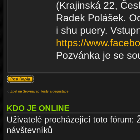
(Krajinská 22, Če
Radek Polášek. Oc
i shu puery. Vstup
https://www.face
Pozvánka je se s
Odeslat odpověď
Zpět na Srovnávací testy a degustace
KDO JE ONLINE
Uživatelé procházející toto fórum: 
návštevníků