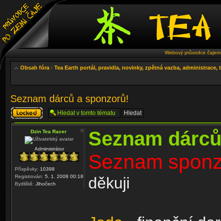
Webový průvodce čajem 
Obsah fóra
‹
Tea Earth portál, pravidla, novinky, zpětná vazba, administrace,
Seznam dárců a sponzorů!
Téma
uzamknuto
Seznam dárců
Dzin Tea Racer
Administrátor
Seznam sponzo
Příspěvky:
10398
Registrován:
5. 1. 2008 00:18
děkuji
Bydliště:
Jihočech