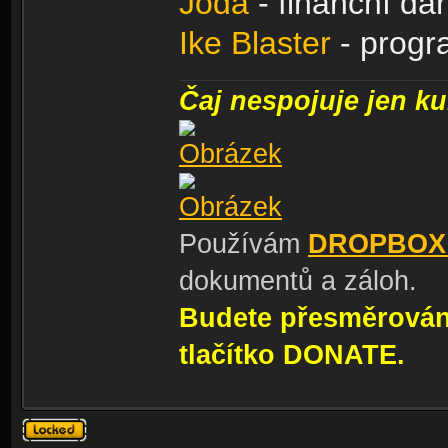
Joda
- finanční dar
Ike Blaster
- prog
Čaj nespojuje jen kul
Používám
DROPBOX
dokumentů a záloh.
Budete přesměrování
tlačítko DONATE.
Téma
uzamknuto