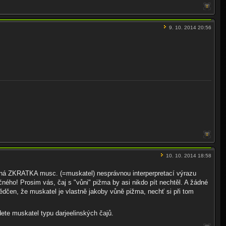
9. 10. 2014 20:56
10. 10. 2014 18:58
váná ZKRATKA musc. (=muskatel) nesprávnou interperpretací výrazu
ého! Prosim vás, čaj s "vůni" pižma by asi nikdo pít nechtěl. A žádné
ědčen, že muskatel je vlastně jakoby vůně pižma, nechť si při tom
ete muskatel typu darjeelinských čajů.