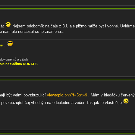
kát
Nejsem odoborník na čaje z DJ, ale pižmo může byt i vonné. Uvidíme,
i nám ale nenapsal co to znamená...
še...
, dokumentů a záloh.
ole na tlačítko DONATE.
ají být velmi povzbuzující
viewtopic.php?f=5&t=9
. Mám v hledáčku červený
 povzbuzující čaj vhodný i na odpoledne a večer. Tak jak to vlastně je