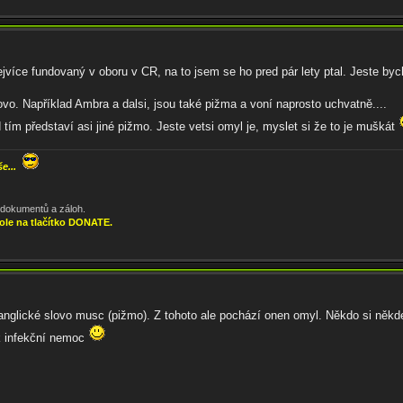
jvíce fundovaný v oboru v CR, na to jsem se ho pred pár lety ptal. Jeste byc
vo. Například Ambra a dalsi, jsou také pižma a voní naprosto uchvatně....
tím představí asi jiné pižmo. Jeste vetsi omyl je, myslet si že to je muškát
še...
, dokumentů a záloh.
ole na tlačítko DONATE.
anglické slovo musc (pižmo). Z tohoto ale pochází onen omyl. Někdo si někde
ak infekční nemoc