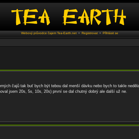
Webový průvodce čajem Tea-Earth.net
•
Registrovat
•
Přihlásit se
černých čajů tak buť bych být tebou dal menší dávku nebo bych to takle neděla
hoval jsem 20s, 5s, 10s, 20s) první se dal chutný dobrý ale další už ne.