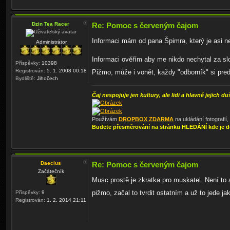
Dzin Tea Racer
Re: Pomoc s červeným čajom
Informaci mám od pana Špimra, který je asi ne
Administrátor
Informaci ověřím aby me nikdo nechytal za slo
Příspěvky:
10398
Registrován:
5. 1. 2008 00:18
Pižmo, může i vonět, každy "odborník" si pred 
Bydliště:
Jihočech
Čaj nespojuje jen kultury, ale lidi a hlavně jejich du
Používám
DROPBOX ZDARMA
na ukládání fotografií
Budete přesměrování na stránku HLEDÁNÍ kde je d
Daecius
Re: Pomoc s červeným čajom
Začátečník
Musc prostě je zkratka pro muskatel. Není to 
pižmo, začal to tvrdit ostatním a už to jede j
Příspěvky:
9
Registrován:
1. 2. 2014 21:11