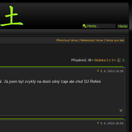
Předchozí téma
|
Následující téma
|
Verze pro tisk
Příspěvků: 38 •
Stránka
2
z
2
•
1
2
5. 6. 2013 16:26
l. Já jsem byl zvyklý na dosti silný čaje ale chuť DJ Rohini
5. 6. 2013 16:58