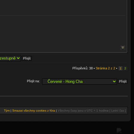
Příspěvků: 38 •
Stránka
2
z
2
•
1
2
Přejít na:
Tým
|
Smazat všechny cookies z fóra
|
Všechny časy jsou v UTC + 1 hodina [ Letní čas ]