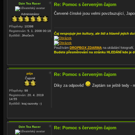
Dzin Tea Racer
Re: Pomoc s červeným čajom
Červené čínské jsou velmi povzbuzující, Japonk
Administrátor
Příspěvky:
10398
Registrován:
5. 1. 2008 00:18
Čaj nespojuje jen kultury, ale lidi a hlavně jejich du
Bydliště:
Jihočech
Používám
DROPBOX ZDARMA
na ukládání fotografií
Budete přesměrování na stránku HLEDÁNÍ kde je d
pája
Re: Pomoc s červeným čajom
Čajomil
Díky za odpověď
Zeptám se ještě tedy - m
Příspěvky:
98
Registrován:
20. 4. 2019
14:55
Bydliště:
kraj razovity :-)
Dzin Tea Racer
Re: Pomoc s červeným čajom