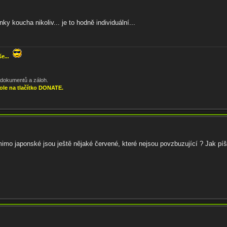
y koucha nikoliv... je to hodně individuální...
še...
, dokumentů a záloh.
ole na tlačítko DONATE.
imo japonské jsou ještě nějaké červené, které nejsou povzbuzující ? Jak píšeš