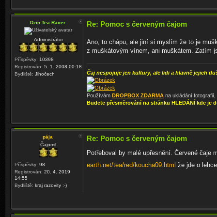
Dzin Tea Racer
Re: Pomoc s červeným čajom
Administrátor
Ano, to chápu, ale jiní si myslím že to je muš
z muškátovým vínem, ani muškátem. Zatím js
Příspěvky:
10398
Registrován:
5. 1. 2008 00:18
Čaj nespojuje jen kultury, ale lidi a hlavně jejich du
Bydliště:
Jihočech
Používám
DROPBOX ZDARMA
na ukládání fotografií
Budete přesměrování na stránku HLEDÁNÍ kde je d
pája
Re: Pomoc s červeným čajom
Čajomil
Potřeboval by malé upřesnění. Červené čaje m
earth.net/tea/red/koucha09.html
že jde o lehce
Příspěvky:
98
Registrován:
20. 4. 2019
14:55
Bydliště:
kraj razovity :-)