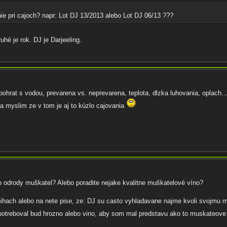
e pri cajoch? napr: Lot DJ 13/2013 alebo Lot DJ 06/13 ???
ruhé je rok. DJ je Darjeeling.
hrat s vodou, prevarena vs. neprevarena, teplota, dlzka luhovania, oplach...
j a myslim ze v tom je aj to kúzlo cajovania
 odrody muškatel? Alebo poradite nejake kvalitne muškatelové víno?
knihach alebo na nete pise, ze: DJ su casto vyhladavane najme kvoli svojmu 
 potreboval bud hrozno alebo vino, aby som mal predstavu ako to muskateove