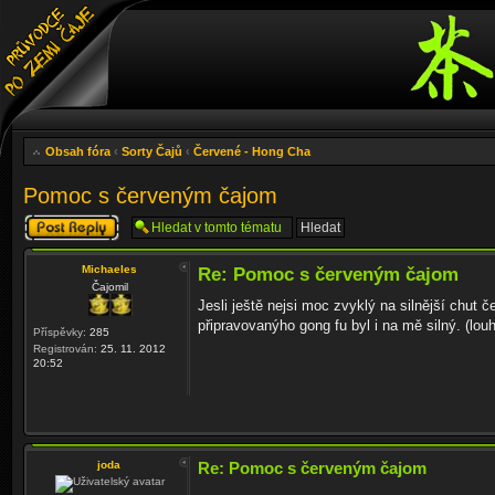
Obsah fóra
‹
Sorty Čajů
‹
Červené - Hong Cha
Pomoc s červeným čajom
Odeslat odpověď
Michaeles
Re: Pomoc s červeným čajom
Čajomil
Jesli ještě nejsi moc zvyklý na silnější chut 
připravovanýho gong fu byl i na mě silný. (lou
Příspěvky:
285
Registrován:
25. 11. 2012
20:52
joda
Re: Pomoc s červeným čajom