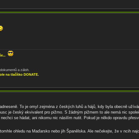
še...
, dokumentů a záloh.
ole na tlačítko DONATE.
 nadneseně. To je omyl zejména z českých luhů a hájů, kdy byla obecně uží
musc je český ekvivalent pro pižmo. S žádným pižmem to ale nemá nic společn
 nechci se hádat, ani nikomu nic násilím nutit. Pokud je někdo opravdu přesv
 tomhle ohledu na Maďarsko nebo jih Španělska. Ale nečekejte, že v ncih najd