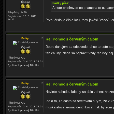
Čajomil
FarKy píše:
A este prosimvas co znamena to oznaceni
Příspěvky:
1480
Registrován:
13. 8. 2011
14:27
První číslo je číslo lotu, tedy jakési "várky", d
FarKy
Re: Pomoc s červeným čajom
Dobre dakujem za odpovede, chce to este sa po
Čajomil
ten caj iny. Neda sa pripravit vzdy ten isty ca
Příspěvky:
730
Registrován:
3. 4. 2013 22:01
Bydliště:
Liptovský Mikuláš
FarKy
Re: Pomoc s červeným čajom
Neviete nahodou kde by sa dalo zohnat hrozno
Čajomil
Ide o to, ze casto sa stretavam s tym, ze v 
Příspěvky:
730
Registrován:
3. 4. 2013 22:01
muškatelove aroma identifikovat, tak by som
Bydliště:
Liptovský Mikuláš