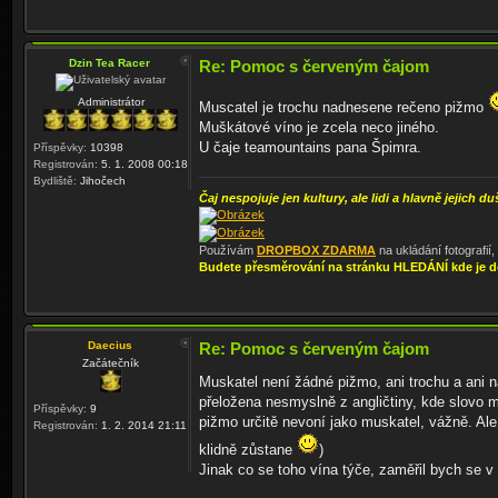
Dzin Tea Racer
Re: Pomoc s červeným čajom
Administrátor
Muscatel je trochu nadnesene rečeno pižmo
Muškátové víno je zcela neco jiného.
U čaje teamountains pana Špimra.
Příspěvky:
10398
Registrován:
5. 1. 2008 00:18
Bydliště:
Jihočech
Čaj nespojuje jen kultury, ale lidi a hlavně jejich du
Používám
DROPBOX ZDARMA
na ukládání fotografií
Budete přesměrování na stránku HLEDÁNÍ kde je d
Daecius
Re: Pomoc s červeným čajom
Začátečník
Muskatel není žádné pižmo, ani trochu a ani
přeložena nesmyslně z angličtiny, kde slovo 
Příspěvky:
9
pižmo určitě nevoní jako muskatel, vážně. Ale
Registrován:
1. 2. 2014 21:11
klidně zůstane
)
Jinak co se toho vína týče, zaměřil bych se v