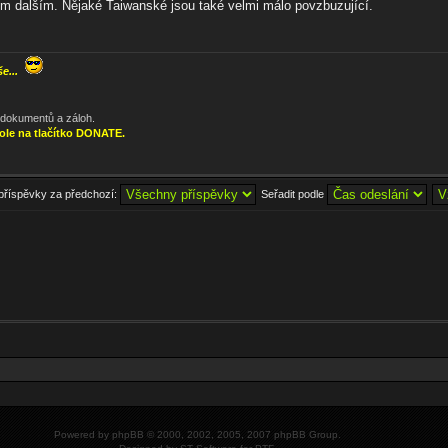
ém dalším. Nějaké Taiwanské jsou také velmi málo povzbuzující.
še...
, dokumentů a záloh.
ole na tlačítko DONATE.
 příspěvky za předchozí:
Seřadit podle
Powered by
phpBB
© 2000, 2002, 2005, 2007 phpBB Group.