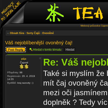
Webový průvodce čajem 
Obsah fóra
‹
Sorty Čajů
‹
Ovoněné
Váš nejoblíbenější ovoněný čaj!
Odeslat odpověď
Re: Váš nejobl
pája
Čajomil
Také si myslím že 
Příspěvky:
98
Registrován:
20. 4. 2019
14:55
mít čaj ovoněný č
Bydliště:
kraj razovity :-)
mezi oči jasmínem
doplněk ? Tedy víc