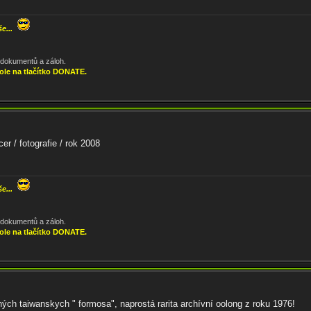
še...
, dokumentů a záloh.
ole na tlačítko DONATE.
er / fotografie / rok 2008
še...
, dokumentů a záloh.
ole na tlačítko DONATE.
ch taiwanskych " formosa", naprostá rarita archívní oolong z roku 1976!