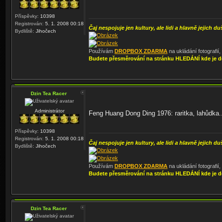
Příspěvky:
10398
Registrován:
5. 1. 2008 00:18
Čaj nespojuje jen kultury, ale lidi a hlavně jejich du
Bydliště:
Jihočech
Používám
DROPBOX ZDARMA
na ukládání fotografií
Budete přesměrování na stránku HLEDÁNÍ kde je d
Dzin Tea Racer
Administrátor
Feng Huang Dong Ding 1976: raritka, lahůdka.
Příspěvky:
10398
Registrován:
5. 1. 2008 00:18
Čaj nespojuje jen kultury, ale lidi a hlavně jejich du
Bydliště:
Jihočech
Používám
DROPBOX ZDARMA
na ukládání fotografií
Budete přesměrování na stránku HLEDÁNÍ kde je d
Dzin Tea Racer