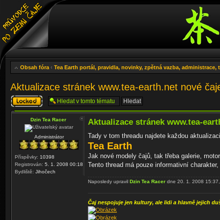
Obsah fóra
‹
Tea Earth portál, pravidla, novinky, zpětná vazba, administrace,
Aktualizace stránek www.tea-earth.net nové ča
Téma
uzamknuto
Dzin Tea Racer
Aktualizace stránek www.tea-eart
Tady v tom threadu najdete každou aktualizaci
Administrátor
Tea Earth
Jak nové modely čajů, tak třeba galerie, moto
Příspěvky:
10398
Tento thread má pouze informativní charakter
Registrován:
5. 1. 2008 00:18
Bydliště:
Jihočech
Naposledy upravil
Dzin Tea Racer
dne 20. 1. 2008 15:37,
Čaj nespojuje jen kultury, ale lidi a hlavně jejich du