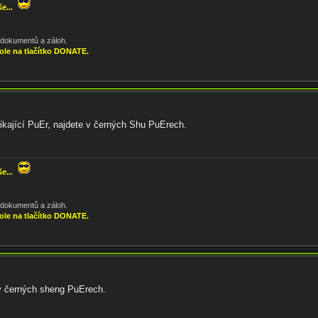
še...
, dokumentů a záloh.
ole na tlačítko DONATE.
kající PuEr, najdete v černých Shu PuErech.
še...
, dokumentů a záloh.
ole na tlačítko DONATE.
 v černých sheng PuErech.