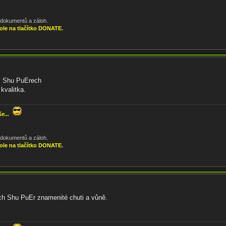
, dokumentů a záloh.
ole na tlačítko DONATE.
, Shu PuErech
kvalitka.
še...
, dokumentů a záloh.
ole na tlačítko DONATE.
ch Shu PuEr znamenité chuti a vůně.