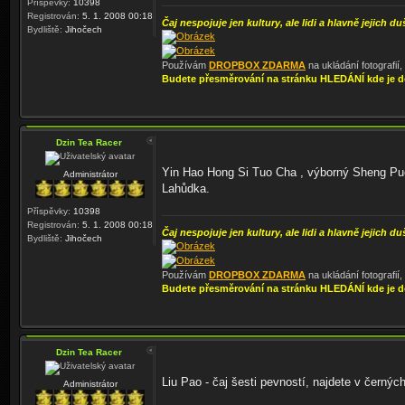
Příspěvky:
10398
Registrován:
5. 1. 2008 00:18
Čaj nespojuje jen kultury, ale lidi a hlavně jejich du
Bydliště:
Jihočech
Používám
DROPBOX ZDARMA
na ukládání fotografií
Budete přesměrování na stránku HLEDÁNÍ kde je d
Dzin Tea Racer
Yin Hao Hong Si Tuo Cha , výborný Sheng Puer
Administrátor
Lahůdka.
Příspěvky:
10398
Registrován:
5. 1. 2008 00:18
Čaj nespojuje jen kultury, ale lidi a hlavně jejich du
Bydliště:
Jihočech
Používám
DROPBOX ZDARMA
na ukládání fotografií
Budete přesměrování na stránku HLEDÁNÍ kde je d
Dzin Tea Racer
Liu Pao - čaj šesti pevností, najdete v černýc
Administrátor