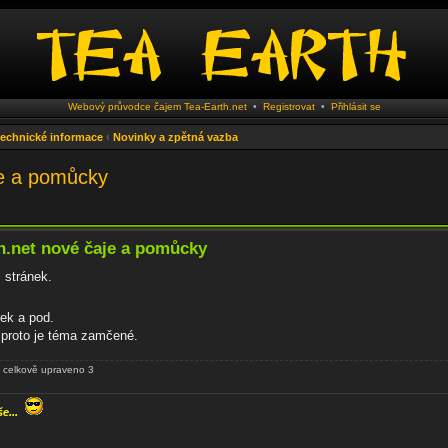
Webový průvodce čajem Tea-Earth.net
•
Registrovat
•
Přihlásit se
 technické informace
‹
Novinky a zpětná vazba
je a pomůcky
h.net nové čaje a pomůcky
 stránek.
rek a pod.
, proto je téma zamčené.
 celkově upraveno 3
še...