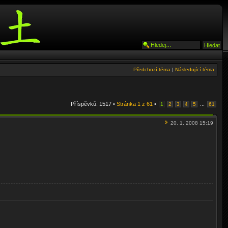
Předchozí téma
|
Následující téma
Příspěvků: 1517 •
Stránka
1
z
61
•
...
1
2
3
4
5
61
20. 1. 2008 15:19