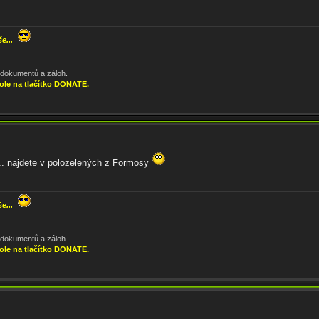
še...
, dokumentů a záloh.
ole na tlačítko DONATE.
.. najdete v polozelených z Formosy
še...
, dokumentů a záloh.
ole na tlačítko DONATE.