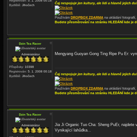
Registrován:
5. 1. 2008 00:18
Čaj nespojuje jen kultury, ale lidi a hlavně jejich du
Bydliště:
Jihočech
Používám
DROPBOX ZDARMA
na ukládání fotografií
Budete přesměrování na stránku HLEDÁNÍ kde je d
Dzin Tea Racer
Mengyang Guoyan Gong Ting Ripe Pu Er: vyni
Administrátor
Příspěvky:
10398
Registrován:
5. 1. 2008 00:18
Čaj nespojuje jen kultury, ale lidi a hlavně jejich du
Bydliště:
Jihočech
Používám
DROPBOX ZDARMA
na ukládání fotografií
Budete přesměrování na stránku HLEDÁNÍ kde je d
Dzin Tea Racer
Jia Ji Organic Tuo Cha: Sheng PuEr, najdete
Administrátor
Vynikající lahůdka...