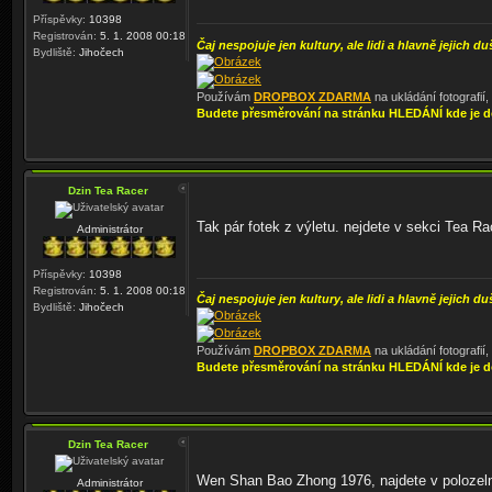
Příspěvky:
10398
Registrován:
5. 1. 2008 00:18
Čaj nespojuje jen kultury, ale lidi a hlavně jejich du
Bydliště:
Jihočech
Používám
DROPBOX ZDARMA
na ukládání fotografií
Budete přesměrování na stránku HLEDÁNÍ kde je d
Dzin Tea Racer
Tak pár fotek z výletu. nejdete v sekci Tea Rac
Administrátor
Příspěvky:
10398
Registrován:
5. 1. 2008 00:18
Čaj nespojuje jen kultury, ale lidi a hlavně jejich du
Bydliště:
Jihočech
Používám
DROPBOX ZDARMA
na ukládání fotografií
Budete přesměrování na stránku HLEDÁNÍ kde je d
Dzin Tea Racer
Wen Shan Bao Zhong 1976, najdete v polozelný
Administrátor