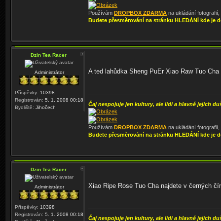
Používám
DROPBOX ZDARMA
na ukládání fotografií
Budete přesměrování na stránku HLEDÁNÍ kde je d
Dzin Tea Racer
A ted lahůdka Sheng PuEr Xiao Raw Tuo Cha n
Administrátor
Příspěvky:
10398
Registrován:
5. 1. 2008 00:18
Čaj nespojuje jen kultury, ale lidi a hlavně jejich du
Bydliště:
Jihočech
Používám
DROPBOX ZDARMA
na ukládání fotografií
Budete přesměrování na stránku HLEDÁNÍ kde je d
Dzin Tea Racer
Xiao Ripe Rose Tuo Cha najdete v černých čín
Administrátor
Příspěvky:
10398
Registrován:
5. 1. 2008 00:18
Čaj nespojuje jen kultury, ale lidi a hlavně jejich du