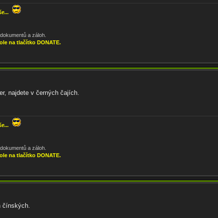
še...
, dokumentů a záloh.
ole na tlačítko DONATE.
, najdete v černých čajích.
še...
, dokumentů a záloh.
ole na tlačítko DONATE.
h čínských.