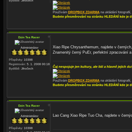
Bydliště:
Jihočech
Používám
DROPBOX ZDARMA
na ukládání fotografií
Budete přesměrování na stránku HLEDÁNÍ kde je d
Dzin Tea Racer
Xiao Ripe Chrysanthemum, najdete v černých
Administrátor
Znamenitý černý PuEr, perfektní zpracování a 
Příspěvky:
10398
Registrován:
5. 1. 2008 00:18
Čaj nespojuje jen kultury, ale lidi a hlavně jejich du
Bydliště:
Jihočech
Používám
DROPBOX ZDARMA
na ukládání fotografií
Budete přesměrování na stránku HLEDÁNÍ kde je d
Dzin Tea Racer
Lao Cang Xiao Ripe Tuo Cha, najdete v černý
Administrátor
Příspěvky:
10398