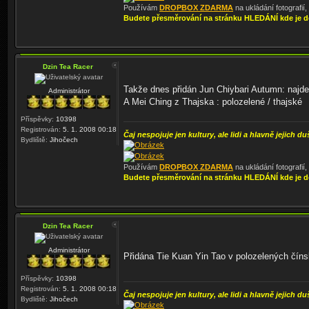
Používám
DROPBOX ZDARMA
na ukládání fotografií
Budete přesměrování na stránku HLEDÁNÍ kde je d
Dzin Tea Racer
Takže dnes přidán Jun Chiybari Autumn: najdet
Administrátor
A Mei Ching z Thajska : polozelené / thajské
Příspěvky:
10398
Registrován:
5. 1. 2008 00:18
Čaj nespojuje jen kultury, ale lidi a hlavně jejich du
Bydliště:
Jihočech
Používám
DROPBOX ZDARMA
na ukládání fotografií
Budete přesměrování na stránku HLEDÁNÍ kde je d
Dzin Tea Racer
Administrátor
Přidána Tie Kuan Yin Tao v polozelených čín
Příspěvky:
10398
Registrován:
5. 1. 2008 00:18
Čaj nespojuje jen kultury, ale lidi a hlavně jejich du
Bydliště:
Jihočech