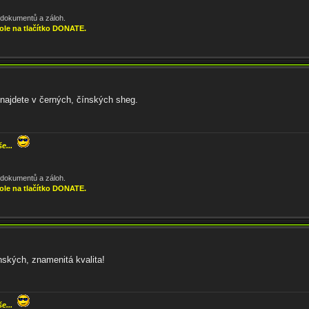
, dokumentů a záloh.
ole na tlačítko DONATE.
ajdete v černých, čínských sheg.
še...
, dokumentů a záloh.
ole na tlačítko DONATE.
ských, znamenitá kvalita!
še...