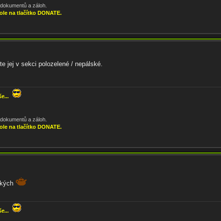
, dokumentů a záloh.
ole na tlačítko DONATE.
e jej v sekci polozelené / nepálské.
še...
, dokumentů a záloh.
ole na tlačítko DONATE.
ských
še...