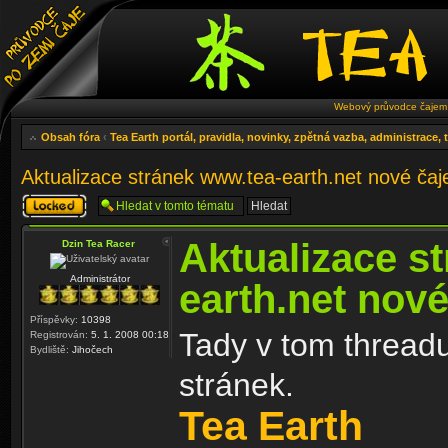
Webový průvodce čajem 
Obsah fóra
‹
Tea Earth portál, pravidla, novinky, zpětná vazba, administrace,
Aktualizace stránek www.tea-earth.net nové ča
Téma
uzamknuto
Aktualizace s
Dzin Tea Racer
Administrátor
earth.net nov
Příspěvky:
10398
Tady v tom threadu
Registrován:
5. 1. 2008 00:18
Bydliště:
Jihočech
stránek.
Tea Earth