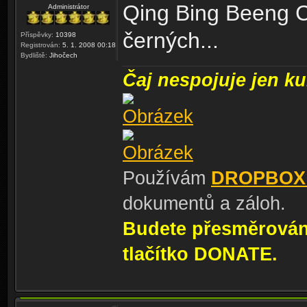
Qing Bing Beeng C
Administrátor
černých...
Příspěvky:
10398
Registrován:
5. 1. 2008 00:18
Bydliště:
Jihočech
Čaj nespojuje jen kul
Používám
DROPBOX
dokumentů a záloh.
Budete přesměrování
tlačítko DONATE.