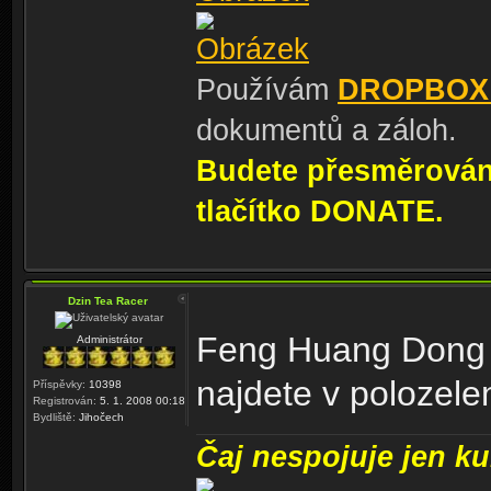
Používám
DROPBOX
dokumentů a záloh.
Budete přesměrování
tlačítko DONATE.
Dzin Tea Racer
Feng Huang Dong Di
Administrátor
najdete v polozel
Příspěvky:
10398
Registrován:
5. 1. 2008 00:18
Bydliště:
Jihočech
Čaj nespojuje jen kul