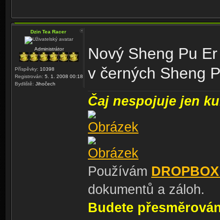
Dzin Tea Racer
Nový Sheng Pu Er
Administrátor
v černých Sheng 
Příspěvky:
10398
Registrován:
5. 1. 2008 00:18
Bydliště:
Jihočech
Čaj nespojuje jen kul
Používám
DROPBOX
dokumentů a záloh.
Budete přesměrování