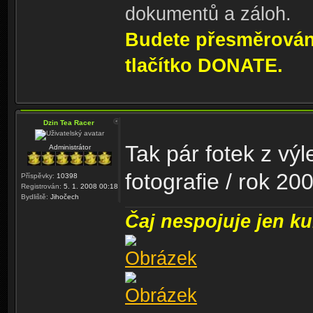
dokumentů a záloh.
Budete přesměrování
tlačítko DONATE.
Dzin Tea Racer
Tak pár fotek z výl
Administrátor
fotografie / rok 20
Příspěvky:
10398
Registrován:
5. 1. 2008 00:18
Bydliště:
Jihočech
Čaj nespojuje jen kul