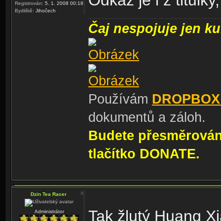
Odkaz je i z titulky
Registrován:
5. 1. 2008 00:18
Bydliště:
Jihočech
Čaj nespojuje jen kul
Používám
DROPBOX
dokumentů a záloh.
Budete přesměrování
tlačítko DONATE.
Dzin Tea Racer
Tak žlutý Huang Xi
Administrátor