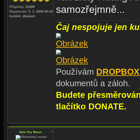
samozřejmně...
Příspěvky:
10398
Registrován:
5. 1. 2008 00:18
Bydliště:
Jihočech
Čaj nespojuje jen kul
Používám
DROPBOX
dokumentů a záloh.
Budete přesměrování
tlačítko DONATE.
Dzin Tea Racer