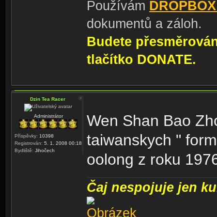
Používám
DROPBOX
dokumentů a záloh.
Budete přesměrování
tlačítko DONATE.
Dzin Tea Racer
Wen Shan Bao Zhon
Administrátor
taiwanskych " form
Příspěvky:
10398
Registrován:
5. 1. 2008 00:18
Bydliště:
Jihočech
oolong z roku 197
Čaj nespojuje jen kul