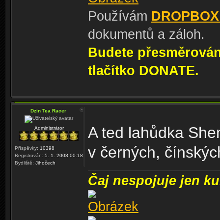
Používám
DROPBOX
dokumentů a záloh.
Budete přesměrování
tlačítko DONATE.
Dzin Tea Racer
A ted lahůdka She
Administrátor
v černých, čínskýc
Příspěvky:
10398
Registrován:
5. 1. 2008 00:18
Bydliště:
Jihočech
Čaj nespojuje jen kul