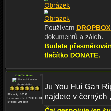
Používám
DROPBOX
dokumentů a záloh.
Budete přesměrování
tlačítko DONATE.
Dzin Tea Racer
Ju You Hui Gan Ri
Administrátor
najdete v černých 
Příspěvky:
10398
Registrován:
5. 1. 2008 00:18
Bydliště:
Jihočech
Čaj nespojuje jen kul