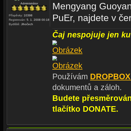
Mengyang Guoyan G
Administrátor
PuEr, najdete v č
Příspěvky:
10398
Registrován:
5. 1. 2008 00:18
Bydliště:
Jihočech
Čaj nespojuje jen kul
Používám
DROPBOX
dokumentů a záloh.
Budete přesměrování
tlačítko DONATE.