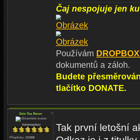
Čaj nespojuje jen kul
Používám
DROPBOX
dokumentů a záloh.
Budete přesměrování
tlačítko DONATE.
Dzin Tea Racer
Tak první letošní 
Administrátor
Příspěvky:
10398