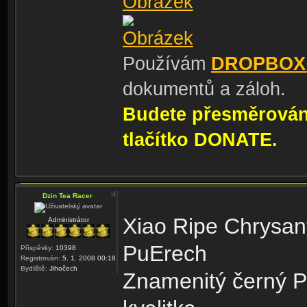
Používám
DROPBOX
dokumentů a záloh.
Budete přesměrování
tlačítko DONATE.
Dzin Tea Racer
Xiao Ripe Chrysan
Administrátor
PuErech
Příspěvky:
10398
Registrován:
5. 1. 2008 00:18
Bydliště:
Jihočech
Znamenitý černý Pu