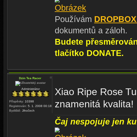
Používám
DROPBOX
dokumentů a záloh.
Budete přesměrování
tlačítko DONATE.
Dzin Tea Racer
Xiao Ripe Rose Tu
Administrátor
znamenitá kvalita!
Příspěvky:
10398
Registrován:
5. 1. 2008 00:18
Bydliště:
Jihočech
Čaj nespojuje jen kul