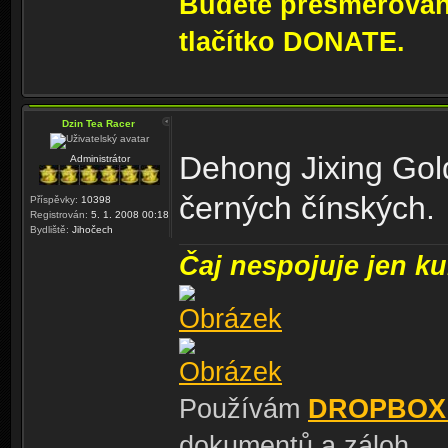
Budete přesměrování
tlačítko DONATE.
Dzin Tea Racer
Dehong Jixing Gol
Administrátor
černých čínských.
Příspěvky:
10398
Registrován:
5. 1. 2008 00:18
Bydliště:
Jihočech
Čaj nespojuje jen kul
Používám
DROPBOX
dokumentů a záloh.