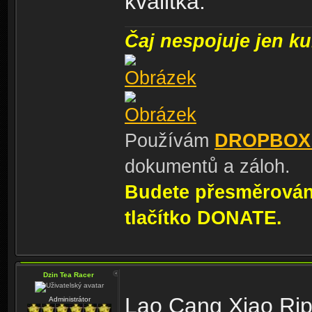
kvalitka.
Čaj nespojuje jen kul
Používám
DROPBOX
dokumentů a záloh.
Budete přesměrování
tlačítko DONATE.
Dzin Tea Racer
Lao Cang Xiao Rip
Administrátor