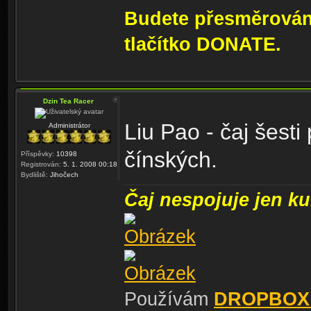
Budete přesměrování
tlačítko DONATE.
Dzin Tea Racer
Liu Pao - čaj šesti
Administrátor
čínských.
Příspěvky:
10398
Registrován:
5. 1. 2008 00:18
Bydliště:
Jihočech
Čaj nespojuje jen kul
Používám
DROPBOX