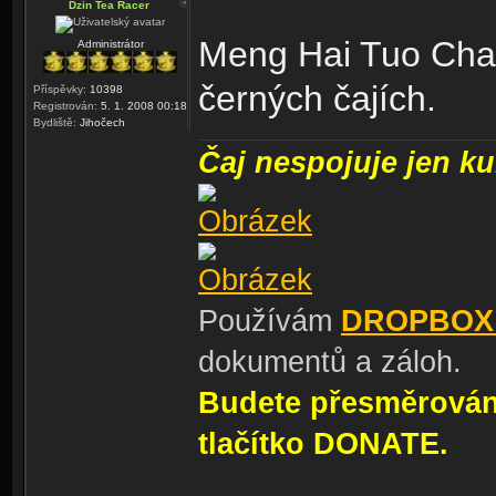
Dzin Tea Racer
Meng Hai Tuo Cha,
Administrátor
černých čajích.
Příspěvky:
10398
Registrován:
5. 1. 2008 00:18
Bydliště:
Jihočech
Čaj nespojuje jen kul
Používám
DROPBOX
dokumentů a záloh.
Budete přesměrování
tlačítko DONATE.