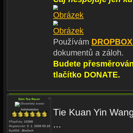
Používám
DROPBOX
dokumentů a záloh.
Budete přesměrování
tlačítko DONATE.
Dzin Tea Racer
Tie Kuan Yin Wang
Administrátor
...
Příspěvky:
10398
Registrován:
5. 1. 2008 00:18
Bydliště:
Jihočech