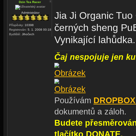
Dzin Tea Racer
Jia Ji Organic Tuo
Administrátor
černých sheng Pu
Příspěvky:
10398
Registrován:
5. 1. 2008 00:18
Bydliště:
Jihočech
Vynikající lahůdka.
Čaj nespojuje jen kul
Používám
DROPBOX
dokumentů a záloh.
Budete přesměrování
tlačítko DONATE.