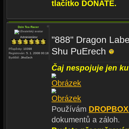
tlačítko DONATE.
Dzin Tea Racer
"888" Dragon Labe
Administrátor
Shu PuErech
Příspěvky:
10398
Registrován:
5. 1. 2008 00:18
Bydliště:
Jihočech
Čaj nespojuje jen kul
Používám
DROPBOX
dokumentů a záloh.