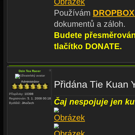
Používám
DROPBOX
dokumentů a záloh.
Budete přesměrování
tlačítko DONATE.
Dzin Tea Racer
Přidána Tie Kuan 
Administrátor
Příspěvky:
10398
Registrován:
5. 1. 2008 00:18
Čaj nespojuje jen kul
Bydliště:
Jihočech