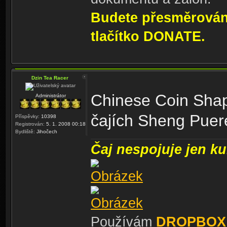
Budete přesměrování
tlačítko DONATE.
Dzin Tea Racer
Chinese Coin Shap
Administrátor
čajích Sheng Pue
Příspěvky:
10398
Registrován:
5. 1. 2008 00:18
Bydliště:
Jihočech
Čaj nespojuje jen kul
Používám
DROPBOX