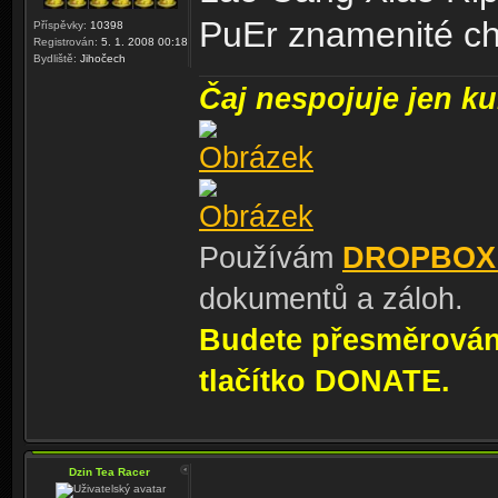
PuEr znamenité ch
Příspěvky:
10398
Registrován:
5. 1. 2008 00:18
Bydliště:
Jihočech
Čaj nespojuje jen kul
Používám
DROPBOX
dokumentů a záloh.
Budete přesměrování
tlačítko DONATE.
Dzin Tea Racer