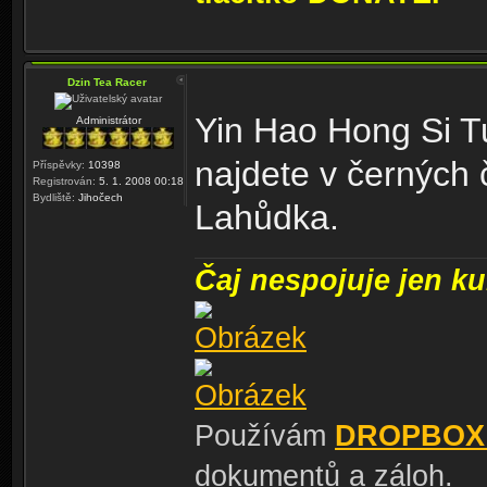
Dzin Tea Racer
Yin Hao Hong Si T
Administrátor
najdete v černých 
Příspěvky:
10398
Registrován:
5. 1. 2008 00:18
Bydliště:
Jihočech
Lahůdka.
Čaj nespojuje jen kul
Používám
DROPBOX
dokumentů a záloh.