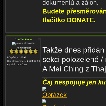
dokumentů a záloh.
Budete přesměrování
tlačítko DONATE.
Dzin Tea Racer
Takže dnes přidán 
Administrátor
sekci polozelené /
Příspěvky:
10398
Registrován:
5. 1. 2008 00:18
Bydliště:
Jihočech
A Mei Ching z Thaj
Čaj nespojuje jen kul