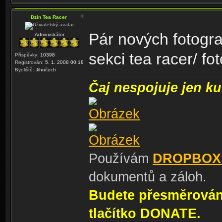
Dzin Tea Racer
Pár nových fotograf
Administrátor
sekci tea racer/ fot
Příspěvky:
10398
Registrován:
5. 1. 2008 00:18
Bydliště:
Jihočech
Čaj nespojuje jen kul
Používám
DROPBOX
dokumentů a záloh.
Budete přesměrování
tlačítko DONATE.