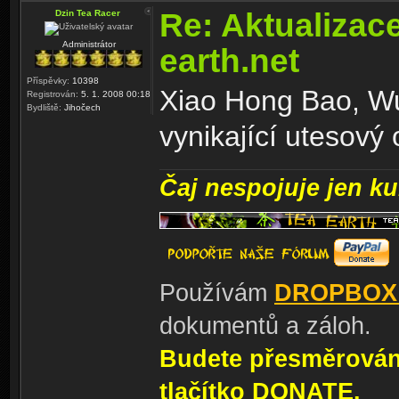
Re: Aktualizac
Dzin Tea Racer
Administrátor
earth.net
Příspěvky:
10398
Xiao Hong Bao, Wu
Registrován:
5. 1. 2008 00:18
Bydliště:
Jihočech
vynikající utesový 
Čaj nespojuje jen kul
Používám
DROPBOX
dokumentů a záloh.
Budete přesměrování
tlačítko DONATE.