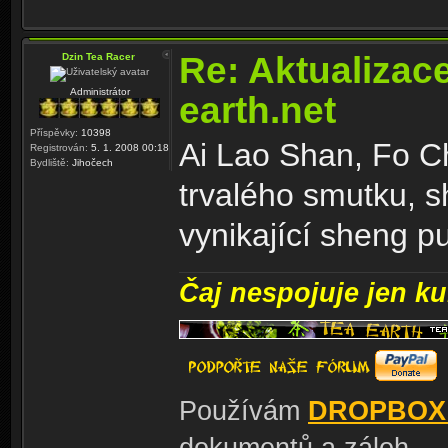
Re: Aktualizac
Dzin Tea Racer
Administrátor
earth.net
Příspěvky:
10398
Ai Lao Shan, Fo C
Registrován:
5. 1. 2008 00:18
Bydliště:
Jihočech
trvalého smutku, 
vynikající sheng pu
Čaj nespojuje jen kul
Používám
DROPBOX