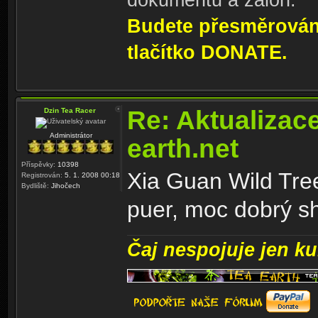
dokumentů a záloh.
Budete přesměrování
tlačítko DONATE.
Re: Aktualizac
Dzin Tea Racer
Administrátor
earth.net
Příspěvky:
10398
Xia Guan Wild Tre
Registrován:
5. 1. 2008 00:18
Bydliště:
Jihočech
puer, moc dobrý s
Čaj nespojuje jen kul