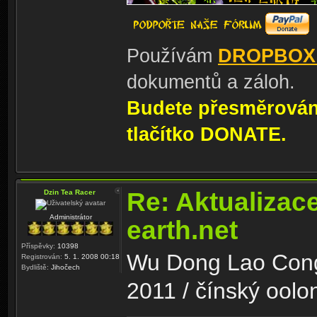
Používám
DROPBOX
dokumentů a záloh.
Budete přesměrování
tlačítko DONATE.
Re: Aktualizac
Dzin Tea Racer
Administrátor
earth.net
Příspěvky:
10398
Wu Dong Lao Cong
Registrován:
5. 1. 2008 00:18
Bydliště:
Jihočech
2011 / čínský oolo