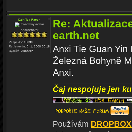
Re: Aktualizac
Dzin Tea Racer
Administrátor
earth.net
Příspěvky:
10398
Anxi Tie Guan Yin
Registrován:
5. 1. 2008 00:18
Bydliště:
Jihočech
Železná Bohyně Mil
Anxi.
Čaj nespojuje jen kul
Používám
DROPBOX