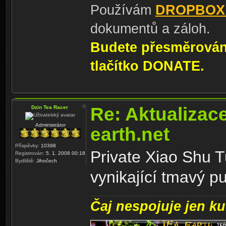
Používám
DROPBOX
dokumentů a záloh.
Budete přesměrování
tlačítko DONATE.
Re: Aktualizac
Dzin Tea Racer
Administrátor
earth.net
Příspěvky:
10398
Private Xiao Shu 
Registrován:
5. 1. 2008 00:18
Bydliště:
Jihočech
vynikající tmavý pu
Čaj nespojuje jen kul