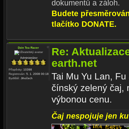
dokumentů a záloh.
Budete přesměrování
tlačítko DONATE.
Re: Aktualizac
Dzin Tea Racer
Administrátor
earth.net
Příspěvky:
10398
Tai Mu Yu Lan, Fu
Registrován:
5. 1. 2008 00:18
Bydliště:
Jihočech
čínský zelený čaj,
výbonou cenu.
Čaj nespojuje jen kul