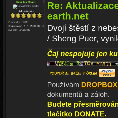
Re: Aktualizac
Dzin Tea Racer
Administrátor
earth.net
Příspěvky:
10398
Dvojí štěstí z neb
Registrován:
5. 1. 2008 00:18
Bydliště:
Jihočech
/ Sheng Puer, vynik
Čaj nespojuje jen kul
Používám
DROPBOX
dokumentů a záloh.
Budete přesměrování
tlačítko DONATE.