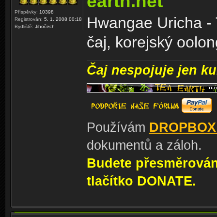
earth.net
Příspěvky:
10398
Hwangae Uricha - 
Registrován:
5. 1. 2008 00:18
Bydliště:
Jihočech
čaj, korejský oolong
Čaj nespojuje jen kul
Používám
DROPBOX
dokumentů a záloh.
Budete přesměrování
tlačítko DONATE.