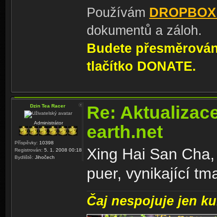
Používám
DROPBOX
dokumentů a záloh.
Budete přesměrování
tlačítko DONATE.
Re: Aktualizac
Dzin Tea Racer
Administrátor
earth.net
Příspěvky:
10398
Xing Hai San Cha,
Registrován:
5. 1. 2008 00:18
Bydliště:
Jihočech
puer, vynikající t
Čaj nespojuje jen kul