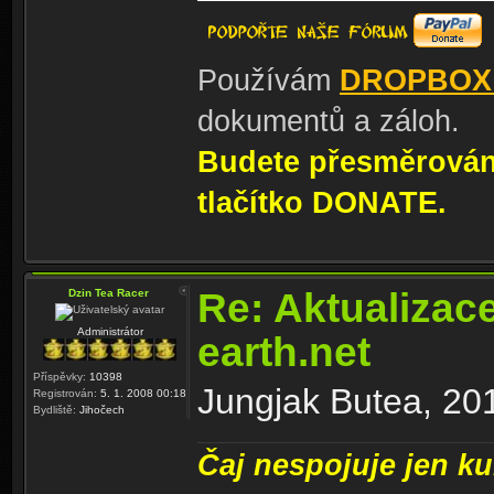
Používám
DROPBOX
dokumentů a záloh.
Budete přesměrování
tlačítko DONATE.
Re: Aktualizac
Dzin Tea Racer
Administrátor
earth.net
Příspěvky:
10398
Jungjak Butea, 201
Registrován:
5. 1. 2008 00:18
Bydliště:
Jihočech
Čaj nespojuje jen kul