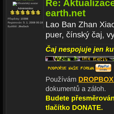
Re: Aktualizac
Administrátor
earth.net
Příspěvky:
10398
Lao Ban Zhan Xiao
Registrován:
5. 1. 2008 00:18
Bydliště:
Jihočech
puer, čínský čaj, v
Čaj nespojuje jen kul
Používám
DROPBOX
dokumentů a záloh.
Budete přesměrování
tlačítko DONATE.