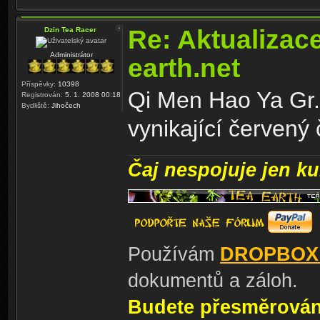
Re: Aktualizac
Dzin Tea Racer
Administrátor
earth.net
Příspěvky:
10398
Qi Men Hao Ya Gr.A
Registrován:
5. 1. 2008 00:18
Bydliště:
Jihočech
vynikající červený 
Čaj nespojuje jen kul
Používám
DROPBOX
dokumentů a záloh.
Budete přesměrování