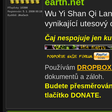
earth.net
Příspěvky:
10398
Wu Yi Shan Qi Lan
Registrován:
5. 1. 2008 00:18
Bydliště:
Jihočech
vynikající utesový 
Čaj nespojuje jen kul
Používám
DROPBOX
dokumentů a záloh.
Budete přesměrování
tlačítko DONATE.