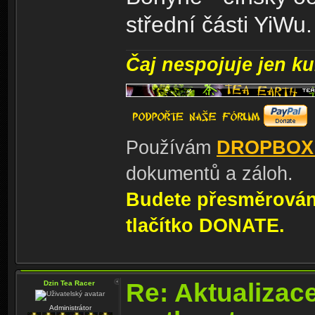
střední části YiWu.
Čaj nespojuje jen kul
Používám
DROPBOX
dokumentů a záloh.
Budete přesměrování
tlačítko DONATE.
Re: Aktualizac
Dzin Tea Racer
Administrátor