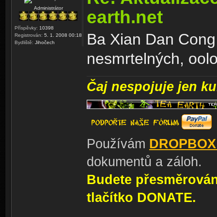
Administrátor
earth.net
Příspěvky:
10398
Ba Xian Dan Cong 
Registrován:
5. 1. 2008 00:18
Bydliště:
Jihočech
nesmrtelných, ool
Čaj nespojuje jen kul
Používám
DROPBOX
dokumentů a záloh.
Budete přesměrování
tlačítko DONATE.