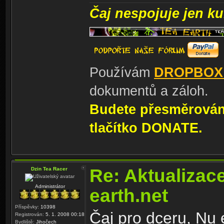
Čaj nespojuje jen kul
Používám
DROPBOX
dokumentů a záloh.
Budete přesměrování
tlačítko DONATE.
Re: Aktualizac
Dzin Tea Racer
Administrátor
earth.net
Příspěvky:
10398
Čaj pro dceru, Nu
Registrován:
5. 1. 2008 00:18
Bydliště:
Jihočech