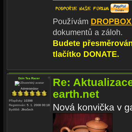
Používám
DROPBOX
dokumentů a záloh.
Budete přesměrování
tlačítko DONATE.
Re: Aktualizac
Dzin Tea Racer
Administrátor
earth.net
Příspěvky:
10398
Nová konvička v gal
Registrován:
5. 1. 2008 00:18
Bydliště:
Jihočech