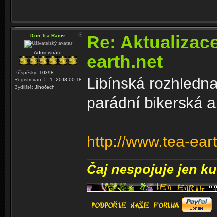
Re: Aktualizac
Dzin Tea Racer
Administrátor
earth.net
Příspěvky:
10398
Libínská rozhledna
Registrován:
5. 1. 2008 00:18
Bydliště:
Jihočech
parádní bikerská a
http://www.tea-ear
Čaj nespojuje jen kul