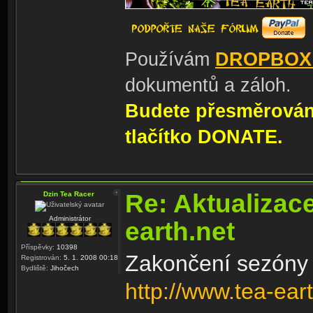
Používám
DROPBOX
dokumentů a záloh.
Budete přesměrování
tlačítko DONATE.
Re: Aktualizac
Dzin Tea Racer
Administrátor
earth.net
Příspěvky:
10398
Zakončení sezóny 
Registrován:
5. 1. 2008 00:18
Bydliště:
Jihočech
http://www.tea-ear