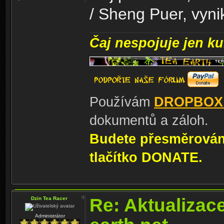
/ Sheng Puer, vynik
Čaj nespojuje jen kul
Používám
DROPBOX
dokumentů a záloh.
Budete přesměrování
tlačítko DONATE.
Re: Aktualizac
Dzin Tea Racer
Administrátor