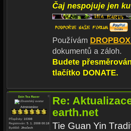
Čaj nespojuje jen kul
Používám
DROPBOX
dokumentů a záloh.
Budete přesměrování
tlačítko DONATE.
Re: Aktualizac
Dzin Tea Racer
Administrátor
earth.net
Příspěvky:
10398
Tie Guan Yin Tradi
Registrován:
5. 1. 2008 00:18
Bydliště:
Jihočech