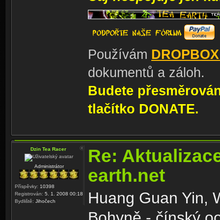
Používám
DROPBOX
dokumentů a záloh.
Budete přesměrování
tlačítko DONATE.
Re: Aktualizac
Dzin Tea Racer
Administrátor
earth.net
Příspěvky:
10398
Huang Guan Yin, W
Registrován:
5. 1. 2008 00:18
Bydliště:
Jihočech
Bohyně - čínský oo