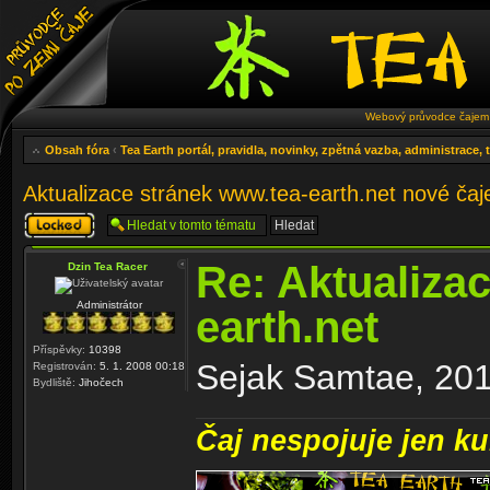
Webový průvodce čajem 
Obsah fóra
‹
Tea Earth portál, pravidla, novinky, zpětná vazba, administrace,
Aktualizace stránek www.tea-earth.net nové ča
Téma
uzamknuto
Re: Aktualiza
Dzin Tea Racer
Administrátor
earth.net
Příspěvky:
10398
Sejak Samtae, 2011
Registrován:
5. 1. 2008 00:18
Bydliště:
Jihočech
Čaj nespojuje jen kul