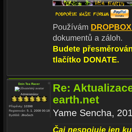
Používám
DROPBOX
dokumentů a záloh.
Budete přesměrování
tlačítko DONATE.
Re: Aktualizac
Dzin Tea Racer
Administrátor
earth.net
Příspěvky:
10398
Yame Sencha, 2011
Registrován:
5. 1. 2008 00:18
Bydliště:
Jihočech
Čaj nespojuje jen kul