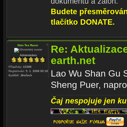
dokumentů a záloh.
Budete přesměrování
tlačítko DONATE.
Re: Aktualizac
Dzin Tea Racer
Administrátor
earth.net
Příspěvky:
10398
Lao Wu Shan Gu Sh
Registrován:
5. 1. 2008 00:18
Bydliště:
Jihočech
Sheng Puer, napros
Čaj nespojuje jen kul