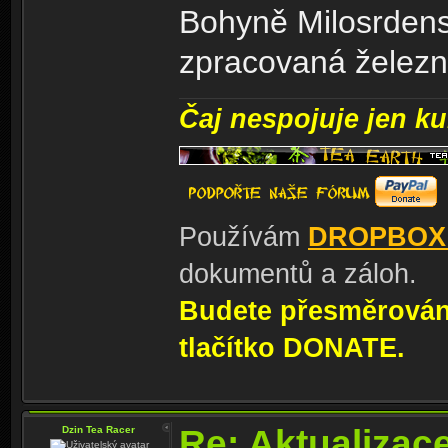
Bohyně Milosrdenst
zpracovaná železn
Čaj nespojuje jen kul
Používám
DROPBOX
dokumentů a záloh.
Budete přesměrování
tlačítko DONATE.
Re: Aktualizac
Dzin Tea Racer