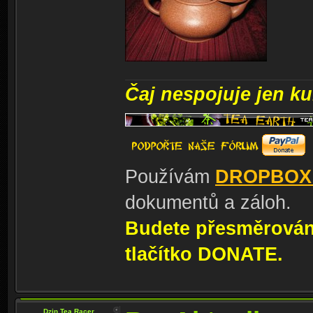
Čaj nespojuje jen kul
Používám
DROPBOX
dokumentů a záloh.
Budete přesměrování
tlačítko DONATE.
Dzin Tea Racer