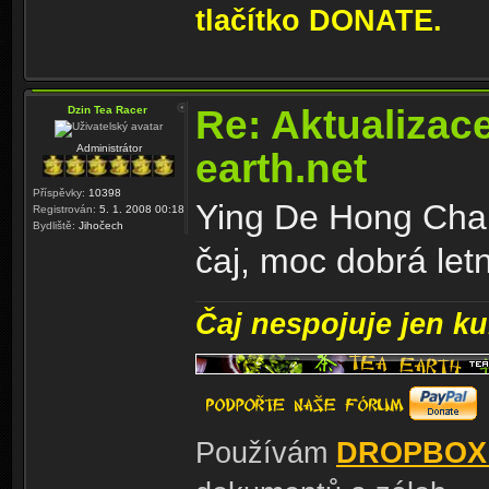
tlačítko DONATE.
Re: Aktualizac
Dzin Tea Racer
Administrátor
earth.net
Příspěvky:
10398
Ying De Hong Cha 
Registrován:
5. 1. 2008 00:18
Bydliště:
Jihočech
čaj, moc dobrá letn
Čaj nespojuje jen kul
Používám
DROPBOX