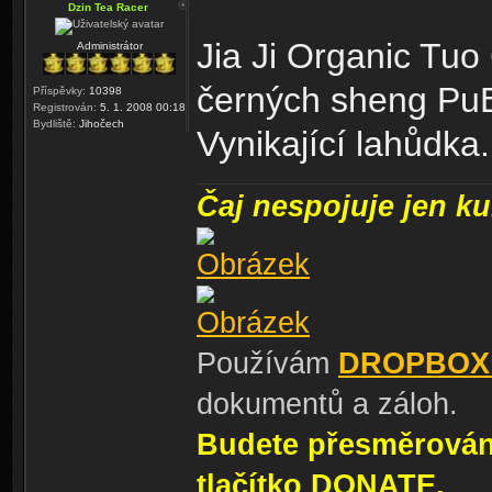
Dzin Tea Racer
Jia Ji Organic Tuo
Administrátor
černých sheng Pu
Příspěvky:
10398
Registrován:
5. 1. 2008 00:18
Bydliště:
Jihočech
Vynikající lahůdka.
Čaj nespojuje jen kul
Používám
DROPBOX
dokumentů a záloh.
Budete přesměrování
tlačítko DONATE.