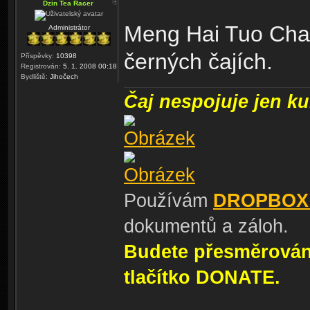
Dzin Tea Racer
Meng Hai Tuo Cha,
Administrátor
černých čajích.
Příspěvky:
10398
Registrován:
5. 1. 2008 00:18
Bydliště:
Jihočech
Čaj nespojuje jen kul
Používám
DROPBOX
dokumentů a záloh.
Budete přesměrování
tlačítko DONATE.