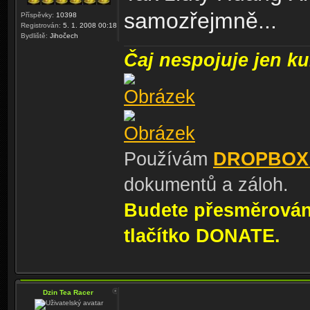
samozřejmně...
Příspěvky:
10398
Registrován:
5. 1. 2008 00:18
Bydliště:
Jihočech
Čaj nespojuje jen kul
Používám
DROPBOX
dokumentů a záloh.
Budete přesměrování
tlačítko DONATE.
Dzin Tea Racer