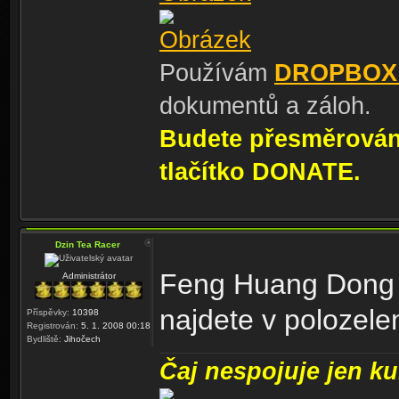
Používám
DROPBOX
dokumentů a záloh.
Budete přesměrování
tlačítko DONATE.
Dzin Tea Racer
Feng Huang Dong Di
Administrátor
najdete v polozel
Příspěvky:
10398
Registrován:
5. 1. 2008 00:18
Bydliště:
Jihočech
Čaj nespojuje jen kul