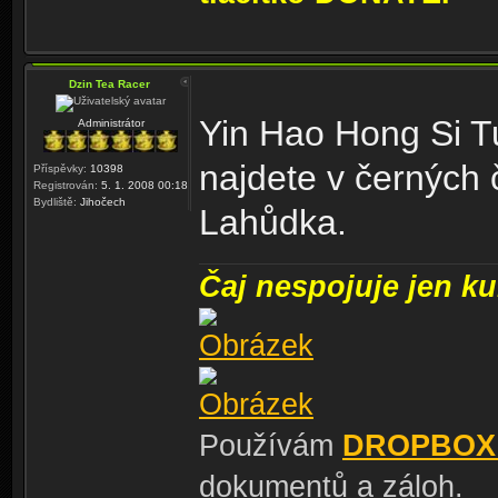
Dzin Tea Racer
Yin Hao Hong Si T
Administrátor
najdete v černých 
Příspěvky:
10398
Registrován:
5. 1. 2008 00:18
Bydliště:
Jihočech
Lahůdka.
Čaj nespojuje jen kul
Používám
DROPBOX
dokumentů a záloh.