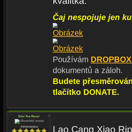
kvalitka.
Čaj nespojuje jen kul
Používám
DROPBOX
dokumentů a záloh.
Budete přesměrování
tlačítko DONATE.
Dzin Tea Racer
Lao Cang Xiao Rip
Administrátor