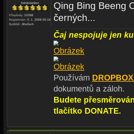
Qing Bing Beeng C
Administrátor
černých...
Příspěvky:
10398
Registrován:
5. 1. 2008 00:18
Bydliště:
Jihočech
Čaj nespojuje jen kul
Používám
DROPBOX
dokumentů a záloh.
Budete přesměrování
tlačítko DONATE.