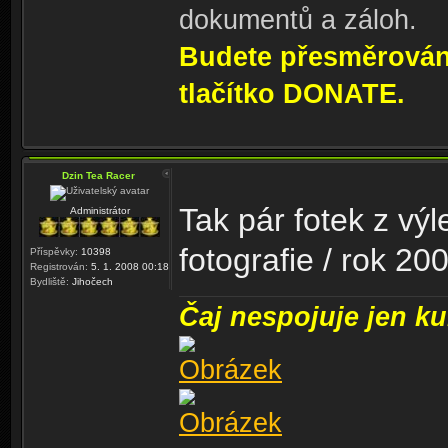
dokumentů a záloh.
Budete přesměrování
tlačítko DONATE.
Dzin Tea Racer
Tak pár fotek z výl
Administrátor
fotografie / rok 20
Příspěvky:
10398
Registrován:
5. 1. 2008 00:18
Bydliště:
Jihočech
Čaj nespojuje jen kul