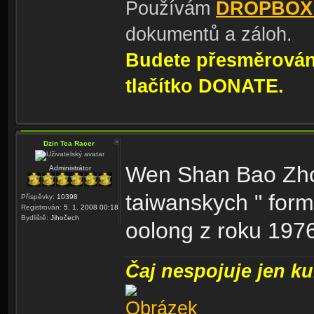
Používám
DROPBOX
dokumentů a záloh.
Budete přesměrování
tlačítko DONATE.
Dzin Tea Racer
Wen Shan Bao Zhon
Administrátor
taiwanskych " form
Příspěvky:
10398
Registrován:
5. 1. 2008 00:18
Bydliště:
Jihočech
oolong z roku 197
Čaj nespojuje jen kul