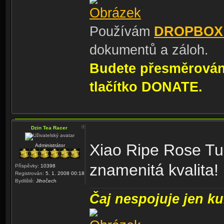
Používám
DROPBOX
dokumentů a záloh.
Budete přesměrování
tlačítko DONATE.
Dzin Tea Racer
Xiao Ripe Rose Tu
Administrátor
znamenitá kvalita!
Příspěvky:
10398
Registrován:
5. 1. 2008 00:18
Bydliště:
Jihočech
Čaj nespojuje jen kul