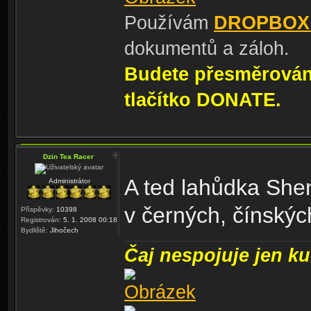
Používám
DROPBOX
dokumentů a záloh.
Budete přesměrování
tlačítko DONATE.
Dzin Tea Racer
A ted lahůdka She
Administrátor
v černých, čínskýc
Příspěvky:
10398
Registrován:
5. 1. 2008 00:18
Bydliště:
Jihočech
Čaj nespojuje jen kul