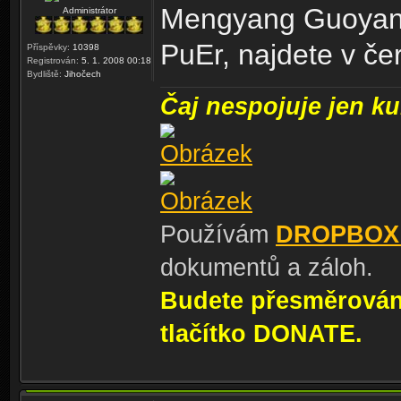
Mengyang Guoyan G
Administrátor
PuEr, najdete v č
Příspěvky:
10398
Registrován:
5. 1. 2008 00:18
Bydliště:
Jihočech
Čaj nespojuje jen kul
Používám
DROPBOX
dokumentů a záloh.
Budete přesměrování
tlačítko DONATE.