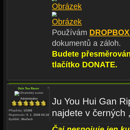
Používám
DROPBOX
dokumentů a záloh.
Budete přesměrování
tlačítko DONATE.
Dzin Tea Racer
Ju You Hui Gan Ri
Administrátor
najdete v černých 
Příspěvky:
10398
Registrován:
5. 1. 2008 00:18
Bydliště:
Jihočech
Čaj nespojuje jen kul