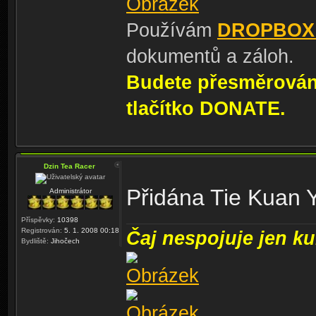
Používám
DROPBOX
dokumentů a záloh.
Budete přesměrování
tlačítko DONATE.
Dzin Tea Racer
Přidána Tie Kuan 
Administrátor
Příspěvky:
10398
Registrován:
5. 1. 2008 00:18
Čaj nespojuje jen kul
Bydliště:
Jihočech