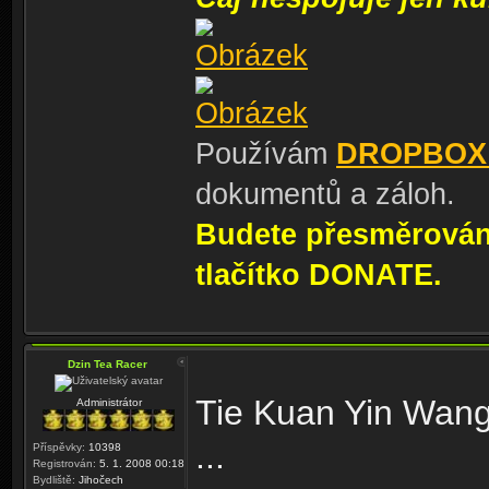
Používám
DROPBOX
dokumentů a záloh.
Budete přesměrování
tlačítko DONATE.
Dzin Tea Racer
Tie Kuan Yin Wang
Administrátor
...
Příspěvky:
10398
Registrován:
5. 1. 2008 00:18
Bydliště:
Jihočech