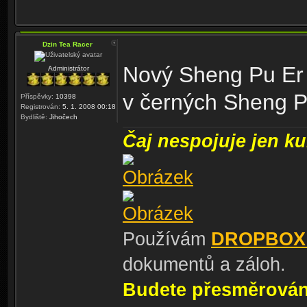
Dzin Tea Racer
Nový Sheng Pu Er
Administrátor
v černých Sheng 
Příspěvky:
10398
Registrován:
5. 1. 2008 00:18
Bydliště:
Jihočech
Čaj nespojuje jen kul
Používám
DROPBOX
dokumentů a záloh.
Budete přesměrování