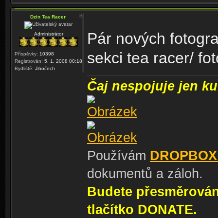
Dzin Tea Racer
Pár nových fotograf
Administrátor
sekci tea racer/ fot
Příspěvky:
10398
Registrován:
5. 1. 2008 00:18
Bydliště:
Jihočech
Čaj nespojuje jen kul
Používám
DROPBOX
dokumentů a záloh.
Budete přesměrování
tlačítko DONATE.