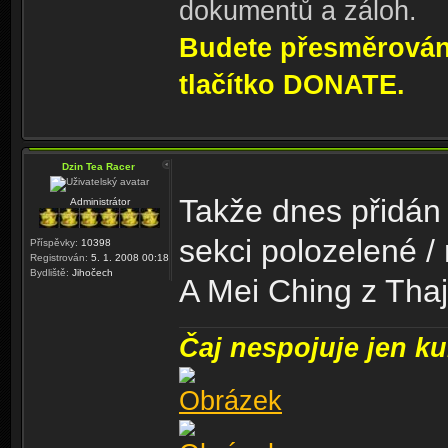
dokumentů a záloh.
Budete přesměrování
tlačítko DONATE.
Dzin Tea Racer
Takže dnes přidán 
Administrátor
sekci polozelené /
Příspěvky:
10398
Registrován:
5. 1. 2008 00:18
Bydliště:
Jihočech
A Mei Ching z Thaj
Čaj nespojuje jen kul