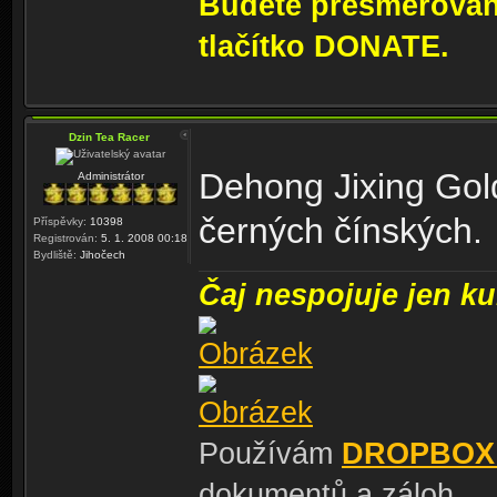
Budete přesměrování
tlačítko DONATE.
Dzin Tea Racer
Dehong Jixing Gol
Administrátor
černých čínských.
Příspěvky:
10398
Registrován:
5. 1. 2008 00:18
Bydliště:
Jihočech
Čaj nespojuje jen kul
Používám
DROPBOX
dokumentů a záloh.