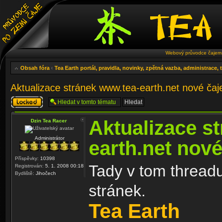
Webový průvodce čajem 
Obsah fóra
‹
Tea Earth portál, pravidla, novinky, zpětná vazba, administrace,
Aktualizace stránek www.tea-earth.net nové ča
Téma
uzamknuto
Aktualizace s
Dzin Tea Racer
Administrátor
earth.net nov
Příspěvky:
10398
Tady v tom threadu
Registrován:
5. 1. 2008 00:18
Bydliště:
Jihočech
stránek.
Tea Earth