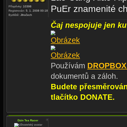
PuEr znamenité ch
Příspěvky:
10398
Registrován:
5. 1. 2008 00:18
Bydliště:
Jihočech
Čaj nespojuje jen kul
Používám
DROPBOX
dokumentů a záloh.
Budete přesměrování
tlačítko DONATE.
Dzin Tea Racer