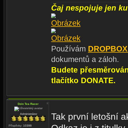
Čaj nespojuje jen kul
Používám
DROPBOX
dokumentů a záloh.
Budete přesměrování
tlačítko DONATE.
Dzin Tea Racer
Tak první letošní 
Administrátor
Příspěvky:
10398