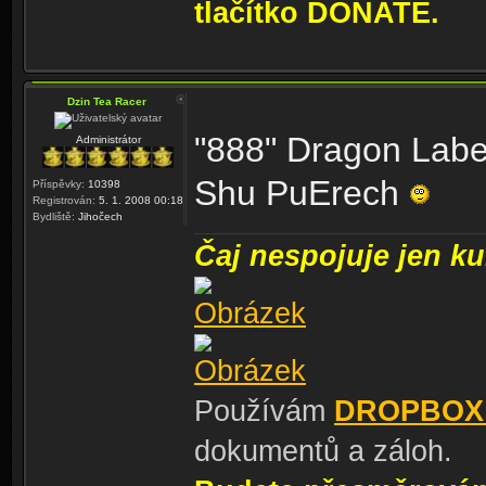
tlačítko DONATE.
Dzin Tea Racer
"888" Dragon Labe
Administrátor
Shu PuErech
Příspěvky:
10398
Registrován:
5. 1. 2008 00:18
Bydliště:
Jihočech
Čaj nespojuje jen kul
Používám
DROPBOX
dokumentů a záloh.