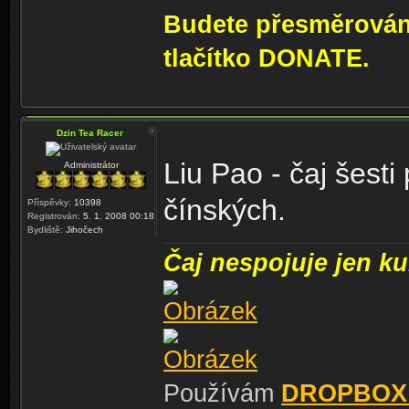
Budete přesměrování
tlačítko DONATE.
Dzin Tea Racer
Liu Pao - čaj šesti
Administrátor
čínských.
Příspěvky:
10398
Registrován:
5. 1. 2008 00:18
Bydliště:
Jihočech
Čaj nespojuje jen kul
Používám
DROPBOX