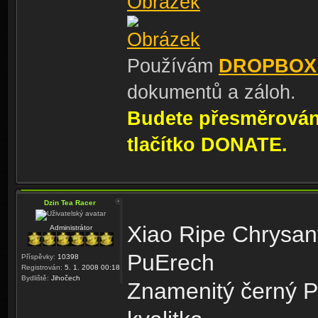
Používám
DROPBOX
dokumentů a záloh.
Budete přesměrování
tlačítko DONATE.
Dzin Tea Racer
Xiao Ripe Chrysan
Administrátor
PuErech
Příspěvky:
10398
Registrován:
5. 1. 2008 00:18
Bydliště:
Jihočech
Znamenitý černý Pu