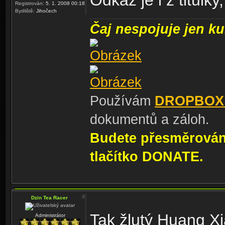
Odkaz je i z titulky
Registrován:
5. 1. 2008 00:18
Bydliště:
Jihočech
Čaj nespojuje jen kul
Používám
DROPBOX
dokumentů a záloh.
Budete přesměrování
tlačítko DONATE.
Dzin Tea Racer
Tak žlutý Huang Xi
Administrátor