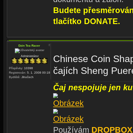
Budete přesměrování
tlačítko DONATE.
Dzin Tea Racer
Chinese Coin Shap
Administrátor
čajích Sheng Pue
Příspěvky:
10398
Registrován:
5. 1. 2008 00:18
Bydliště:
Jihočech
Čaj nespojuje jen kul
Používám
DROPBOX