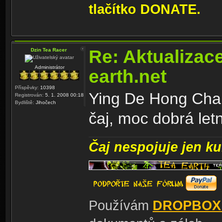
tlačítko DONATE.
Re: Aktualizac
Dzin Tea Racer
Administrátor
earth.net
Příspěvky:
10398
Ying De Hong Cha 
Registrován:
5. 1. 2008 00:18
Bydliště:
Jihočech
čaj, moc dobrá letn
Čaj nespojuje jen kul
Používám
DROPBOX