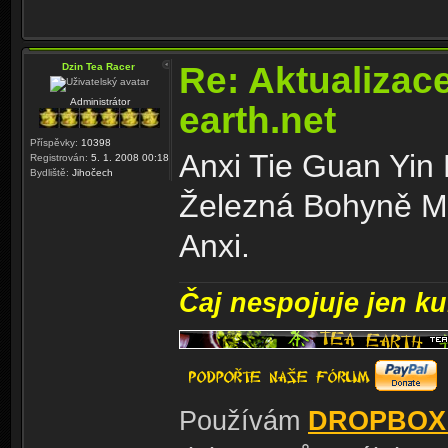
Re: Aktualizac
Dzin Tea Racer
Administrátor
earth.net
Příspěvky:
10398
Anxi Tie Guan Yin
Registrován:
5. 1. 2008 00:18
Bydliště:
Jihočech
Železná Bohyně Mil
Anxi.
Čaj nespojuje jen kul
Používám
DROPBOX