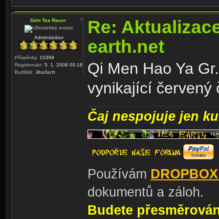
Re: Aktualizac
Dzin Tea Racer
Administrátor
earth.net
Příspěvky:
10398
Qi Men Hao Ya Gr.A
Registrován:
5. 1. 2008 00:18
Bydliště:
Jihočech
vynikající červený 
Čaj nespojuje jen kul
Používám
DROPBOX
dokumentů a záloh.
Budete přesměrování