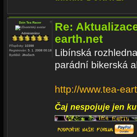
Re: Aktualizac
Dzin Tea Racer
Administrátor
earth.net
Příspěvky:
10398
Libínská rozhledna
Registrován:
5. 1. 2008 00:18
Bydliště:
Jihočech
parádní bikerská a
http://www.tea-ear
Čaj nespojuje jen kul