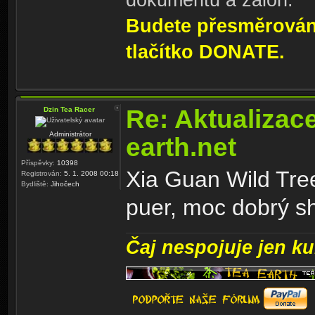
dokumentů a záloh.
Budete přesměrování
tlačítko DONATE.
Re: Aktualizac
Dzin Tea Racer
Administrátor
earth.net
Příspěvky:
10398
Xia Guan Wild Tre
Registrován:
5. 1. 2008 00:18
Bydliště:
Jihočech
puer, moc dobrý s
Čaj nespojuje jen kul