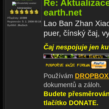
Re: Aktualizac
Administrátor
earth.net
Příspěvky:
10398
Lao Ban Zhan Xiao
Registrován:
5. 1. 2008 00:18
Bydliště:
Jihočech
puer, čínský čaj, v
Čaj nespojuje jen kul
Používám
DROPBOX
dokumentů a záloh.
Budete přesměrování
tlačítko DONATE.