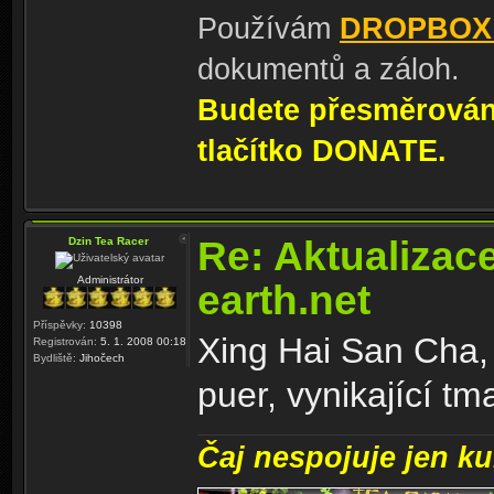
Používám
DROPBOX
dokumentů a záloh.
Budete přesměrování
tlačítko DONATE.
Re: Aktualizac
Dzin Tea Racer
Administrátor
earth.net
Příspěvky:
10398
Xing Hai San Cha,
Registrován:
5. 1. 2008 00:18
Bydliště:
Jihočech
puer, vynikající t
Čaj nespojuje jen kul