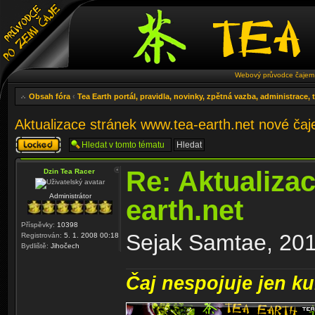
Webový průvodce čajem 
Obsah fóra
‹
Tea Earth portál, pravidla, novinky, zpětná vazba, administrace,
Aktualizace stránek www.tea-earth.net nové ča
Téma
uzamknuto
Re: Aktualiza
Dzin Tea Racer
Administrátor
earth.net
Příspěvky:
10398
Sejak Samtae, 2011
Registrován:
5. 1. 2008 00:18
Bydliště:
Jihočech
Čaj nespojuje jen kul