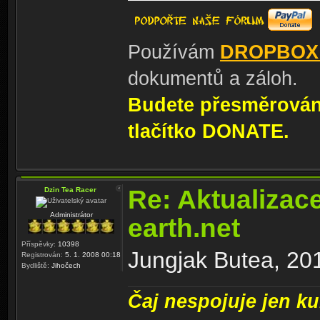
Používám
DROPBOX
dokumentů a záloh.
Budete přesměrování
tlačítko DONATE.
Re: Aktualizac
Dzin Tea Racer
Administrátor
earth.net
Příspěvky:
10398
Jungjak Butea, 201
Registrován:
5. 1. 2008 00:18
Bydliště:
Jihočech
Čaj nespojuje jen kul