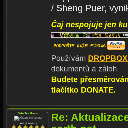
/ Sheng Puer, vynik
Čaj nespojuje jen kul
Používám
DROPBOX
dokumentů a záloh.
Budete přesměrování
tlačítko DONATE.
Re: Aktualizac
Dzin Tea Racer
Administrátor