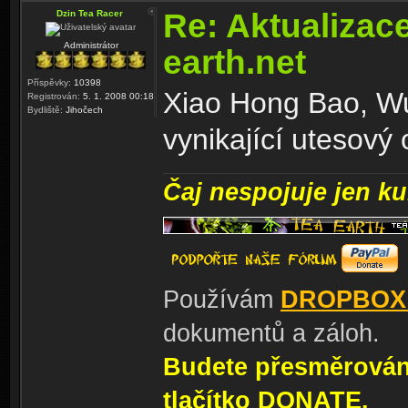
Re: Aktualizac
Dzin Tea Racer
Administrátor
earth.net
Příspěvky:
10398
Xiao Hong Bao, Wu
Registrován:
5. 1. 2008 00:18
Bydliště:
Jihočech
vynikající utesový 
Čaj nespojuje jen kul
Používám
DROPBOX
dokumentů a záloh.
Budete přesměrování
tlačítko DONATE.