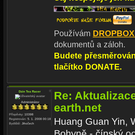
Používám
DROPBOX
dokumentů a záloh.
Budete přesměrování
tlačítko DONATE.
Re: Aktualizac
Dzin Tea Racer
Administrátor
earth.net
Příspěvky:
10398
Huang Guan Yin, W
Registrován:
5. 1. 2008 00:18
Bydliště:
Jihočech
Bohyně - čínský oo