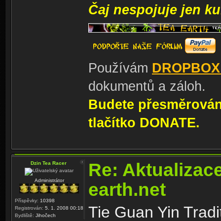
Čaj nespojuje jen kul
Používám
DROPBOX
dokumentů a záloh.
Budete přesměrování
tlačítko DONATE.
Re: Aktualizac
Dzin Tea Racer
Administrátor
earth.net
Příspěvky:
10398
Tie Guan Yin Tradi
Registrován:
5. 1. 2008 00:18
Bydliště:
Jihočech