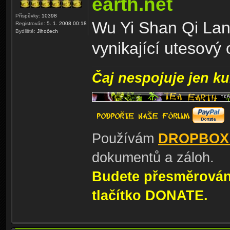
earth.net
Příspěvky:
10398
Wu Yi Shan Qi Lan
Registrován:
5. 1. 2008 00:18
Bydliště:
Jihočech
vynikající utesový 
Čaj nespojuje jen kul
Používám
DROPBOX
dokumentů a záloh.
Budete přesměrování
tlačítko DONATE.