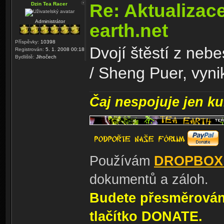
Re: Aktualizac
Dzin Tea Racer
Administrátor
earth.net
Příspěvky:
10398
Dvojí štěstí z neb
Registrován:
5. 1. 2008 00:18
Bydliště:
Jihočech
/ Sheng Puer, vynik
Čaj nespojuje jen kul
Používám
DROPBOX
dokumentů a záloh.
Budete přesměrování
tlačítko DONATE.