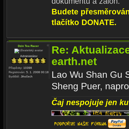
dokumentů a záloh.
Budete přesměrování
tlačítko DONATE.
Re: Aktualizac
Dzin Tea Racer
Administrátor
earth.net
Příspěvky:
10398
Lao Wu Shan Gu Sh
Registrován:
5. 1. 2008 00:18
Bydliště:
Jihočech
Sheng Puer, napros
Čaj nespojuje jen kul