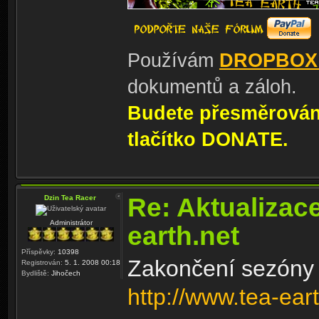
Používám
DROPBOX
dokumentů a záloh.
Budete přesměrování
tlačítko DONATE.
Re: Aktualizac
Dzin Tea Racer
Administrátor
earth.net
Příspěvky:
10398
Zakončení sezóny 
Registrován:
5. 1. 2008 00:18
Bydliště:
Jihočech
http://www.tea-ear