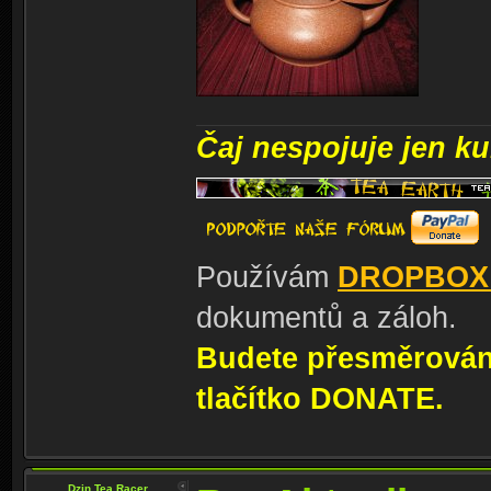
Čaj nespojuje jen kul
Používám
DROPBOX
dokumentů a záloh.
Budete přesměrování
tlačítko DONATE.
Dzin Tea Racer