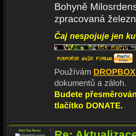
Bohyně Milosrdenst
zpracovaná železn
Čaj nespojuje jen kul
Používám
DROPBOX
dokumentů a záloh.
Budete přesměrování
tlačítko DONATE.
Re: Aktualizac
Dzin Tea Racer