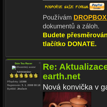
Používám
DROPBOX
dokumentů a záloh.
Budete přesměrování
tlačítko DONATE.
Re: Aktualizac
Dzin Tea Racer
Administrátor
earth.net
Příspěvky:
10398
Nová konvička v gal
Registrován:
5. 1. 2008 00:18
Bydliště:
Jihočech