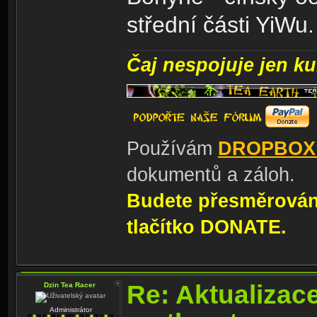
střední části YiWu.
Čaj nespojuje jen kul
Používám
DROPBOX
dokumentů a záloh.
Budete přesměrování
tlačítko DONATE.
Re: Aktualizac
Dzin Tea Racer
Administrátor