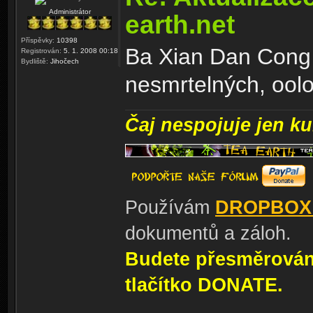
Administrátor
earth.net
Příspěvky:
10398
Ba Xian Dan Cong 
Registrován:
5. 1. 2008 00:18
Bydliště:
Jihočech
nesmrtelných, ool
Čaj nespojuje jen kul
Používám
DROPBOX
dokumentů a záloh.
Budete přesměrování
tlačítko DONATE.