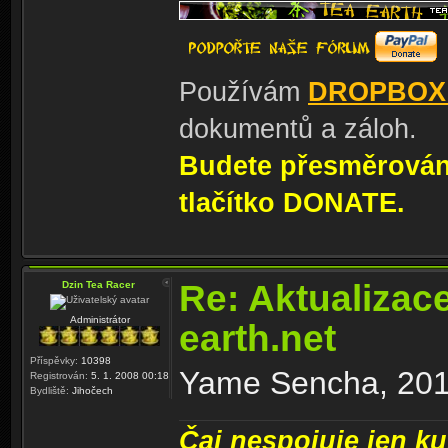
Používám
DROPBOX
dokumentů a záloh.
Budete přesměrování
tlačítko DONATE.
Re: Aktualizac
Dzin Tea Racer
Administrátor
earth.net
Příspěvky:
10398
Yame Sencha, 2011
Registrován:
5. 1. 2008 00:18
Bydliště:
Jihočech
Čaj nespojuje jen kul