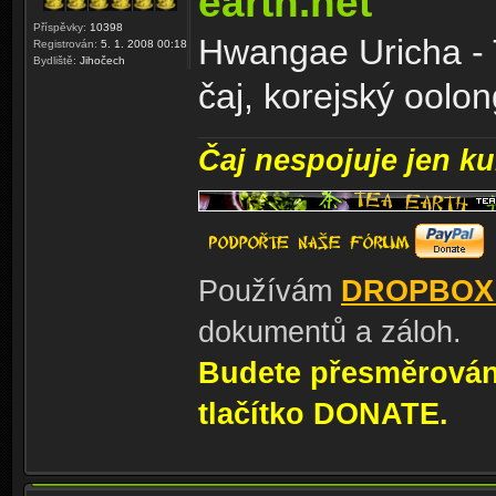
earth.net
Příspěvky:
10398
Hwangae Uricha - 
Registrován:
5. 1. 2008 00:18
Bydliště:
Jihočech
čaj, korejský oolong
Čaj nespojuje jen kul
Používám
DROPBOX
dokumentů a záloh.
Budete přesměrování
tlačítko DONATE.