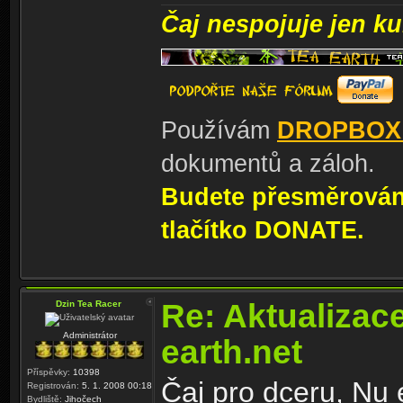
Čaj nespojuje jen kul
Používám
DROPBOX
dokumentů a záloh.
Budete přesměrování
tlačítko DONATE.
Re: Aktualizac
Dzin Tea Racer
Administrátor
earth.net
Příspěvky:
10398
Čaj pro dceru, Nu
Registrován:
5. 1. 2008 00:18
Bydliště:
Jihočech