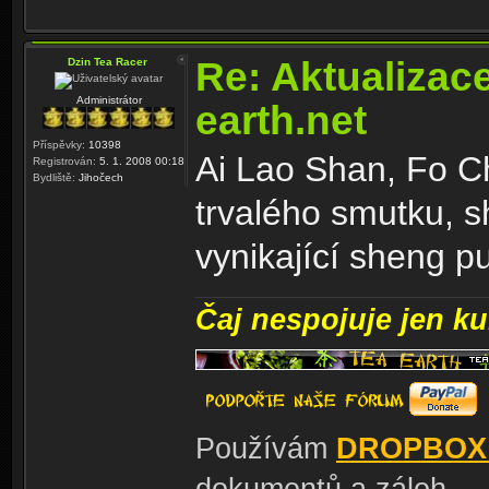
Re: Aktualizac
Dzin Tea Racer
Administrátor
earth.net
Příspěvky:
10398
Ai Lao Shan, Fo C
Registrován:
5. 1. 2008 00:18
Bydliště:
Jihočech
trvalého smutku, 
vynikající sheng pu
Čaj nespojuje jen kul
Používám
DROPBOX