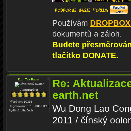
Používám
DROPBOX
dokumentů a záloh.
Budete přesměrování
tlačítko DONATE.
Re: Aktualizac
Dzin Tea Racer
Administrátor
earth.net
Příspěvky:
10398
Wu Dong Lao Cong
Registrován:
5. 1. 2008 00:18
Bydliště:
Jihočech
2011 / čínský oolo