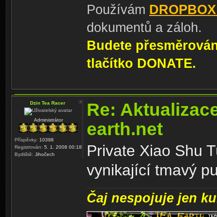
Používám
DROPBOX
dokumentů a záloh.
Budete přesměrování
tlačítko DONATE.
Re: Aktualizac
Dzin Tea Racer
Administrátor
earth.net
Příspěvky:
10398
Private Xiao Shu 
Registrován:
5. 1. 2008 00:18
Bydliště:
Jihočech
vynikající tmavý pu
Čaj nespojuje jen kul