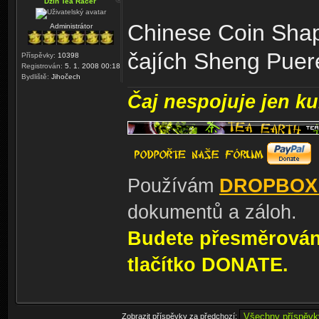
Dzin Tea Racer
Chinese Coin Shap
Administrátor
čajích Sheng Pue
Příspěvky:
10398
Registrován:
5. 1. 2008 00:18
Bydliště:
Jihočech
Čaj nespojuje jen kul
Používám
DROPBOX
dokumentů a záloh.
Budete přesměrování
tlačítko DONATE.
Zobrazit příspěvky za předchozí: