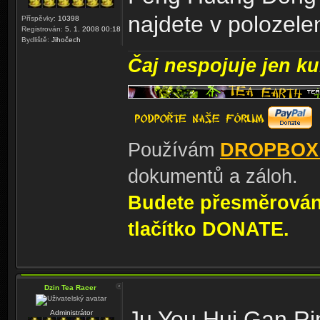
najdete v polozel
Příspěvky:
10398
Registrován:
5. 1. 2008 00:18
Bydliště:
Jihočech
Čaj nespojuje jen kul
Používám
DROPBOX
dokumentů a záloh.
Budete přesměrování
tlačítko DONATE.
Dzin Tea Racer
Ju You Hui Gan Ri
Administrátor