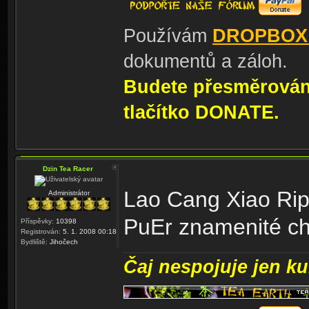
Používám
DROPBOX
dokumentů a záloh.
Budete přesměrování
tlačítko DONATE.
Dzin Tea Racer
Lao Cang Xiao Rip
Administrátor
PuEr znamenité ch
Příspěvky:
10398
Registrován:
5. 1. 2008 00:18
Bydliště:
Jihočech
Čaj nespojuje jen kul