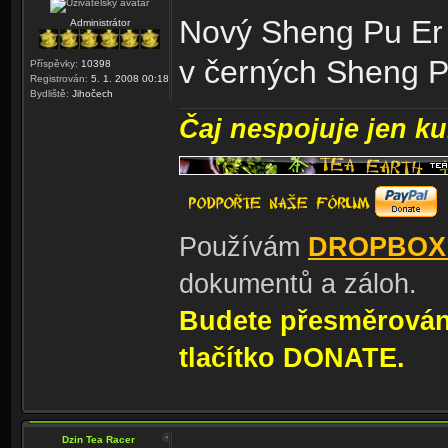
Nový Sheng Pu Er
Administrátor
v černých Sheng 
Příspěvky:
10398
Registrován:
5. 1. 2008 00:18
Bydliště:
Jihočech
Čaj nespojuje jen kul
Používám
DROPBOX
dokumentů a záloh.
Budete přesměrování
tlačítko DONATE.
Dzin Tea Racer