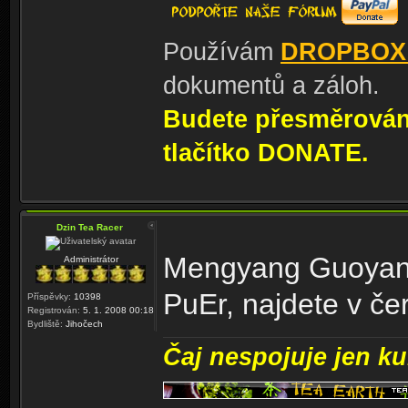
Používám
DROPBOX
dokumentů a záloh.
Budete přesměrování
tlačítko DONATE.
Dzin Tea Racer
Mengyang Guoyan G
Administrátor
PuEr, najdete v č
Příspěvky:
10398
Registrován:
5. 1. 2008 00:18
Bydliště:
Jihočech
Čaj nespojuje jen kul