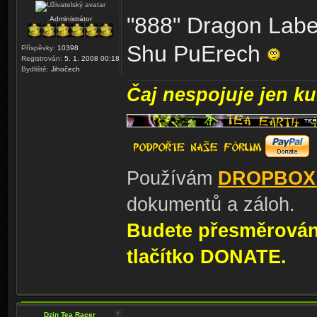
"888" Dragon Labe
Administrátor
Shu PuErech
Příspěvky:
10398
Registrován:
5. 1. 2008 00:18
Bydliště:
Jihočech
Čaj nespojuje jen kul
Používám
DROPBOX
dokumentů a záloh.
Budete přesměrování
tlačítko DONATE.
Dzin Tea Racer