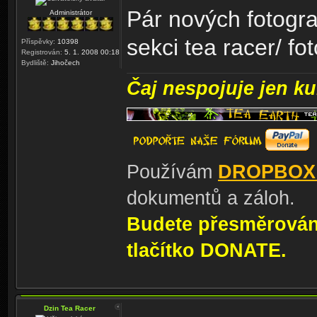
Pár nových fotograf
Administrátor
sekci tea racer/ fot
Příspěvky:
10398
Registrován:
5. 1. 2008 00:18
Bydliště:
Jihočech
Čaj nespojuje jen kul
Používám
DROPBOX
dokumentů a záloh.
Budete přesměrování
tlačítko DONATE.
Dzin Tea Racer