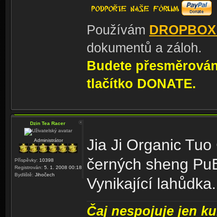
Používám
DROPBOX
dokumentů a záloh.
Budete přesměrování
tlačítko DONATE.
Dzin Tea Racer
Jia Ji Organic Tuo
Administrátor
černých sheng Pu
Příspěvky:
10398
Registrován:
5. 1. 2008 00:18
Bydliště:
Jihočech
Vynikající lahůdka.
Čaj nespojuje jen kul