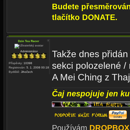
Budete přesměrování
tlačítko DONATE.
Dzin Tea Racer
Takže dnes přidán 
Administrátor
sekci polozelené /
Příspěvky:
10398
Registrován:
5. 1. 2008 00:18
Bydliště:
Jihočech
A Mei Ching z Thaj
Čaj nespojuje jen kul
Používám
DROPBOX