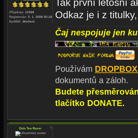
Tak první letošní 
Odkaz je i z titulky
Příspěvky:
10398
Registrován:
5. 1. 2008 00:18
Bydliště:
Jihočech
Čaj nespojuje jen kul
Používám
DROPBOX
dokumentů a záloh.
Budete přesměrování
tlačítko DONATE.
Dzin Tea Racer