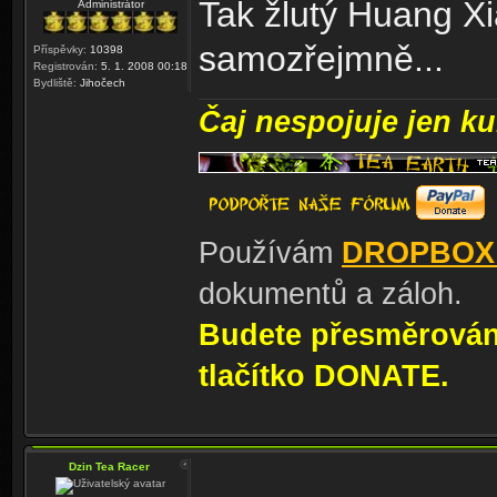
Tak žlutý Huang Xi
Administrátor
samozřejmně...
Příspěvky:
10398
Registrován:
5. 1. 2008 00:18
Bydliště:
Jihočech
Čaj nespojuje jen kul
Používám
DROPBOX
dokumentů a záloh.
Budete přesměrování
tlačítko DONATE.
Dzin Tea Racer