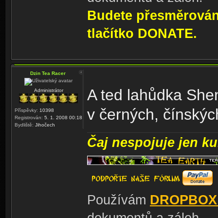
Budete přesměrování
tlačítko DONATE.
Dzin Tea Racer
A ted lahůdka She
Administrátor
v černých, čínskýc
Příspěvky:
10398
Registrován:
5. 1. 2008 00:18
Bydliště:
Jihočech
Čaj nespojuje jen kul
Používám
DROPBOX
dokumentů a záloh.