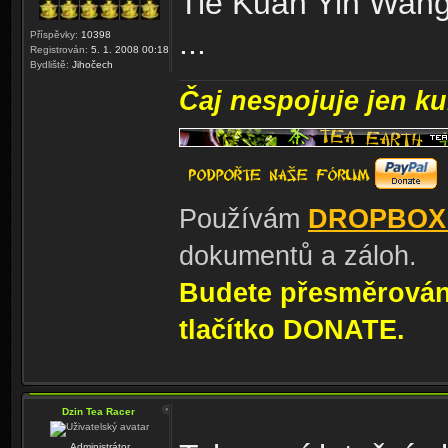
Tie Kuan Yin Wang
...
Příspěvky:
10398
Registrován:
5. 1. 2008 00:18
Bydliště:
Jihočech
Čaj nespojuje jen kul
Používám
DROPBOX
dokumentů a záloh.
Budete přesměrování
tlačítko DONATE.
Dzin Tea Racer
Administrátor