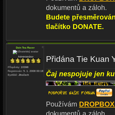
dokumentů a záloh.
Budete přesměrování
tlačítko DONATE.
Dzin Tea Racer
Přidána Tie Kuan 
Administrátor
Příspěvky:
10398
Registrován:
5. 1. 2008 00:18
Čaj nespojuje jen kul
Bydliště:
Jihočech
Používám
DROPBOX
dokumentů a záloh.