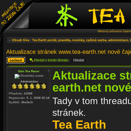
Webový průvodce čajem 
Obsah fóra
‹
Tea Earth portál, pravidla, novinky, zpětná vazba, administrace,
Aktualizace stránek www.tea-earth.net nové ča
Téma
uzamknuto
Aktualizace s
Dzin Tea Racer
Administrátor
earth.net nov
Příspěvky:
10398
Tady v tom threadu
Registrován:
5. 1. 2008 00:18
Bydliště:
Jihočech
stránek.
Tea Earth