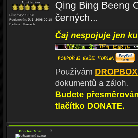
Qing Bing Beeng C
Administrátor
černých...
Příspěvky:
10398
Registrován:
5. 1. 2008 00:18
Bydliště:
Jihočech
Čaj nespojuje jen kul
Používám
DROPBOX
dokumentů a záloh.
Budete přesměrování
tlačítko DONATE.
Dzin Tea Racer