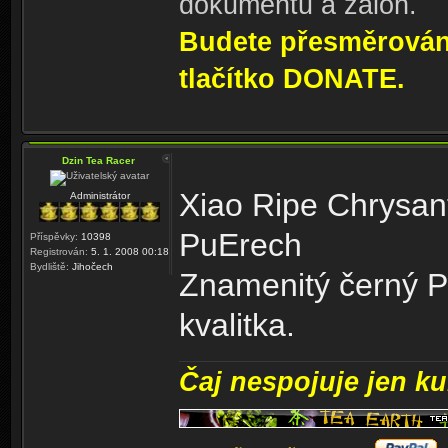
dokumentů a záloh.
Budete přesměrování
tlačítko DONATE.
Dzin Tea Racer
Xiao Ripe Chrysan
Administrátor
PuErech
Příspěvky:
10398
Registrován:
5. 1. 2008 00:18
Bydliště:
Jihočech
Znamenitý černý Pu
kvalitka.
Čaj nespojuje jen kul