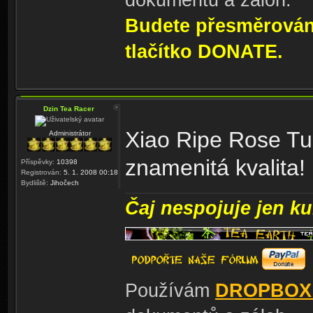
Budete přesměrování
tlačítko DONATE.
Dzin Tea Racer
Xiao Ripe Rose Tu
Administrátor
znamenitá kvalita!
Příspěvky:
10398
Registrován:
5. 1. 2008 00:18
Bydliště:
Jihočech
Čaj nespojuje jen kul
Používám
DROPBOX