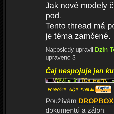
Jak nové modely ča
pod.
Tento thread má po
je téma zamčené.
Naposledy upravil
Dzin T
upraveno 3
Čaj nespojuje jen kul
Používám
DROPBOX
dokumentů a záloh.