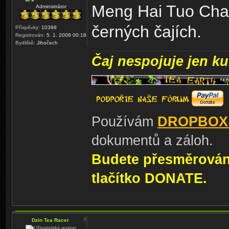
Meng Hai Tuo Cha,
Administrátor
černých čajích.
Příspěvky:
10398
Registrován:
5. 1. 2008 00:18
Bydliště:
Jihočech
Čaj nespojuje jen kul
Používám
DROPBOX
dokumentů a záloh.
Budete přesměrování
tlačítko DONATE.
Dzin Tea Racer