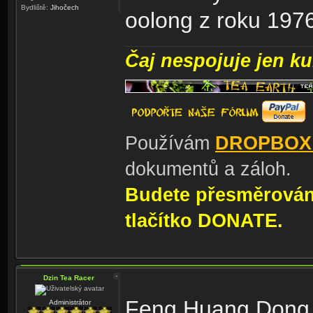
Bydliště:
Jihočech
oolong z roku 197
Čaj nespojuje jen kul
Používám
DROPBOX
dokumentů a záloh.
Budete přesměrování
tlačítko DONATE.
Dzin Tea Racer
Feng Huang Dong Di
Administrátor