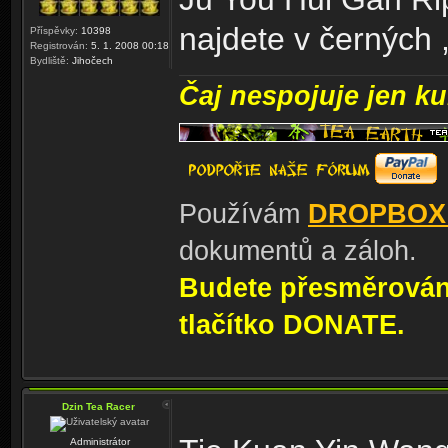
najdete v černých 
Příspěvky:
10398
Registrován:
5. 1. 2008 00:18
Bydliště:
Jihočech
Čaj nespojuje jen kul
Používám
DROPBOX
dokumentů a záloh.
Budete přesměrování
tlačítko DONATE.
Dzin Tea Racer
Administrátor