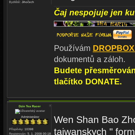
Bydliště:
Jihočech
Čaj nespojuje jen kul
Používám
DROPBOX
dokumentů a záloh.
Budete přesměrování
tlačítko DONATE.
Dzin Tea Racer
Wen Shan Bao Zhon
Administrátor
taiwanskych " form
Příspěvky:
10398
Registrován:
5. 1. 2008 00:18