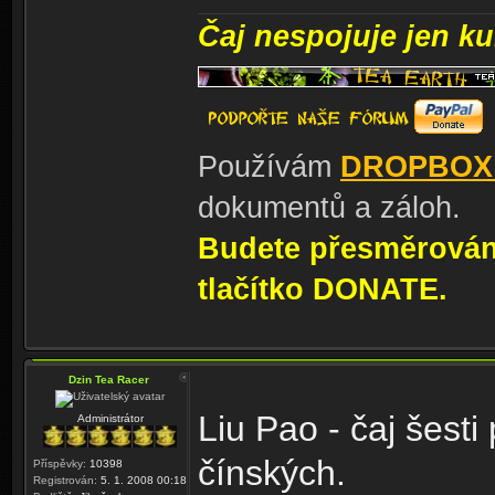
Čaj nespojuje jen kul
Používám
DROPBOX
dokumentů a záloh.
Budete přesměrování
tlačítko DONATE.
Dzin Tea Racer
Liu Pao - čaj šesti
Administrátor
čínských.
Příspěvky:
10398
Registrován:
5. 1. 2008 00:18