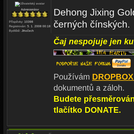
Dehong Jixing Gol
Administrátor
černých čínských.
Příspěvky:
10398
Registrován:
5. 1. 2008 00:18
Bydliště:
Jihočech
Čaj nespojuje jen kul
Používám
DROPBOX
dokumentů a záloh.
Budete přesměrování
tlačítko DONATE.