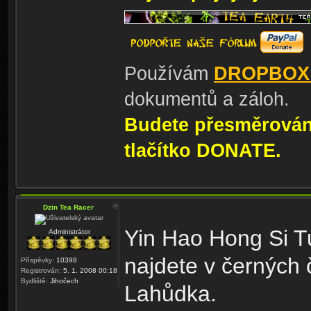
Používám
DROPBOX
dokumentů a záloh.
Budete přesměrování
tlačítko DONATE.
Dzin Tea Racer
Yin Hao Hong Si T
Administrátor
najdete v černých 
Příspěvky:
10398
Registrován:
5. 1. 2008 00:18
Bydliště:
Jihočech
Lahůdka.