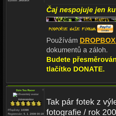
Bydliště:
Jihočech
Čaj nespojuje jen kul
Používám
DROPBOX
dokumentů a záloh.
Budete přesměrování
tlačítko DONATE.
Dzin Tea Racer
Tak pár fotek z výl
Administrátor
fotografie / rok 20
Příspěvky:
10398
Registrován:
5. 1. 2008 00:18