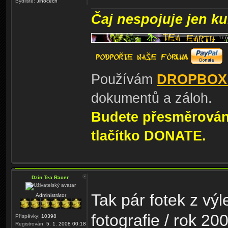
Bydliště:
Jihočech
Čaj nespojuje jen kul
Používám
DROPBOX
dokumentů a záloh.
Budete přesměrování
tlačítko DONATE.
Dzin Tea Racer
Tak pár fotek z výl
Administrátor
fotografie / rok 20
Příspěvky:
10398
Registrován:
5. 1. 2008 00:18