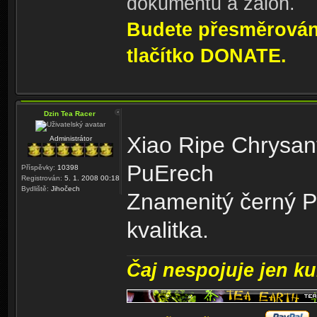
dokumentů a záloh.
Budete přesměrování
tlačítko DONATE.
Dzin Tea Racer
Xiao Ripe Chrysan
Administrátor
PuErech
Příspěvky:
10398
Registrován:
5. 1. 2008 00:18
Bydliště:
Jihočech
Znamenitý černý Pu
kvalitka.
Čaj nespojuje jen kul