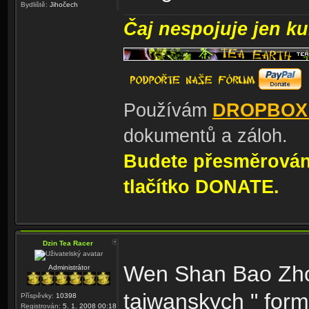
Bydliště:
Jihočech
Čaj nespojuje jen kul
Používám
DROPBOX
dokumentů a záloh.
Budete přesměrování
tlačítko DONATE.
Dzin Tea Racer
Wen Shan Bao Zhon
Administrátor
taiwanskych " form
Příspěvky:
10398
Registrován:
5. 1. 2008 00:18