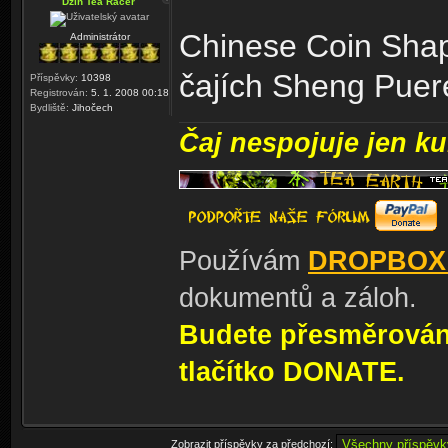
Dzin Tea Racer
Chinese Coin Shap
Administrátor
čajích Sheng Pue
Příspěvky:
10398
Registrován:
5. 1. 2008 00:18
Bydliště:
Jihočech
Čaj nespojuje jen kul
Používám
DROPBOX
dokumentů a záloh.
Budete přesměrování
tlačítko DONATE.
Zobrazit příspěvky za předchozí: