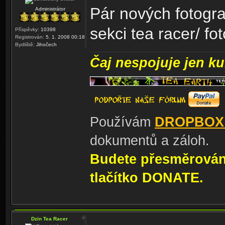
Pár nových fotograf
Administrátor
sekci tea racer/ fot
Příspěvky:
10398
Registrován:
5. 1. 2008 00:18
Bydliště:
Jihočech
Čaj nespojuje jen kul
Používám
DROPBOX
dokumentů a záloh.
Budete přesměrování
tlačítko DONATE.
Dzin Tea Racer