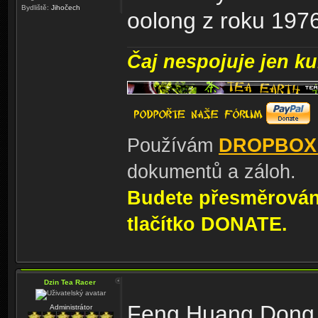
Bydliště:
Jihočech
oolong z roku 197
Čaj nespojuje jen kul
Používám
DROPBOX
dokumentů a záloh.
Budete přesměrování
tlačítko DONATE.
Dzin Tea Racer
Feng Huang Dong Di
Administrátor