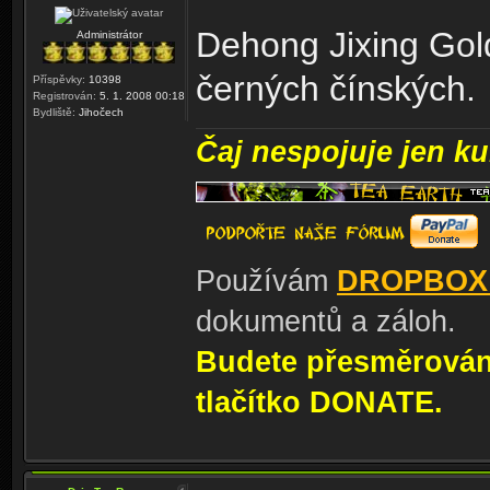
Dehong Jixing Gol
Administrátor
černých čínských.
Příspěvky:
10398
Registrován:
5. 1. 2008 00:18
Bydliště:
Jihočech
Čaj nespojuje jen kul
Používám
DROPBOX
dokumentů a záloh.
Budete přesměrování
tlačítko DONATE.