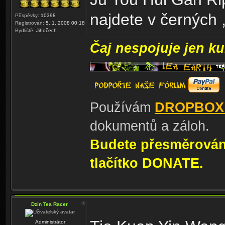
najdete v černých 
Příspěvky:
10398
Registrován:
5. 1. 2008 00:18
Bydliště:
Jihočech
Čaj nespojuje jen kul
Používám
DROPBOX
dokumentů a záloh.
Budete přesměrování
tlačítko DONATE.
Dzin Tea Racer
Administrátor