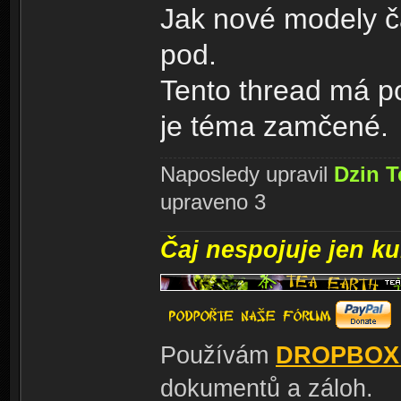
Jak nové modely ča
pod.
Tento thread má po
je téma zamčené.
Naposledy upravil
Dzin T
upraveno 3
Čaj nespojuje jen kul
Používám
DROPBOX
dokumentů a záloh.