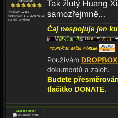
Tak žlutý Huang Xi
Administrátor
samozřejmně...
Příspěvky:
10398
Registrován:
5. 1. 2008 00:18
Bydliště:
Jihočech
Čaj nespojuje jen kul
Používám
DROPBOX
dokumentů a záloh.
Budete přesměrování
tlačítko DONATE.
Dzin Tea Racer