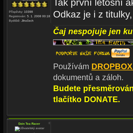
Tak první letošní 
Odkaz je i z titulky
Příspěvky:
10398
Registrován:
5. 1. 2008 00:18
Bydliště:
Jihočech
Čaj nespojuje jen kul
Používám
DROPBOX
dokumentů a záloh.
Budete přesměrování
tlačítko DONATE.
Dzin Tea Racer