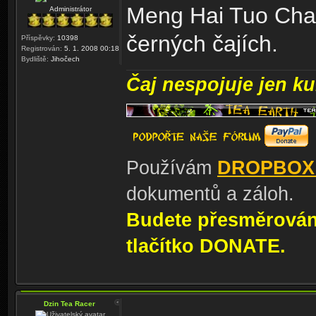
Meng Hai Tuo Cha,
Administrátor
černých čajích.
Příspěvky:
10398
Registrován:
5. 1. 2008 00:18
Bydliště:
Jihočech
Čaj nespojuje jen kul
Používám
DROPBOX
dokumentů a záloh.
Budete přesměrování
tlačítko DONATE.
Dzin Tea Racer