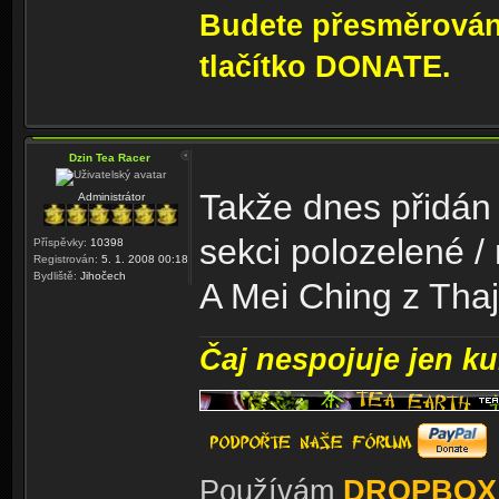
Budete přesměrování
tlačítko DONATE.
Dzin Tea Racer
Takže dnes přidán 
Administrátor
sekci polozelené /
Příspěvky:
10398
Registrován:
5. 1. 2008 00:18
Bydliště:
Jihočech
A Mei Ching z Thaj
Čaj nespojuje jen kul
Používám
DROPBOX