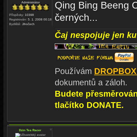
Qing Bing Beeng C
Administrátor
černých...
Příspěvky:
10398
Registrován:
5. 1. 2008 00:18
Bydliště:
Jihočech
Čaj nespojuje jen kul
Používám
DROPBOX
dokumentů a záloh.
Budete přesměrování
tlačítko DONATE.
Dzin Tea Racer