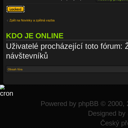
Téma
uzamknuto
Zpět na Novinky a zpětná vazba
KDO JE ONLINE
Uživatelé procházející toto fórum: 
návštevníků
Obsah fóra
Powered by
phpBB
© 2000, 
Designed by
Český př