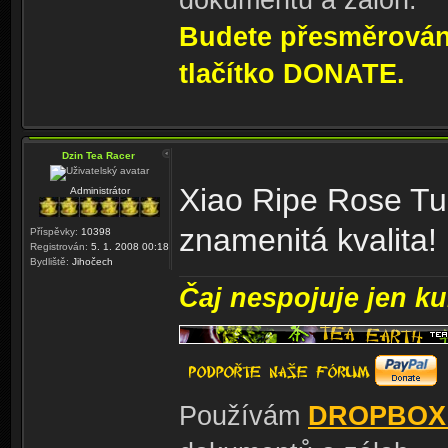
Budete přesměrování
tlačítko DONATE.
Dzin Tea Racer
Xiao Ripe Rose Tu
Administrátor
znamenitá kvalita!
Příspěvky:
10398
Registrován:
5. 1. 2008 00:18
Bydliště:
Jihočech
Čaj nespojuje jen kul
Používám
DROPBOX