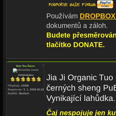
Používám
DROPBOX
dokumentů a záloh.
Budete přesměrování
tlačítko DONATE.
Dzin Tea Racer
Jia Ji Organic Tuo
Administrátor
černých sheng Pu
Příspěvky:
10398
Registrován:
5. 1. 2008 00:18
Bydliště:
Jihočech
Vynikající lahůdka.
Čaj nespojuje jen kul