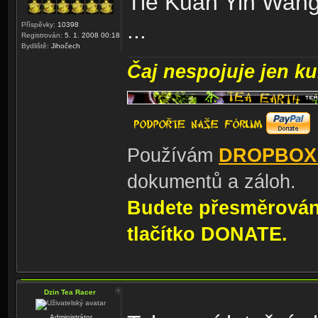
Tie Kuan Yin Wang
...
Příspěvky:
10398
Registrován:
5. 1. 2008 00:18
Bydliště:
Jihočech
Čaj nespojuje jen kul
Používám
DROPBOX
dokumentů a záloh.
Budete přesměrování
tlačítko DONATE.
Dzin Tea Racer
Administrátor