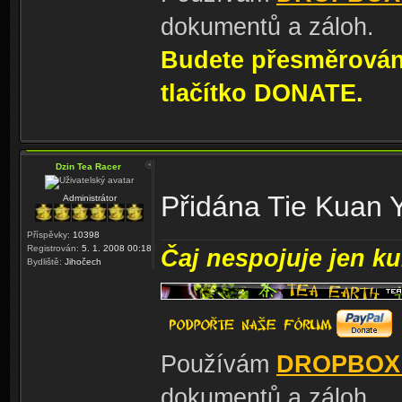
dokumentů a záloh.
Budete přesměrování
tlačítko DONATE.
Dzin Tea Racer
Přidána Tie Kuan 
Administrátor
Příspěvky:
10398
Registrován:
5. 1. 2008 00:18
Čaj nespojuje jen kul
Bydliště:
Jihočech
Používám
DROPBOX
dokumentů a záloh.