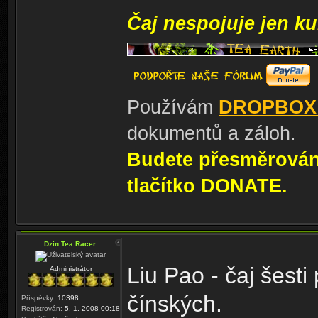
Čaj nespojuje jen kul
Používám
DROPBOX
dokumentů a záloh.
Budete přesměrování
tlačítko DONATE.
Dzin Tea Racer
Liu Pao - čaj šesti
Administrátor
čínských.
Příspěvky:
10398
Registrován:
5. 1. 2008 00:18