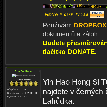
Používám
DROPBOX
dokumentů a záloh.
Budete přesměrování
tlačítko DONATE.
Dzin Tea Racer
Yin Hao Hong Si T
Administrátor
najdete v černých 
Příspěvky:
10398
Registrován:
5. 1. 2008 00:18
Bydliště:
Jihočech
Lahůdka.