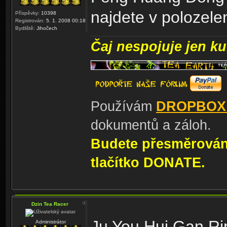
najdete v polozel
Příspěvky:
10398
Registrován:
5. 1. 2008 00:18
Bydliště:
Jihočech
Čaj nespojuje jen kul
Používám
DROPBOX
dokumentů a záloh.
Budete přesměrování
tlačítko DONATE.
Dzin Tea Racer
Ju You Hui Gan Ri
Administrátor