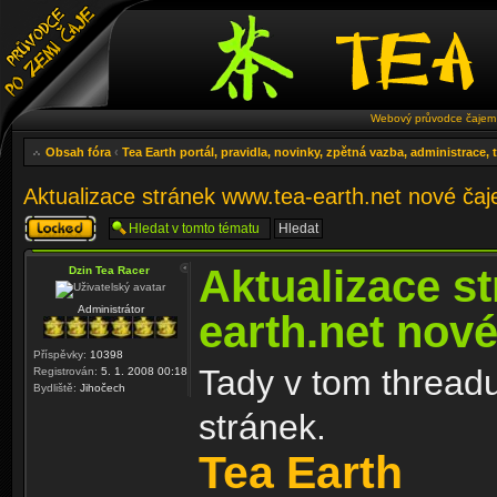
Webový průvodce čajem 
Obsah fóra
‹
Tea Earth portál, pravidla, novinky, zpětná vazba, administrace,
Aktualizace stránek www.tea-earth.net nové ča
Téma
uzamknuto
Aktualizace s
Dzin Tea Racer
Administrátor
earth.net nov
Příspěvky:
10398
Tady v tom threadu
Registrován:
5. 1. 2008 00:18
Bydliště:
Jihočech
stránek.
Tea Earth