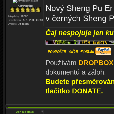
Nový Sheng Pu Er
Administrátor
v černých Sheng 
Příspěvky:
10398
Registrován:
5. 1. 2008 00:18
Bydliště:
Jihočech
Čaj nespojuje jen kul
Používám
DROPBOX
dokumentů a záloh.
Budete přesměrování
tlačítko DONATE.
Dzin Tea Racer