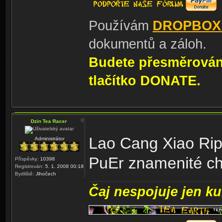
Používám
DROPBOX
dokumentů a záloh.
Budete přesměrování
tlačítko DONATE.
Dzin Tea Racer
Lao Cang Xiao Rip
Administrátor
PuEr znamenité ch
Příspěvky:
10398
Registrován:
5. 1. 2008 00:18
Bydliště:
Jihočech
Čaj nespojuje jen kul