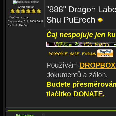
"888" Dragon Labe
Administrátor
Shu PuErech
Příspěvky:
10398
Registrován:
5. 1. 2008 00:18
Bydliště:
Jihočech
Čaj nespojuje jen kul
Používám
DROPBOX
dokumentů a záloh.
Budete přesměrování
tlačítko DONATE.
Dzin Tea Racer