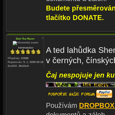
Budete přesměrování
tlačítko DONATE.
Dzin Tea Racer
A ted lahůdka She
Administrátor
v černých, čínskýc
Příspěvky:
10398
Registrován:
5. 1. 2008 00:18
Bydliště:
Jihočech
Čaj nespojuje jen kul
Používám
DROPBOX
dokumentů a záloh.