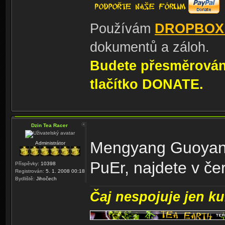
Používám
DROPBOX
dokumentů a záloh.
Budete přesměrování
tlačítko DONATE.
Dzin Tea Racer
Mengyang Guoyan G
Administrátor
PuEr, najdete v č
Příspěvky:
10398
Registrován:
5. 1. 2008 00:18
Bydliště:
Jihočech
Čaj nespojuje jen kul