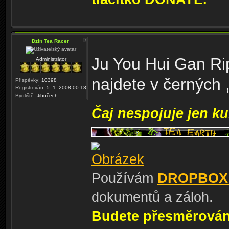
Dzin Tea Racer
Ju You Hui Gan Ri
Administrátor
najdete v černých 
Příspěvky:
10398
Registrován:
5. 1. 2008 00:18
Bydliště:
Jihočech
Čaj nespojuje jen kul
Používám
DROPBOX
dokumentů a záloh.
Budete přesměrování