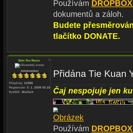
Používám
DROPBOX
dokumentů a záloh.
Budete přesměrování
tlačítko DONATE.
Dzin Tea Racer
Přidána Tie Kuan 
Administrátor
Příspěvky:
10398
Registrován:
5. 1. 2008 00:18
Čaj nespojuje jen kul
Bydliště:
Jihočech
Používám
DROPBOX