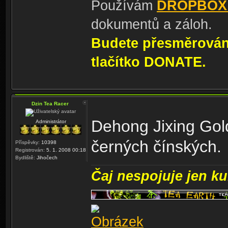
Používám
DROPBOX
dokumentů a záloh.
Budete přesměrování
tlačítko DONATE.
Dzin Tea Racer
Dehong Jixing Gol
Administrátor
černých čínských.
Příspěvky:
10398
Registrován:
5. 1. 2008 00:18
Bydliště:
Jihočech
Čaj nespojuje jen kul