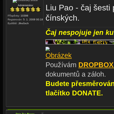
Liu Pao - čaj šesti
Administrátor
čínských.
Příspěvky:
10398
Registrován:
5. 1. 2008 00:18
Bydliště:
Jihočech
Čaj nespojuje jen kul
Používám
DROPBOX
dokumentů a záloh.
Budete přesměrování
tlačítko DONATE.
Dzin Tea Racer