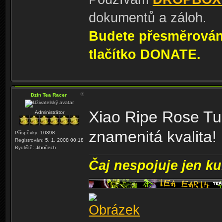
dokumentů a záloh.
Budete přesměrování
tlačítko DONATE.
Dzin Tea Racer
Xiao Ripe Rose Tu
Administrátor
znamenitá kvalita!
Příspěvky:
10398
Registrován:
5. 1. 2008 00:18
Bydliště:
Jihočech
Čaj nespojuje jen kul