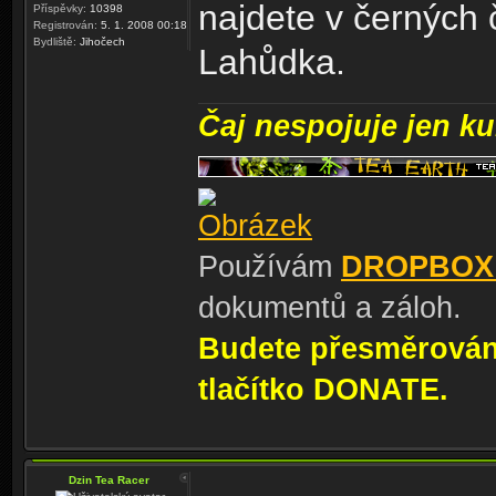
najdete v černých 
Příspěvky:
10398
Registrován:
5. 1. 2008 00:18
Bydliště:
Jihočech
Lahůdka.
Čaj nespojuje jen kul
Používám
DROPBOX
dokumentů a záloh.
Budete přesměrování
tlačítko DONATE.
Dzin Tea Racer