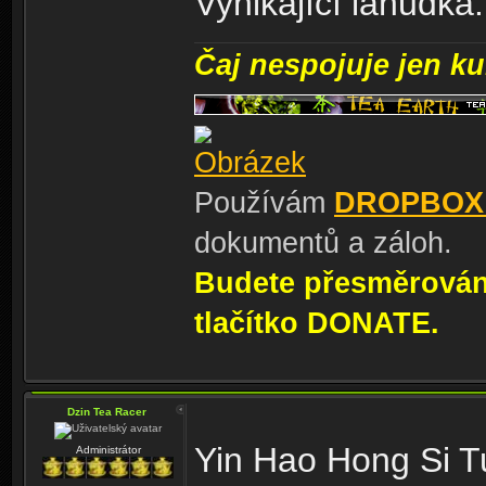
Vynikající lahůdka.
Čaj nespojuje jen kul
Používám
DROPBOX
dokumentů a záloh.
Budete přesměrování
tlačítko DONATE.
Dzin Tea Racer
Yin Hao Hong Si T
Administrátor