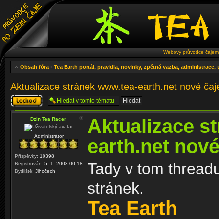
Webový průvodce čajem 
Obsah fóra
‹
Tea Earth portál, pravidla, novinky, zpětná vazba, administrace,
Aktualizace stránek www.tea-earth.net nové ča
Téma
uzamknuto
Aktualizace s
Dzin Tea Racer
Administrátor
earth.net nov
Příspěvky:
10398
Tady v tom threadu
Registrován:
5. 1. 2008 00:18
Bydliště:
Jihočech
stránek.
Tea Earth