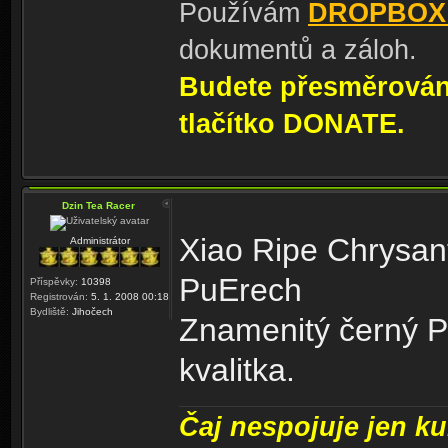
Používám
DROPBOX
dokumentů a záloh.
Budete přesměrování
tlačítko DONATE.
Dzin Tea Racer
Xiao Ripe Chrysan
Administrátor
PuErech
Příspěvky:
10398
Registrován:
5. 1. 2008 00:18
Bydliště:
Jihočech
Znamenitý černý Pu
kvalitka.
Čaj nespojuje jen kul