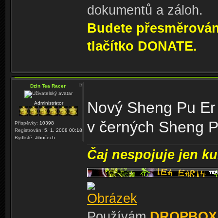
dokumentů a záloh.
Budete přesměrování
tlačítko DONATE.
Dzin Tea Racer
Nový Sheng Pu Er
Administrátor
v černých Sheng 
Příspěvky:
10398
Registrován:
5. 1. 2008 00:18
Bydliště:
Jihočech
Čaj nespojuje jen kul
Používám
DROPBOX