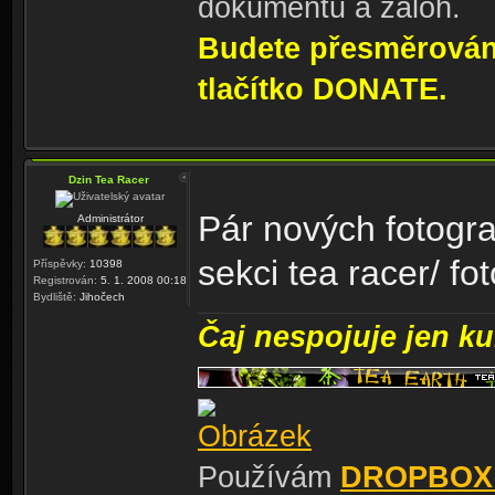
dokumentů a záloh.
Budete přesměrování
tlačítko DONATE.
Dzin Tea Racer
Pár nových fotograf
Administrátor
sekci tea racer/ fot
Příspěvky:
10398
Registrován:
5. 1. 2008 00:18
Bydliště:
Jihočech
Čaj nespojuje jen kul
Používám
DROPBOX