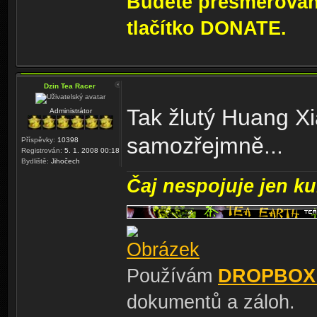
Budete přesměrování
tlačítko DONATE.
Dzin Tea Racer
Tak žlutý Huang Xi
Administrátor
samozřejmně...
Příspěvky:
10398
Registrován:
5. 1. 2008 00:18
Bydliště:
Jihočech
Čaj nespojuje jen kul
Používám
DROPBOX
dokumentů a záloh.