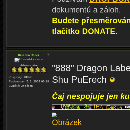
dokumentů a záloh.
Budete přesměrování
tlačítko DONATE.
Dzin Tea Racer
"888" Dragon Labe
Administrátor
Shu PuErech
Příspěvky:
10398
Registrován:
5. 1. 2008 00:18
Bydliště:
Jihočech
Čaj nespojuje jen kul