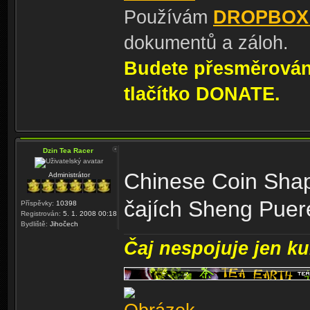
Používám
DROPBOX
dokumentů a záloh.
Budete přesměrování
tlačítko DONATE.
Dzin Tea Racer
Chinese Coin Shap
Administrátor
čajích Sheng Pue
Příspěvky:
10398
Registrován:
5. 1. 2008 00:18
Bydliště:
Jihočech
Čaj nespojuje jen kul