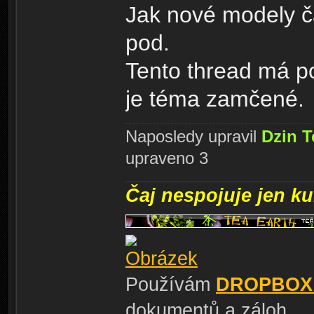
Jak nové modely ča
pod.
Tento thread má po
je téma zamčené.
Naposledy upravil
Dzin T
upraveno 3
Čaj nespojuje jen kul
Používám
DROPBOX
dokumentů a záloh.