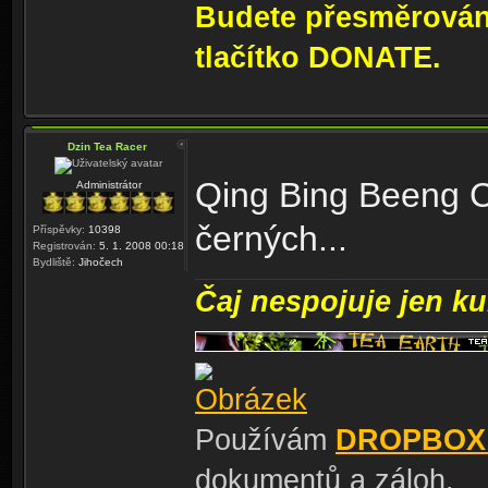
Budete přesměrování
tlačítko DONATE.
Dzin Tea Racer
Qing Bing Beeng C
Administrátor
černých...
Příspěvky:
10398
Registrován:
5. 1. 2008 00:18
Bydliště:
Jihočech
Čaj nespojuje jen kul
Používám
DROPBOX
dokumentů a záloh.