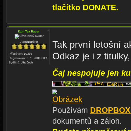
tlačítko DONATE.
Dzin Tea Racer
Tak první letošní 
Administrátor
Odkaz je i z titulky
Příspěvky:
10398
Registrován:
5. 1. 2008 00:18
Bydliště:
Jihočech
Čaj nespojuje jen kul
Používám
DROPBOX
dokumentů a záloh.