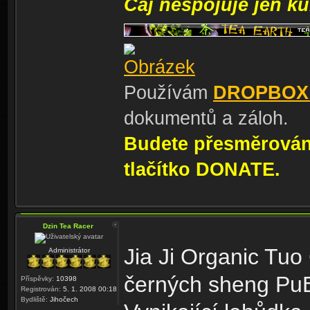
Čaj nespojuje jen kul
Používám
DROPBOX
dokumentů a záloh.
Budete přesměrování
tlačítko DONATE.
Dzin Tea Racer
Jia Ji Organic Tuo
Administrátor
černých sheng Pu
Příspěvky:
10398
Registrován:
5. 1. 2008 00:18
Bydliště:
Jihočech