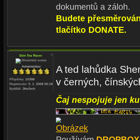
dokumentů a záloh.
Budete přesměrování
tlačítko DONATE.
Dzin Tea Racer
A ted lahůdka She
Administrátor
v černých, čínskýc
Příspěvky:
10398
Registrován:
5. 1. 2008 00:18
Bydliště:
Jihočech
Čaj nespojuje jen kul
Používám
DROPBOX