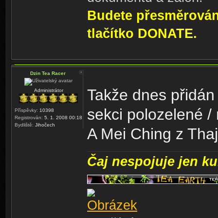
Budete přesměrování
tlačítko DONATE.
Dzin Tea Racer
Takže dnes přidán 
Administrátor
sekci polozelené /
Příspěvky:
10398
Registrován:
5. 1. 2008 00:18
Bydliště:
Jihočech
A Mei Ching z Thaj
Čaj nespojuje jen kul