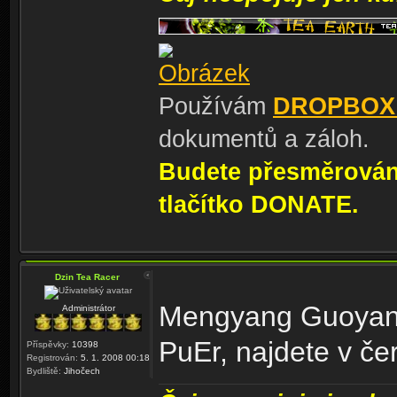
Používám
DROPBOX
dokumentů a záloh.
Budete přesměrování
tlačítko DONATE.
Dzin Tea Racer
Mengyang Guoyan G
Administrátor
PuEr, najdete v č
Příspěvky:
10398
Registrován:
5. 1. 2008 00:18
Bydliště:
Jihočech