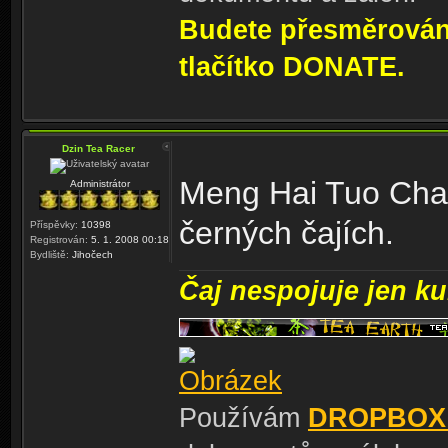
Budete přesměrování
tlačítko DONATE.
Dzin Tea Racer
Meng Hai Tuo Cha,
Administrátor
černých čajích.
Příspěvky:
10398
Registrován:
5. 1. 2008 00:18
Bydliště:
Jihočech
Čaj nespojuje jen kul
Používám
DROPBOX