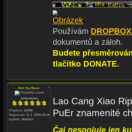
Používám
DROPBOX
dokumentů a záloh.
Budete přesměrování
tlačítko DONATE.
Dzin Tea Racer
Lao Cang Xiao Rip
Administrátor
PuEr znamenité ch
Příspěvky:
10398
Registrován:
5. 1. 2008 00:18
Bydliště:
Jihočech
Čaj nespojuje jen kul