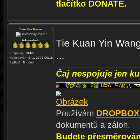
tlačítko DONATE.
Dzin Tea Racer
Tie Kuan Yin Wang
Administrátor
...
Příspěvky:
10398
Registrován:
5. 1. 2008 00:18
Bydliště:
Jihočech
Čaj nespojuje jen kul
Používám
DROPBOX
dokumentů a záloh.
Budete přesměrování