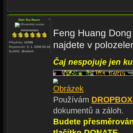
Dzin Tea Racer
Feng Huang Dong Di
Administrátor
najdete v polozel
Příspěvky:
10398
Registrován:
5. 1. 2008 00:18
Bydliště:
Jihočech
Čaj nespojuje jen kul
Používám
DROPBOX
dokumentů a záloh.
Budete přesměrování
tlačítko DONATE.