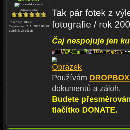
Tak pár fotek z výl
Administrátor
fotografie / rok 20
Příspěvky:
10398
Registrován:
5. 1. 2008 00:18
Bydliště:
Jihočech
Čaj nespojuje jen kul
Používám
DROPBOX
dokumentů a záloh.
Budete přesměrování
tlačítko DONATE.