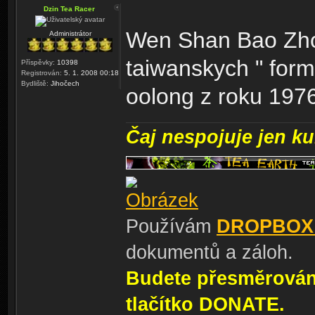
Dzin Tea Racer
Wen Shan Bao Zhon
Administrátor
taiwanskych " form
Příspěvky:
10398
Registrován:
5. 1. 2008 00:18
Bydliště:
Jihočech
oolong z roku 197
Čaj nespojuje jen kul
Používám
DROPBOX
dokumentů a záloh.
Budete přesměrování
tlačítko DONATE.