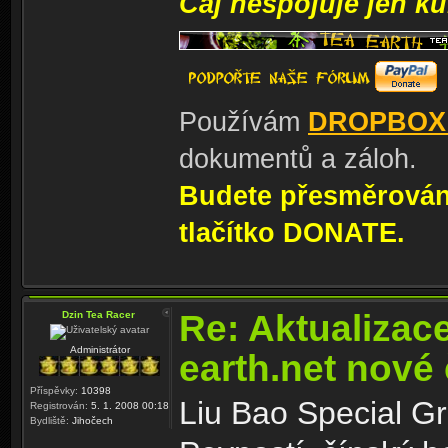
Čaj nespojuje jen kul
Používám
DROPBOX
dokumentů a záloh.
Budete přesměrování
tlačítko DONATE.
Re: Aktualizac
Dzin Tea Racer
Administrátor
earth.net nové
Příspěvky:
10398
Liu Bao Special Gr
Registrován:
5. 1. 2008 00:18
Bydliště:
Jihočech