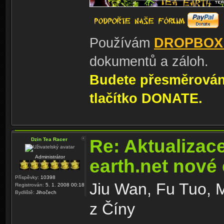
Používám
DROPBOX
dokumentů a záloh.
Budete přesměrování
tlačítko DONATE.
Re: Aktualizac
Dzin Tea Racer
Administrátor
earth.net nové
Příspěvky:
10398
Jiu Wan, Fu Tuo, 
Registrován:
5. 1. 2008 00:18
Bydliště:
Jihočech
z Číny