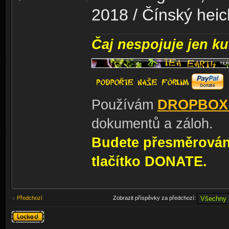
2018 / Čínský heic
Čaj nespojuje jen kul
Používám
DROPBOX
dokumentů a záloh.
Budete přesměrování
tlačítko DONATE.
Předchozí
Zobrazit příspěvky za předchozí:
Téma
uzamknuto