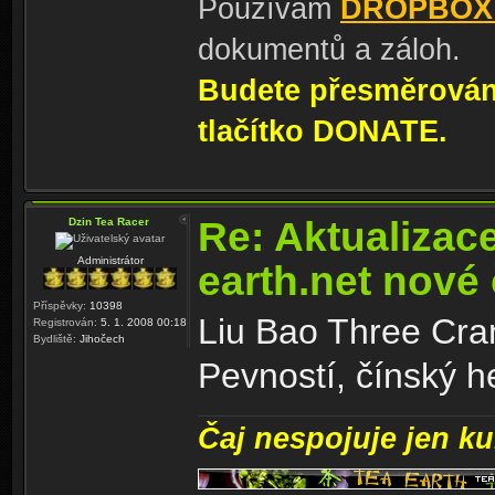
Používám
DROPBOX
dokumentů a záloh.
Budete přesměrování
tlačítko DONATE.
Re: Aktualizac
Dzin Tea Racer
Administrátor
earth.net nové
Příspěvky:
10398
Liu Bao Three Cran
Registrován:
5. 1. 2008 00:18
Bydliště:
Jihočech
Pevností, čínský h
Čaj nespojuje jen kul