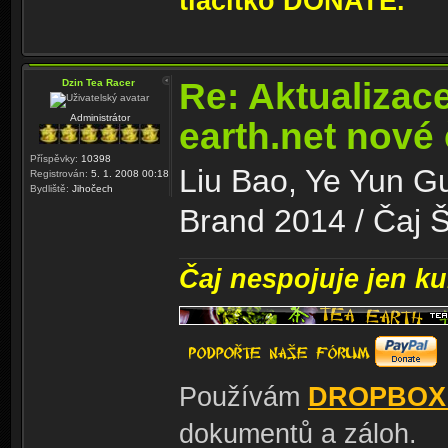
tlačítko DONATE.
Re: Aktualizac
Dzin Tea Racer
Administrátor
earth.net nové
Příspěvky:
10398
Liu Bao, Ye Yun G
Registrován:
5. 1. 2008 00:18
Bydliště:
Jihočech
Brand 2014 / Čaj Š
Čaj nespojuje jen kul
Používám
DROPBOX
dokumentů a záloh.