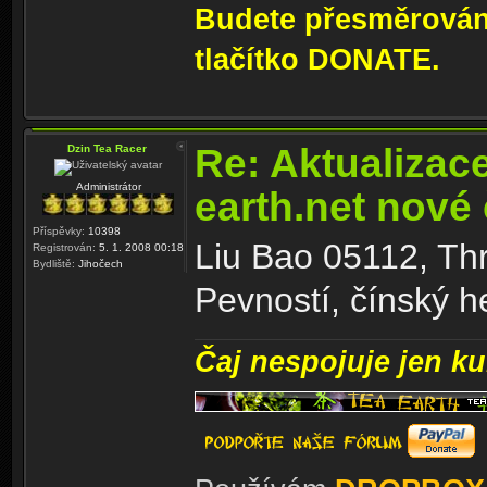
Budete přesměrování
tlačítko DONATE.
Re: Aktualizac
Dzin Tea Racer
Administrátor
earth.net nové
Příspěvky:
10398
Liu Bao 05112, Th
Registrován:
5. 1. 2008 00:18
Bydliště:
Jihočech
Pevností, čínský h
Čaj nespojuje jen kul