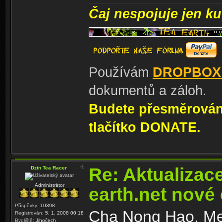
Čaj nespojuje jen kul
Používám
DROPBOX
dokumentů a záloh.
Budete přesměrování
tlačítko DONATE.
Re: Aktualizac
Dzin Tea Racer
Administrátor
earth.net nové
Příspěvky:
10398
Cha Nong Hao, Me
Registrován:
5. 1. 2008 00:18
Bydliště:
Jihočech