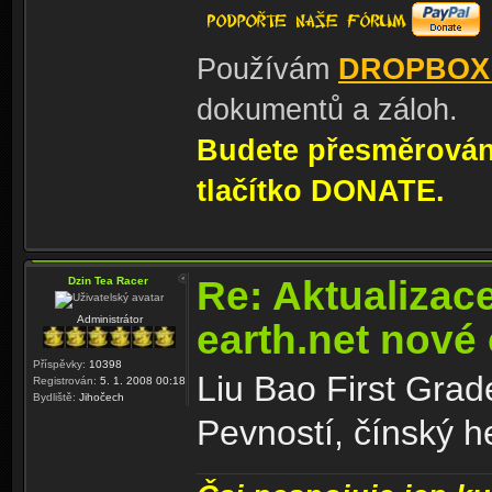
Používám
DROPBOX
dokumentů a záloh.
Budete přesměrování
tlačítko DONATE.
Re: Aktualizac
Dzin Tea Racer
Administrátor
earth.net nové
Příspěvky:
10398
Liu Bao First Grad
Registrován:
5. 1. 2008 00:18
Bydliště:
Jihočech
Pevností, čínský h