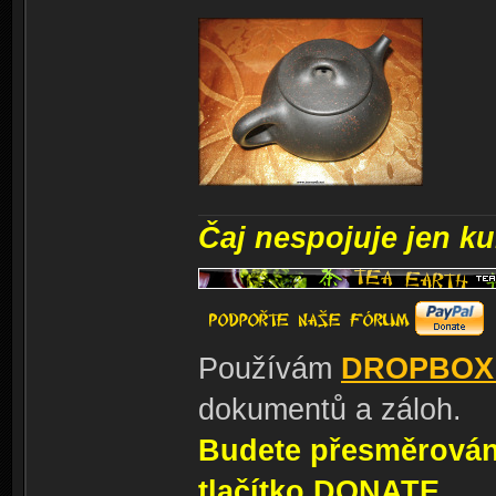
Čaj nespojuje jen kul
Používám
DROPBOX
dokumentů a záloh.
Budete přesměrování
tlačítko DONATE.