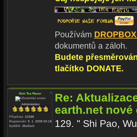
Používám
DROPBOX
dokumentů a záloh.
Budete přesměrování
tlačítko DONATE.
Re: Aktualizac
Dzin Tea Racer
Administrátor
earth.net nové
Příspěvky:
10398
129. " Shi Pao, Wu
Registrován:
5. 1. 2008 00:18
Bydliště:
Jihočech