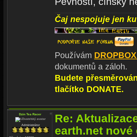
Pevností, čínský h
Čaj nespojuje jen kul
Používám
DROPBOX
dokumentů a záloh.
Budete přesměrování
tlačítko DONATE.
Re: Aktualizac
Dzin Tea Racer
Administrátor
earth.net nové