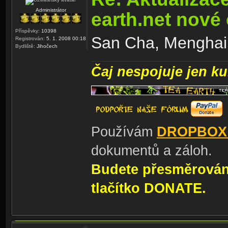
Administrátor
earth.net nové
Příspěvky:
10398
San Cha, Menghai 
Registrován:
5. 1. 2008 00:18
Bydliště:
Jihočech
Čaj nespojuje jen kul
Používám
DROPBOX
dokumentů a záloh.
Budete přesměrování
tlačítko DONATE.