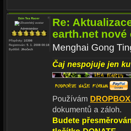
Re: Aktualizac
Dzin Tea Racer
Administrátor
earth.net nové
Příspěvky:
10398
Menghai Gong Ting,
Registrován:
5. 1. 2008 00:18
Bydliště:
Jihočech
Čaj nespojuje jen kul
Používám
DROPBOX
dokumentů a záloh.
Budete přesměrování