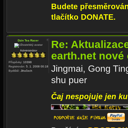
Budete přesměrování
tlačítko DONATE.
Re: Aktualizac
Dzin Tea Racer
Administrátor
earth.net nové
Příspěvky:
10398
Jingmai, Gong Tin
Registrován:
5. 1. 2008 00:18
Bydliště:
Jihočech
shu puer
Čaj nespojuje jen kul