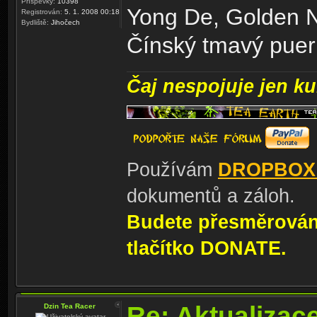
Příspěvky:
10398
Yong De, Golden N
Registrován:
5. 1. 2008 00:18
Bydliště:
Jihočech
Čínský tmavý puer
Čaj nespojuje jen kul
Používám
DROPBOX
dokumentů a záloh.
Budete přesměrování
tlačítko DONATE.
Re: Aktualizac
Dzin Tea Racer