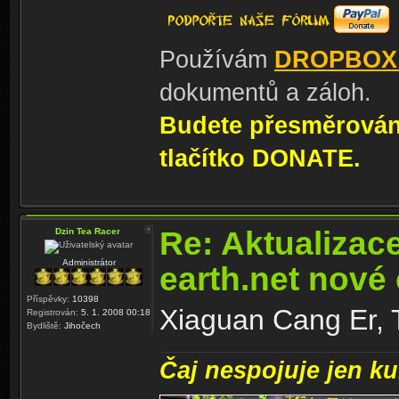
Používám
DROPBOX
dokumentů a záloh.
Budete přesměrování
tlačítko DONATE.
Re: Aktualizac
Dzin Tea Racer
Administrátor
earth.net nové
Příspěvky:
10398
Xiaguan Cang Er, 
Registrován:
5. 1. 2008 00:18
Bydliště:
Jihočech
Čaj nespojuje jen kul