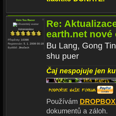
Re: Aktualizac
Dzin Tea Racer
Administrátor
earth.net nové
Příspěvky:
10398
Bu Lang, Gong Tin
Registrován:
5. 1. 2008 00:18
Bydliště:
Jihočech
shu puer
Čaj nespojuje jen kul
Používám
DROPBOX
dokumentů a záloh.