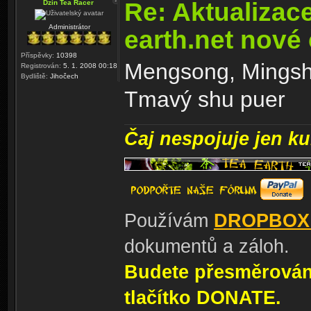
Re: Aktualizac
Dzin Tea Racer
Administrátor
earth.net nové
Příspěvky:
10398
Mengsong, Mingsh
Registrován:
5. 1. 2008 00:18
Bydliště:
Jihočech
Tmavý shu puer
Čaj nespojuje jen kul
Používám
DROPBOX
dokumentů a záloh.
Budete přesměrování
tlačítko DONATE.