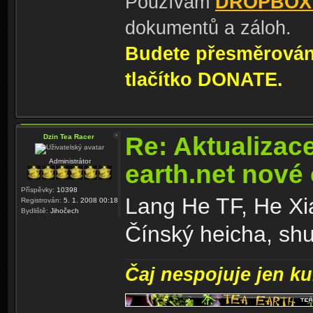
Používám
DROPBOX
dokumentů a záloh.
Budete přesměrování
tlačítko DONATE.
Re: Aktualizac
Dzin Tea Racer
Administrátor
earth.net nové
Příspěvky:
10398
Lang He TF, He Xi
Registrován:
5. 1. 2008 00:18
Bydliště:
Jihočech
Čínský heicha, sh
Čaj nespojuje jen kul