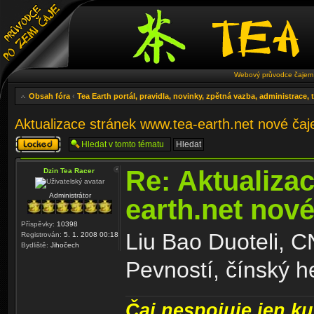
Webový průvodce čajem 
Obsah fóra
‹
Tea Earth portál, pravidla, novinky, zpětná vazba, administrace,
Aktualizace stránek www.tea-earth.net nové ča
Téma
uzamknuto
Re: Aktualiza
Dzin Tea Racer
Administrátor
earth.net nov
Příspěvky:
10398
Liu Bao Duoteli, C
Registrován:
5. 1. 2008 00:18
Bydliště:
Jihočech
Pevností, čínský h
Čaj nespojuje jen kul